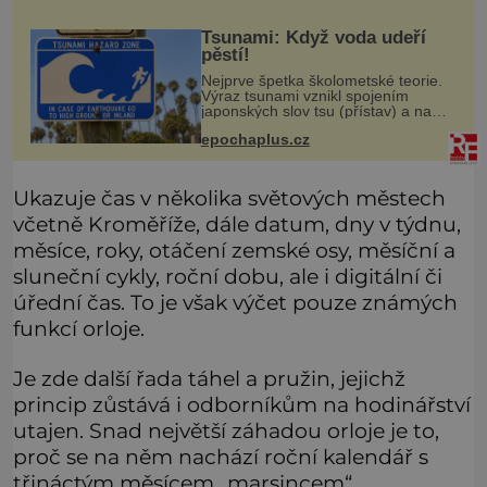
Barbarossa a napadá Sovětský svaz.
Shoda dat je
Tsunami: Když voda udeří
pěstí!
Nejprve špetka školometské teorie.
Výraz tsunami vznikl spojením
japonských slov tsu (přístav) a nami
(vlna). Jedná se o dlouhou vlnu,
epochaplus.cz
která je na volném moři takřka
nepostřehnutelná. Ačkoli je vlnová
Ukazuje čas v několika světových městech
včetně Kroměříže, dále datum, dny v týdnu,
měsíce, roky, otáčení zemské osy, měsíční a
sluneční cykly, roční dobu, ale i digitální či
úřední čas. To je však výčet pouze známých
funkcí orloje.
Je zde další řada táhel a pružin, jejichž
princip zůstává i odborníkům na hodinářství
utajen. Snad největší záhadou orloje je to,
proč se na něm nachází roční kalendář s
třináctým měsícem „marsincem“.