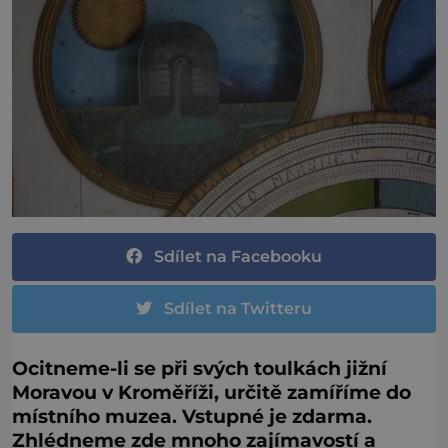
Sdílet na Facebooku
Sdílet na Twitteru
Ocitneme-li se při svých toulkách jižní
Moravou v Kroměříži, určitě zamíříme do
místního muzea. Vstupné je zdarma.
Zhlédneme zde mnoho zajímavostí a