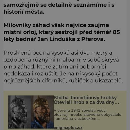
samozřejmě se detailně seznámíme i s
historií města.
Milovníky záhad však nejvíce zaujme
místní orloj, který sestrojil před téměř 85
lety bednář Jan Linduška z Přerova.
Prosklená bedna vysoká asi dva metry a
ozdobená různými malbami v sobě skrývá
plno záhad, které zatím ani odborníci
nedokázali rozluštit. Je na ní vysoký počet
nejrůznějších ciferníků, ručiček a ukazatelů.
Kletba Tamerlánovy hrobky:
Otevřeli hrob a za dva dny
začala invaze do SSSR.
V červnu 1941 sovětští vědci
Náhoda, nebo varování?
otevírají hrobku slavného dobyvatele
Tamerlána v uzbeckém
Samarkandu. O dva dny později
nacistické Německo zahajuje operaci
enigmaplus.cz