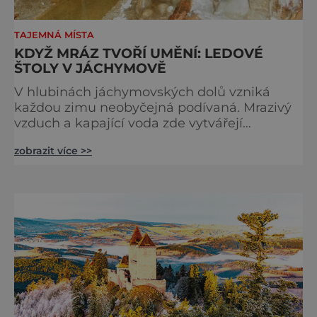
TAJEMNÁ MÍSTA
KDYŽ MRÁZ TVOŘÍ UMĚNÍ: LEDOVÉ
ŠTOLY V JÁCHYMOVĚ
V hlubinách jáchymovských dolů vzniká
každou zimu neobyčejná podívaná. Mrazivý
vzduch a kapající voda zde vytvářejí
fascinující ledové útvary připomínající
zobrazit více >>
křišťálové sochy. Toto jedinečné „ledové
království“ však s příchodem jara rychle mizí
– a zůstávají po něm jen fotografie a
vzpomínky. Zima dokáže v přírodě vytvářet n