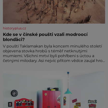
historyplus.cz
Kde se v čínské poušti vzali modroocí
blonďáci?
V poušti Taklamakan byla koncem minulého století
objevena stovka hrobů s téměř netknutými
mumiemi. Všichni mrtví byli pohřbeni s úctou a
četnými milodary. Asi nejvíc přitom vědce zaujal hrob
tříměsíčního chlapečka s modrou filcovou čapkou, z
níž se draly blonďaté vlásky. Fakt, že jsou těla
dávných lidí nesmírně dobře zachovalá, přičítají
odborníci zdejším klimatickým podmínkám. Sucho,
prosolené písky a extrémně