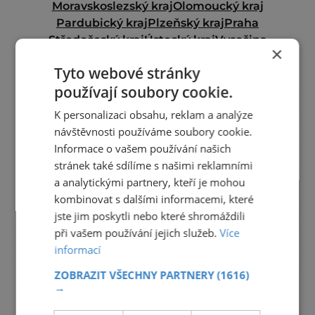
Moravskoslezský kraj
Olomoucký kraj
Pardubický kraj
Plzeňský kraj
Praha
Středočeský kraj
Ústecký kraj
Vysočina
×
Zlínský kraj
Tyto webové stránky
reklama
používají soubory cookie.
K personalizaci obsahu, reklam a analýze
návštěvnosti používáme soubory cookie.
Informace o vašem používání našich
stránek také sdílíme s našimi reklamními
a analytickými partnery, kteří je mohou
kombinovat s dalšími informacemi, které
jste jim poskytli nebo které shromáždili
při vašem používání jejich služeb.
Více
informací
ZOBRAZIT VŠECHNY PARTNERY
(1616)
→