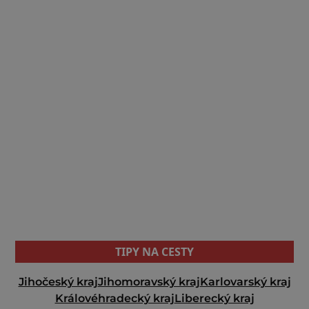
TIPY NA CESTY
Jihočeský kraj
Jihomoravský kraj
Karlovarský kraj
Královéhradecký kraj
Liberecký kraj