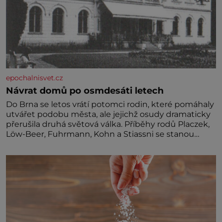
epochalnisvet.cz
Návrat domů po osmdesáti letech
Do Brna se letos vrátí potomci rodin, které pomáhaly
utvářet podobu města, ale jejichž osudy dramaticky
přerušila druhá světová válka. Příběhy rodů Placzek,
Löw-Beer, Fuhrmann, Kohn a Stiassni se stanou
jednou z hlavních dramaturgických linií festivalu
židovské kultury ŠTETL FEST 2026. Některé návraty
nejsou jednoduché. Místa, která si člověk pamatuje z
rodinných vyprávění, už dávno