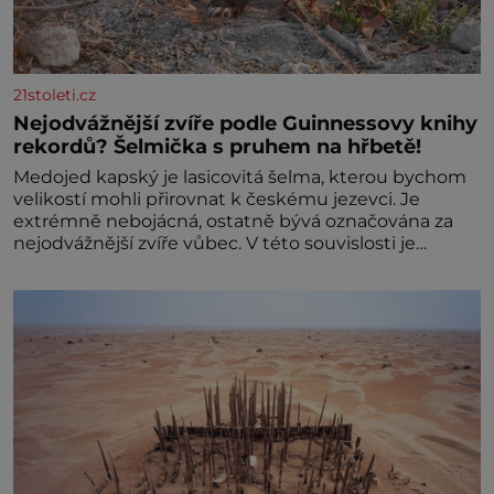
21stoleti.cz
Nejodvážnější zvíře podle Guinnessovy knihy
rekordů? Šelmička s pruhem na hřbetě!
Medojed kapský je lasicovitá šelma, kterou bychom
velikostí mohli přirovnat k českému jezevci. Je
extrémně nebojácná, ostatně bývá označována za
nejodvážnější zvíře vůbec. V této souvislosti je
dokonc