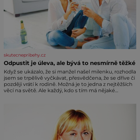
skutecnepribehy.cz
Odpustit je úleva, ale bývá to nesmírně těžké
Když se ukázalo, že si manžel našel milenku, rozhodla
jsem se trpělivě vyčkávat, přesvědčena, že se dříve či
později vrátí k rodině. Možná je to jedna z nejtěžších
věcí na světě. Ale každý, kdo s tím má nějaké
zkušenosti, se zapřísahá, že pokud odpustíte,
znatelně se vám uleví. Když se ke mně doneslo, že si
manžel pořídil milenku,