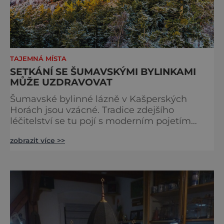
TAJEMNÁ MÍSTA
SETKÁNÍ SE ŠUMAVSKÝMI BYLINKAMI
MŮŽE UZDRAVOVAT
Šumavské bylinné lázně v Kašperských
Horách jsou vzácné. Tradice zdejšího
léčitelství se tu pojí s moderním pojetím
wellness. A u toho nesmíte chybět. Jsou
zobrazit více >>
naprosto výjimečné a přitom vlastně totálně
obyčejné. Na nic speciálního si nehrají
a právě proto lidi okouzlují. Bylinné lázně leží
přímo v historickém centru městečka
nedaleko řeky Otavy, po