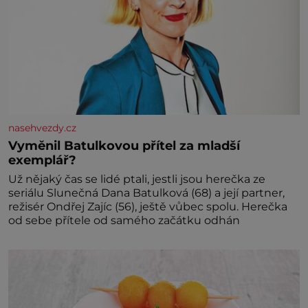
nasehvezdy.cz
Vyměnil Batulkovou přítel za mladší
exemplář?
Už nějaký čas se lidé ptali, jestli jsou herečka ze
seriálu Slunečná Dana Batulková (68) a její partner,
režisér Ondřej Zajíc (56), ještě vůbec spolu. Herečka
od sebe přítele od samého začátku odhán