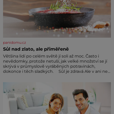
panidomu.cz
Sůl nad zlato, ale přiměřeně
Většina lidí po celém světě jí soli až moc. Často i
nevědomky, protože netuší, jak velké množství se jí
skrývá v průmyslově vyráběných potravinách,
dokonce i těch sladkých. Sůl je zdravá Ale v ani ne
třetinovém množství, než je pro většinu populace
běžné. Její základní složky– sodík a chlór – jsou
zásadní pro správné hospodaření