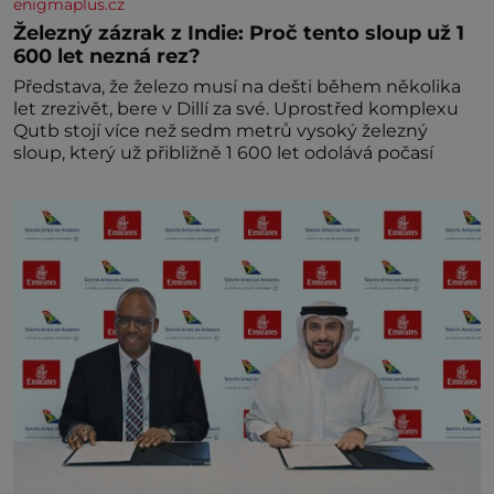
enigmaplus.cz
Železný zázrak z Indie: Proč tento sloup už 1
600 let nezná rez?
Představa, že železo musí na dešti během několika
let zrezivět, bere v Dillí za své. Uprostřed komplexu
Qutb stojí více než sedm metrů vysoký železný
sloup, který už přibližně 1 600 let odolává počasí