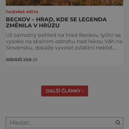
TAJEMNÁ MÍSTA
BECKOV – HRAD, KDE SE LEGENDA
ZMĚNILA V HRŮZU
Už samotný pohled na hrad Beckov, tyčící se
vysoko na skalním ostrohu nad řekou Váh na
Slovensku, dokáže vyvolat zvláštní neklid.
Strmé hradby, z nichž se otevírá dechberoucí
zobrazit více >>
výhled do krajiny, se staly i svědky tragédie –
právě odsud měl jeden z prvních pánů hradu
ukončit svůj život. K hradu se váže celá řada
pověstí a u většiny z nich najdeme nějaké to
zrnko pravdy. Většina z nich vypráví o t
DALŠÍ ČLÁNKY ›