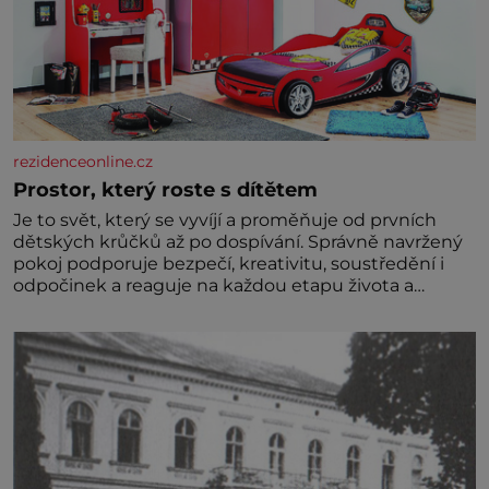
rezidenceonline.cz
Prostor, který roste s dítětem
Je to svět, který se vyvíjí a proměňuje od prvních
dětských krůčků až po dospívání. Správně navržený
pokoj podporuje bezpečí, kreativitu, soustředění i
odpočinek a reaguje na každou etapu života a
specifické potřeby dítěte. Pro nejmenší je klíčová
jednoduchost, měkkost a bezpečí, proto by pokoj
miminka měl působit především klidně a útulně.
Předškolní věk je