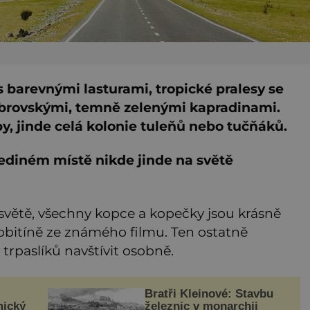
s barevnými lasturami, tropické pralesy se
brovskými, temně zelenými kapradinami.
y, jinde celá kolonie tuleňů nebo tučňáků.
ediném místě nikde jinde na světě
 světě, všechny kopce a kopečky jsou krásně
Hobitíně ze známého filmu. Ten ostatně
rpaslíků navštívit osobně.
Bratři Kleinové: Stavbu
mický
železnic v monarchii