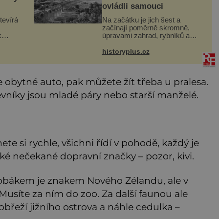
ovládli samouci
tevírá
Na začátku je jich šest a
začínají poměrně skromně,
k
úpravami zahrad, rybníků a
parků. Postupně si ale troufnou i
Hledá
na stavbu železnic. Během 40
historyplus.cz
let vybudují na území
rně se
monarchie třetinu všech tratí,
tedy
te obytné auto, pak můžete žít třeba u pralesa.
vníky jsou mladé páry nebo starší manželé.
ete si rychle, všichni řídí v pohodě, každý je
 nečekané dopravní značky – pozor, kivi.
zobákem je znakem Nového Zélandu, ale v
. Musíte za ním do zoo. Za další faunou ale
obřeží jižního ostrova a náhle cedulka –