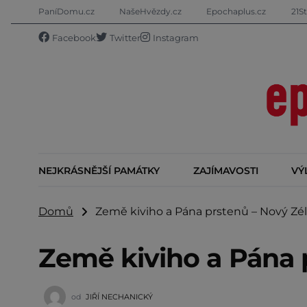
PaníDomu.cz
NašeHvězdy.cz
Epochaplus.cz
21St
Facebook
Twitter
Instagram
NEJKRÁSNĚJŠÍ PAMÁTKY
ZAJÍMAVOSTI
VÝ
Domů
Země kiviho a Pána prstenů – Nový Zé
Země kiviho a Pána 
od
JIŘÍ NECHANICKÝ