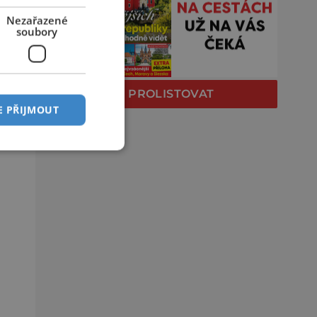
Nezařazené
soubory
PROLISTOVAT
E PŘIJMOUT