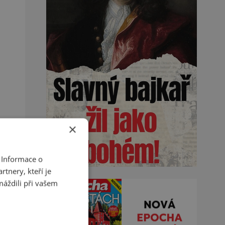
×
 Informace o
tnery, kteří je
máždili při vašem