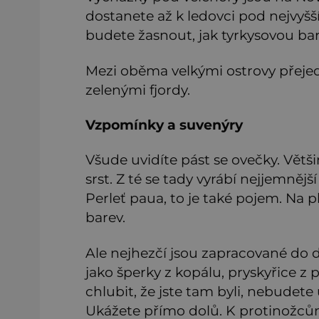
dostanete až k ledovci pod nejvyšš
budete žasnout, jak tyrkysovou barv
Mezi oběma velkými ostrovy přejed
zelenými fjordy.
Vzpomínky a suvenýry
Všude uvidíte pást se ovečky. Větš
srst. Z té se tady vyrábí nejjemnější
Perleť paua, to je také pojem. Na 
barev.
Ale nejhezčí jsou zapracované d
jako šperky z kopálu, pryskyřice z
chlubit, že jste tam byli, nebudet
Ukážete přímo dolů. K protinožců