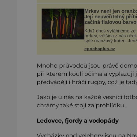
pláže. Proč má pláž takov
netypické zbarvení? Nakolik
Mrkev není jen oranž
jsou pravdivé
Její neuvěřitelný příb
začíná fialovou barvo
Když dnes vytáhneme ze
mrkev, většina z nás oče
sytě oranžový kořen. Jen
většinu své historie je mr
epochaplus.cz
všechno možné, jen ne
oranžová. Je fialová, žlutá,
někdy dokonce téměř čer
Mnoho průvodců jsou právě domoro
při kterém koulí očima a vyplazují 
předvádějí i hráči rugby, což je ta
Jako je u nás na každé vesnici fot
chrámy také stojí za prohlídku.
Ledovce, fjordy a vodopády
Vycházky pod velehory jsou na No