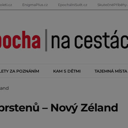
oleti.cz
EnigmaPlus.cz
EpochálníSvět.cz
SkutečnéPříběhy.
LETY ZA POZNÁNÍM
KAM S DĚTMI
TAJEMNÁ MÍSTA
land
prstenů – Nový Zéland