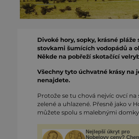
Divoké hory, sopky, krásné pláže 
stovkami šumících vodopádů a o
Někde na pobřeží skotačící velryb
Všechny tyto úchvatné krásy na j
nenajdete.
Protože se tu chová nejvíc ovcí na
zelené a uhlazené. Přesně jako v 
můžete spolu s malebnými domky t
Nejlepší úkryt pro
Nobelovy ceny? Che