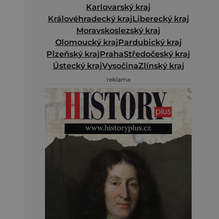
Karlovarský kraj
Královéhradecký kraj
Liberecký kraj
Moravskoslezský kraj
Olomoucký kraj
Pardubický kraj
Plzeňský kraj
Praha
Středočeský kraj
Ústecký kraj
Vysočina
Zlínský kraj
reklama