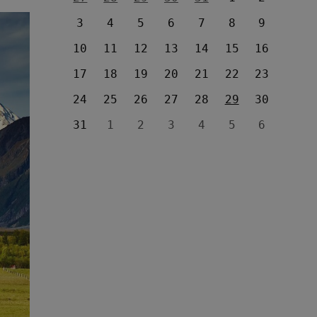
3
4
5
6
7
8
9
10
11
12
13
14
15
16
17
18
19
20
21
22
23
24
25
26
27
28
29
30
31
1
2
3
4
5
6