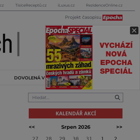
cz
TisíceReceptů.cz
iLuxus.cz
RezidenceOnline.cz
Projekt časopisu
×
DOVOLENÁ V ZAHRANIČÍ
KALENDÁŘ AKCÍ
KALENDÁŘ AKCÍ
<<
Srpen 2026
>>
27
28
29
30
31
1
2