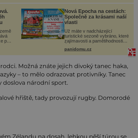
é
vzpomínám na své dětství a na
studánku, která se u
ová.
Nová Epocha na cestách:
ěh
Společně za krásami naší
u
vlasti
 země
Už máte v nadcházející
kává
turistické sezoně vybráno, které
že po
zajímavosti a pamětihodnosti
kev
České republiky navštívíte? V
panidomu.cz
prodeji je právě nové číslo
 bílá,
Epochy na cestách, které vám
ná.
při rozhodování určitě pomůž
dci. Možná znáte jejich divoký tanec haka,
jazyky – to mělo odrazovat protivníky. Tanec
dy doslova národní sport.
balové hřiště, tady provozují rugby. Domorodé
vém Zélandu na dosah, lehkou pěší túrou se