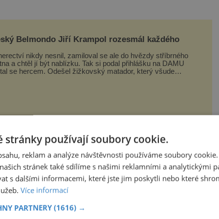
ský Belmondo Jiří Krampol rozesmál každého
erectví nikdy nesnil, zamiloval se ale do hvězdy stříbrného
tna a chtěl jí být nablízku. Tak si podal přihlášku na DAMU
stal se hercem. Odešel žižkovský matador, který všude
zdával humor, i když jemu samotnému do smíchu zrovna
bylo. Do poslední chvíle bojoval hlavně svým optimismem
ti
 stránky používají soubory cookie.
obsahu, reklam a analýze návštěvnosti používáme soubory cookie.
Zajímavé články najdete také na
nasehvezdy.cz
ašich stránek také sdílíme s našimi reklamními a analytickými par
 s dalšími informacemi, které jste jim poskytli nebo které shro
zůstanete tam celé odpoledne. Dovádějící
služeb.
Více informací
d kousek od vás.
HNY PARTNERY
(1616) →