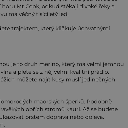
í horu Mt Cook, odkud stékají divoké řeky a
u má věčný tisíciletý led.
ete trajektem, který kličkuje úchvatnými
inou je to druh merino, který má velmi jemnou
 vlna a plete se z něj velmi kvalitní prádlo.
plážích můžete najít kusy mušlí jedinečných
o domorodých maorských šperků. Podobně
 pravěkých obřích stromů kauri. Až se budete
e ukazovat prstem doprava nebo doleva.
m.