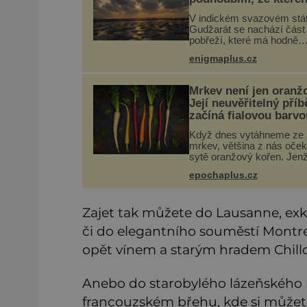
roste zlo?
V indickém svazovém stá
Gudžarát se nachází část
pobřeží, které má hodně
temnou pověst. Jistě k to
enigmaplus.cz
přispívá i černý písek této
pláže. Proč má pláž takov
netypické zbarvení? Nakolik
Mrkev není jen oranž
jsou pravdivé
Její neuvěřitelný příb
začíná fialovou barvo
Když dnes vytáhneme ze
mrkev, většina z nás oče
sytě oranžový kořen. Jen
většinu své historie je mr
epochaplus.cz
všechno možné, jen ne
oranžová. Je fialová, žlutá,
někdy dokonce téměř čer
Zajet tak můžete do Lausanne, exkl
či do elegantního souměstí Montr
opět vínem a starým hradem Chill
Anebo do starobylého lázeňského 
francouzském břehu, kde si může