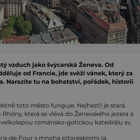
stý vzduch jako švýcarská Ženeva. Od
dděluje od Francie, jde svěží vánek, který za
. Narazíte tu na bohatství, pořádek, historii
ektně toto město funguje. Nejhezčí je stará,
Rhôny, která se vlévá do Ženevského jezera a
u velkolepou románsko-gotickou katedrálu sv.
ourg-de-Four s mnoha pitoreskními (a