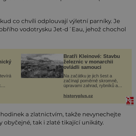
ud co chvíli odplouvají výletní parníky. Je
 obřího vodotrysku Jet-d´Eau, jehož chochol
Bratři Kleinové: Stavbu
mický
železnic v monarchii
ovládli samouci
tevírá
Na začátku je jich šest a
začínají poměrně skromně,
k
úpravami zahrad, rybníků a
parků. Postupně si ale troufnou i
Hledá
na stavbu železnic. Během 40
historyplus.cz
let vybudují na území
rně se
monarchie třetinu všech tratí,
tedy
 hodinek a zlatnictvím, takže nevynechejte
byčejné, tak i zlaté tikající unikáty.