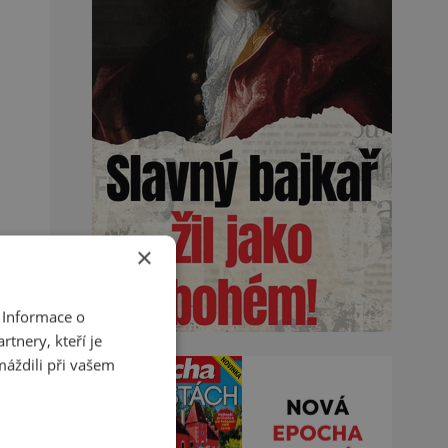
×
 Informace o
tnery, kteří je
máždili při vašem