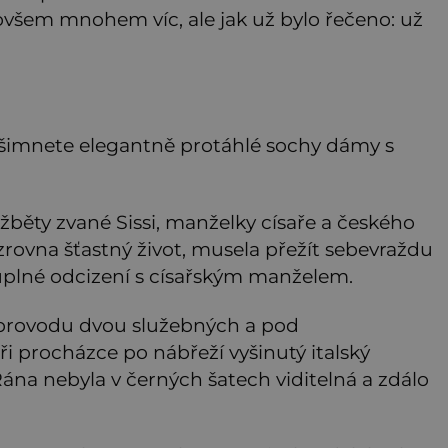
 ovšem mnohem víc, ale jak už bylo řečeno: už
všimnete elegantně protáhlé sochy dámy s
žběty zvané Sissi, manželky císaře a českého
 zrovna šťastný život, musela přežít sebevraždu
úplné odcizení s císařským manželem.
doprovodu dvou služebných a pod
ři procházce po nábřeží vyšinutý italský
 Rána nebyla v černých šatech viditelná a zdálo