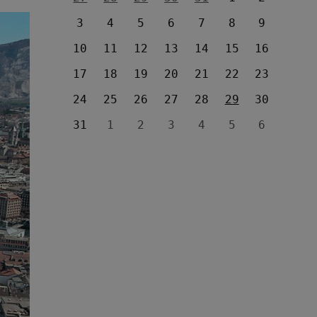
3
4
5
6
7
8
9
10
11
12
13
14
15
16
17
18
19
20
21
22
23
24
25
26
27
28
29
30
31
1
2
3
4
5
6