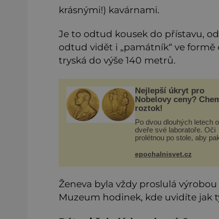
krásnými!) kavárnami.
Je to odtud kousek do přístavu, odk
odtud vidět i „památník“ ve formě
tryská do výše 140 metrů.
Nejlepší úkryt pro
Nobelovy ceny? Che
roztok!
Po dvou dlouhých letech o
dveře své laboratoře. Oči
prolétnou po stole, aby pa
ulpěly na regálu, kde se
nachází všemožné látky. 
epochalnisvet.cz
žluto-oranžovou tekutinu,
jakmile ji zahlédne, nesmí
Ženeva byla vždy proslulá výrobou
Muzeum hodinek, kde uvidíte jak ty o