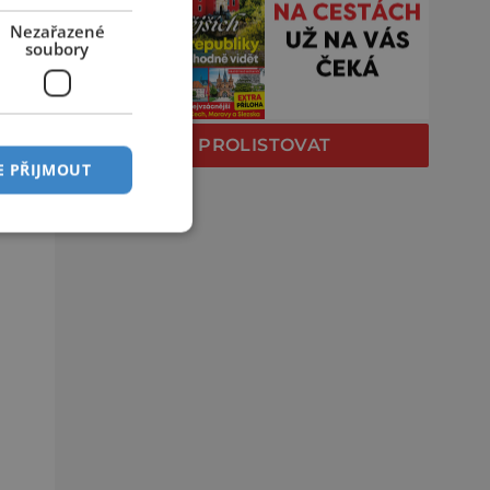
Nezařazené
soubory
PROLISTOVAT
E PŘIJMOUT