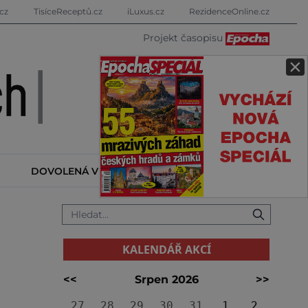
cz
TisíceReceptů.cz
iLuxus.cz
RezidenceOnline.cz
Projekt časopisu
×
DOVOLENÁ V ZAHRANIČÍ
KALENDÁŘ AKCÍ
KALENDÁŘ AKCÍ
<<
Srpen 2026
>>
27
28
29
30
31
1
2