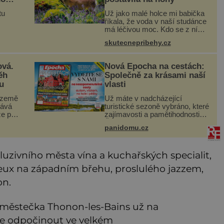
tu
Už jako malé holce mi babička
říkala, že voda v naší studánce
má léčivou moc. Kdo se z ní
mu
napil, nebo si natrhal bylinky
skutecnepribehy.cz
kolem, tomu se ulevilo. Ráda
é
vzpomínám na své dětství a na
studánku, která se u
ová.
Nová Epocha na cestách:
ěh
Společně za krásami naší
u
vlasti
 země
Už máte v nadcházející
kává
turistické sezoně vybráno, které
že po
zajímavosti a pamětihodnosti
kev
České republiky navštívíte? V
panidomu.cz
prodeji je právě nové číslo
 bílá,
Epochy na cestách, které vám
ná.
při rozhodování určitě pomůž
uzivního města vína a kuchařských specialit,
eux na západním břehu, proslulého jazzem,
on.
městečka Thonon-les-Bains už na
te odpočinout ve velkém