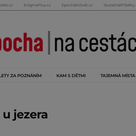
oleti.cz
EnigmaPlus.cz
EpochálníSvět.cz
SkutečnéPříběhy.
LETY ZA POZNÁNÍM
KAM S DĚTMI
TAJEMNÁ MÍSTA
u jezera