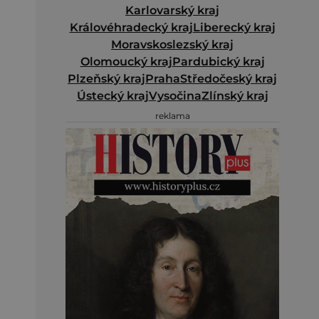
Karlovarský kraj
Královéhradecký kraj
Liberecký kraj
Moravskoslezský kraj
Olomoucký kraj
Pardubický kraj
Plzeňský kraj
Praha
Středočeský kraj
Ústecký kraj
Vysočina
Zlínský kraj
reklama