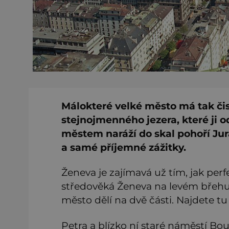
Málokteré velké město má tak či
stejnojmenného jezera, které ji o
městem naráží do skal pohoří Jura
a samé příjemné zážitky.
Ženeva je zajímavá už tím, jak perf
středověká Ženeva na levém břehu 
město dělí na dvě části. Najdete t
Petra a blízko ní staré náměstí B