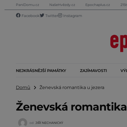
PaníDomu.cz
NašeHvězdy.cz
Epochaplus.cz
21St
Facebook
Twitter
Instagram
NEJKRÁSNĚJŠÍ PAMÁTKY
ZAJÍMAVOSTI
VÝ
Domů
Ženevská romantika u jezera
Ženevská romantika 
od
JIŘÍ NECHANICKÝ