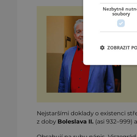
Nezbytně nutn
soubory
Če
O h
plá
a 
ro
ZOBRAZIT P
ne
a v
Nejstaršími doklady o existenci s
z doby
Boleslava II.
(asi 932–999) 
Obsahují na rubu nápis „Viszegrád c