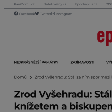
PaníDomu.cz
NašeHvězdy.cz
Epochaplus.cz
21St
Facebook
Twitter
Instagram
NEJKRÁSNĚJŠÍ PAMÁTKY
ZAJÍMAVOSTI
VÝ
Domů
Zrod Vyšehradu: Stál za ním spor mezi
Zrod Vyšehradu: Stál
knížetem a biskupe