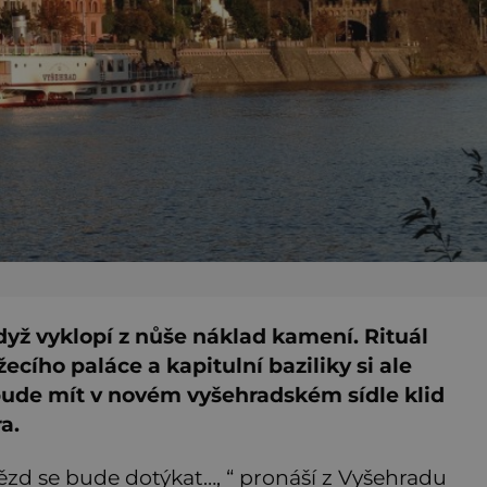
dyž vyklopí z nůše náklad kamení. Rituál
cího paláce a kapitulní baziliky si ale
k bude mít v novém vyšehradském sídle klid
a.
vězd se bude dotýkat…, “ pronáší z Vyšehradu