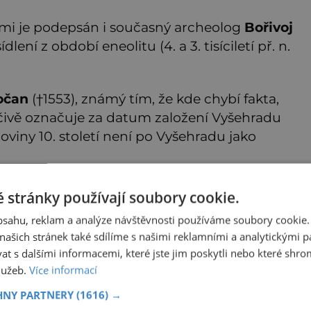
mi je podepsán i současný archeolog
Bořivoj
dlení z období eneolitu (4. a 3. tisíciletí př. n.
očan
(†1553), známý tím, že kde chybí fakta,
dčivě označuje za datum založení Vyšehradu
loviny 10. století není po Vyšehradu jako
 stránky používají soubory cookie.
obsahu, reklam a analýze návštěvnosti používáme soubory cookie.
 Vltavou, se jako první zmiňuje kronikář
ašich stránek také sdílíme s našimi reklamními a analytickými par
isuje léta 1003–1004. Tehdy v Čechách panuje
 s dalšími informacemi, které jste jim poskytli nebo které shro
ný letopisec označuje za vládce Prahy i
služeb.
Více informací
am hradiště, opevněného hliněnými valy
HNY PARTNERY
(1616) →
toupá.