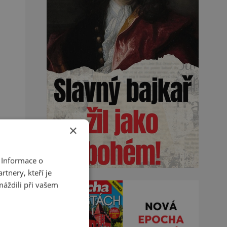
×
 Informace o
tnery, kteří je
máždili při vašem