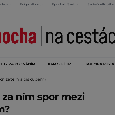
oleti.cz
EnigmaPlus.cz
EpochálníSvět.cz
SkutečnéPříběhy.
LETY ZA POZNÁNÍM
KAM S DĚTMI
TAJEMNÁ MÍSTA
 knížetem a biskupem?
 za ním spor mezi
m?