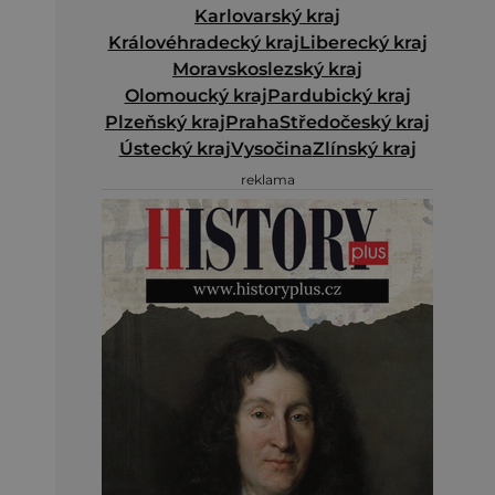
Karlovarský kraj
Královéhradecký kraj
Liberecký kraj
Moravskoslezský kraj
Olomoucký kraj
Pardubický kraj
Plzeňský kraj
Praha
Středočeský kraj
Ústecký kraj
Vysočina
Zlínský kraj
reklama