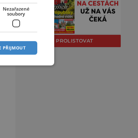
Nezařazené
soubory
PROLISTOVAT
E PŘIJMOUT