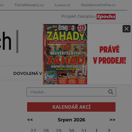
cz
TisíceReceptů.cz
iLuxus.cz
RezidenceOnline.cz
Projekt časopisu
×
DOVOLENÁ V ZAHRANIČÍ
KALENDÁŘ AKCÍ
KALENDÁŘ AKCÍ
<<
Srpen 2026
>>
27
28
29
30
31
1
2