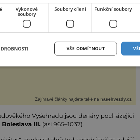
é
Výkonové
Soubory cílení
Funkční soubory
soubory
ský Belmondo Jiří Krampol rozesmál každého
erectví nikdy nesnil, zamiloval se ale do hvězdy stříbrného
tna a chtěl jí být nablízku. Tak si podal přihlášku na DAMU
stal se hercem. Odešel žižkovský matador, který všude
zdával humor, i když jemu samotnému do smíchu zrovna
ODROBNOSTI
VŠE ODMÍTNOUT
VŠ
bylo. Do poslední chvíle bojoval hlavně svým optimismem
ti
Zajímavé články najdete také na
nasehvezdy.cz
tředověkého Vyšehradu jsou denáry pocházející
a
Boleslava III.
(asi 965–1037).
ivitas“, prokazatelně tedy pocházejí ze zdejší