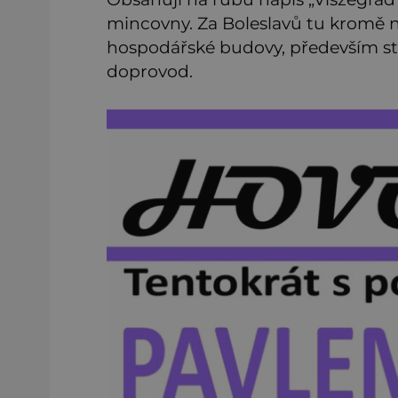
mincovny. Za Boleslavů tu kromě ní
hospodářské budovy, především stá
doprovod.