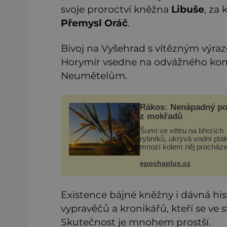
svoje proroctví kněžna
Libuše
, za
Přemysl Oráč
.
Bivoj na Vyšehrad s vítězným výr
Horymír vsedne na odvážného koně 
Neumětelům.
Rákos: Nenápadný po
z mokřadů
Šumí ve větru na březích
rybníků, ukrývá vodní ptá
mnozí kolem něj procháze
povšimnutí. Přesto právě 
pomáhal stavět domy, vyr
epochaplus.cz
lodě, zapisovat první texty
inspiroval řadu pověstí.
Existence bájné kněžny i dávná his
vypravěčů a kronikářů, kteří se ve 
Skutečnost je mnohem prostší.