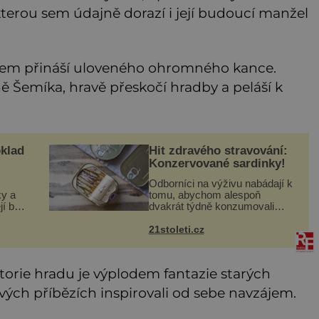
 kterou sem údajně dorazí i její budoucí manžel
azem přináší uloveného ohromného kance.
Šemíka, hravě přeskočí hradby a peláší k
klad
Hit zdravého stravování:
Konzervované sardinky!
Odborníci na výživu nabádají k
ky a
tomu, abychom alespoň
jí bez
dvakrát týdně konzumovali
rákos
mořské ryby, což ovšem může
ábět
být zatěžující pro peněženku.
21stoleti.cz
 a
Dobrou zprávou je, že hvězdou
doporučení se nyní staly
konzervo
torie hradu je výplodem fantazie starých
svých příbězích inspirovali od sebe navzájem.