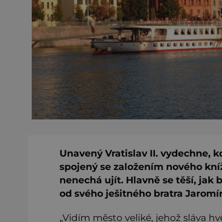
Unavený Vratislav II. vydechne, k
spojený se založením nového kníže
nenechá ujít. Hlavně se těší, ja
od svého ješitného bratra Jaromír
„Vidím město veliké, jehož sláva h