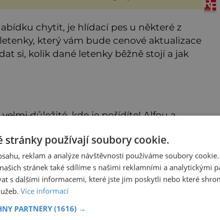
či jiné pokusy o konzervaci.
bo
Neporušené ostatky bývají
považo
bídku chytit, je hlídací pes u některé z
h letenky, který vám bude cenové aktualizace
at si, kolik dané letenky běžně stojí a jak
 velmi důležité, kde je pořídíte! Alfou a
 režimu. Pokud totiž lovíte letenky běžně,
 stránky používají soubory cookie.
čnou cenu vyhledávané letenky zvyšovat.
obsahu, reklam a analýze návštěvnosti používáme soubory cookie.
kupem nemáte otálet, a donutit vás nakoupit
ašich stránek také sdílíme s našimi reklamními a analytickými par
 s dalšími informacemi, které jste jim poskytli nebo které shro
služeb.
Více informací
tu nejnižší možnou cenu, musíte lovení
HNY PARTNERY
(1616) →
te je v různých srovnávačích jako eSky nebo