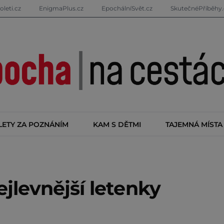
oleti.cz
EnigmaPlus.cz
EpochálníSvět.cz
SkutečnéPříběhy.
LETY ZA POZNÁNÍM
KAM S DĚTMI
TAJEMNÁ MÍSTA
nejlevnější letenky