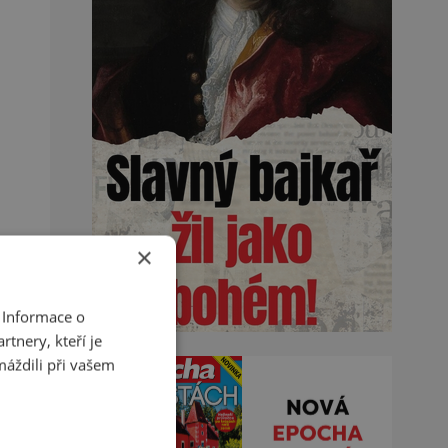
×
 Informace o
tnery, kteří je
máždili při vašem