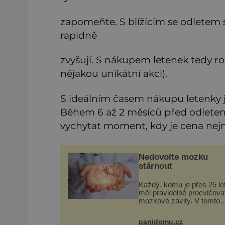
zapomeňte. S blížícím se odletem se
rapidně
zvyšují. S nákupem letenek tedy ro
nějakou unikátní akci).
S ideálním časem nákupu letenky 
Během 6 až 2 měsíců před odletem 
vychytat moment, kdy je cena nejn
Nedovolte mozku
stárnout
Každý, komu je přes 25 let
měl pravidelně procvičova
mozkové závity. V tomto
období se totiž začíná
zhoršovat paměť. Možná 
panidomu.cz
problém vzpomenout si n