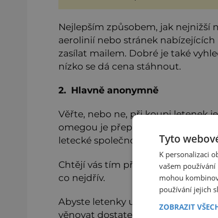
jméno kolegy z práce. Ne
marně v paměti
Nejlepším způsobem, jak nejnižší na
aerolinií nebo stránek nabízejícíc
zasílat mailem. Dobré je také vyhled
nízko se dá cena stáhnout.
2. Hlavně anonymně
Věřte, nebo ne, při koupi letenek je
omegou je přepnout do anonymního
Tyto webové
letecké společnosti vám rychle za
K personalizaci 
Chtějí vás tím přesvědčit, že s ná
vašem používání n
co nejdřív.
mohou kombinovat
používání jejich 
Abyste letenky ulovili opravdu za 
ZOBRAZIT VŠEC
věnovat dostatek času. Vyhledávej