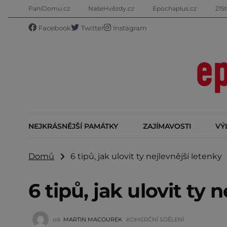
PaníDomu.cz
NašeHvězdy.cz
Epochaplus.cz
21St
Facebook
Twitter
Instagram
NEJKRÁSNĚJŠÍ PAMÁTKY
ZAJÍMAVOSTI
VÝ
Domů
6 tipů, jak ulovit ty nejlevnější letenky
6 tipů, jak ulovit ty 
od
MARTIN MACOUREK
KOMERČNÍ SDĚLENÍ