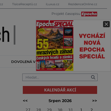
cz
TisíceReceptů.cz
iLuxus.cz
RezidenceOnline.cz
Projekt časopisu
×
DOVOLENÁ V ZAHRANIČÍ
KALENDÁŘ AKCÍ
KALENDÁŘ AKCÍ
<<
Srpen 2026
>>
27
28
29
30
31
1
2