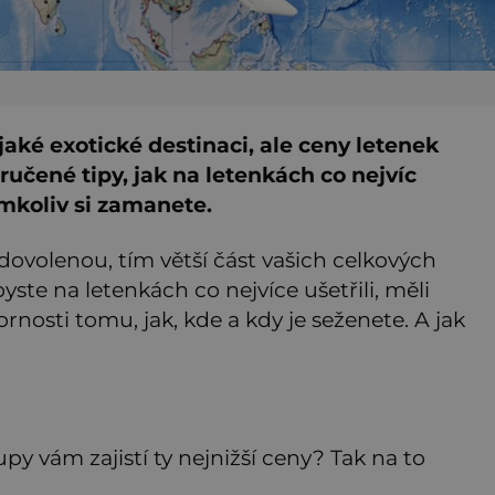
ějaké exotické destinaci, ale ceny letenek
učené tipy, jak na letenkách co nejvíc
amkoliv si zamanete.
 dovolenou, tím větší část vašich celkových
ste na letenkách co nejvíce ušetřili, měli
nosti tomu, jak, kde a kdy je seženete. A jak
upy vám zajistí ty nejnižší ceny? Tak na to