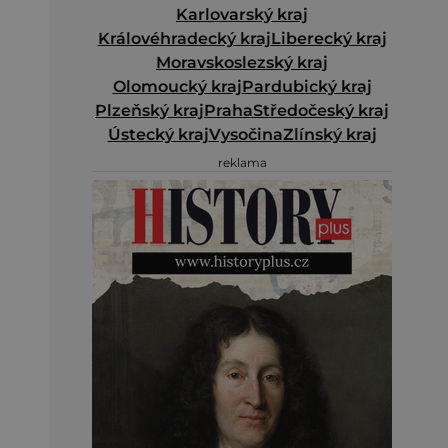
Karlovarský kraj
Královéhradecký kraj
Liberecký kraj
Moravskoslezský kraj
Olomoucký kraj
Pardubický kraj
Plzeňský kraj
Praha
Středočeský kraj
Ústecký kraj
Vysočina
Zlínský kraj
reklama