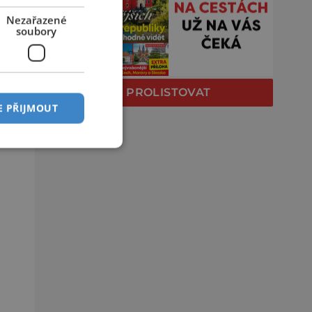
Nezařazené
soubory
PROLISTOVAT
E PŘIJMOUT