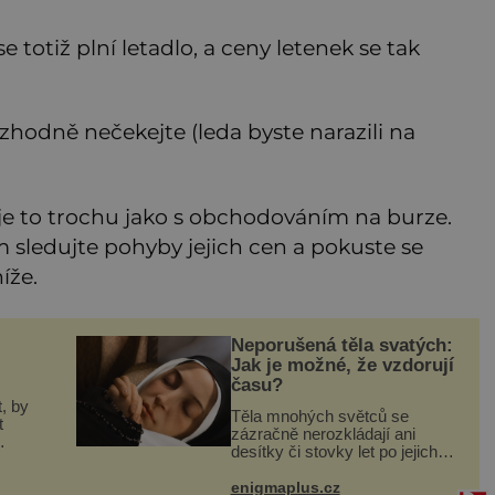
 totiž plní letadlo, a ceny letenek se tak
zhodně nečekejte (leda byste narazili na
je to trochu jako s obchodováním na burze.
sledujte pohyby jejich cen a pokuste se
íže.
Neporušená těla svatých:
Jak je možné, že vzdorují
času?
, by
Těla mnohých světců se
t
zázračně nerozkládají ani
desítky či stovky let po jejich
smrti, ačkoliv na nich často
máte
nebylo provedeno balzamování
enigmaplus.cz
a