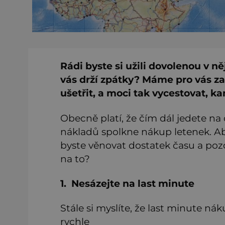
Rádi byste si užili dovolenou v n
vás drží zpátky? Máme pro vás zar
ušetřit, a moci tak vycestovat, k
Obecně platí, že čím dál jedete na
nákladů spolkne nákup letenek. Aby
byste věnovat dostatek času a pozor
na to?
1. Nesázejte na last minute
Stále si myslíte, že last minute nák
rychle