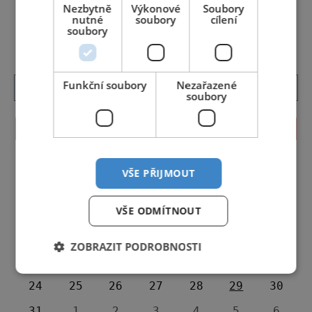
Nezbytně
Výkonové
Soubory
dobu snění, zázraků a těšení se na Ježíška,
‹ PŘEDCHOZÍ
DALŠÍ ›
nutné
soubory
cílení
na zámku Loučeň. Jako již trad
soubory
Funkční soubory
Nezařazené
soubory
KALENDÁŘ AKCÍ
<<
Srpen 2026
>>
VŠE PŘIJMOUT
27
28
29
30
31
1
2
VŠE ODMÍTNOUT
3
4
5
6
7
8
9
10
11
12
13
14
15
16
ZOBRAZIT PODROBNOSTI
17
18
19
20
21
22
23
24
25
26
27
28
29
30
31
1
2
3
4
5
6