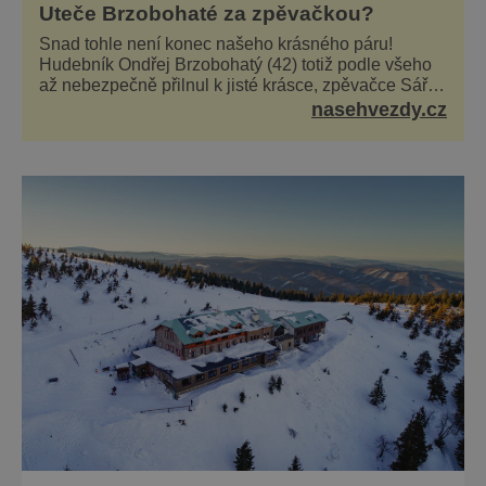
Uteče Brzobohaté za zpěvačkou?
Snad tohle není konec našeho krásného páru!
Hudebník Ondřej Brzobohatý (42) totiž podle všeho
až nebezpečně přilnul k jisté krásce, zpěvačce Sáře
Milfajtové (33), která jednou byla hostem v pořadu
nasehvezdy.cz
Inkognito, kde Ondřej účinkuje. Ondřej Brzobohatý
(42). Hned po natáčení prý za ní přišel s nabídkou, ž