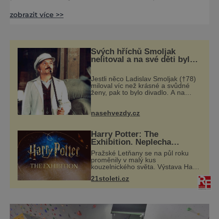
České republiky v čele s královnou českých
zobrazit více >>
hor, Sněžkou. V Krkonoších se snoubí
tradiční malebná údolíčka lemovaná
roubenými domky s luxusními horskými
středisky, které nabízejí mnoho druhů
Svých hříchů Smoljak
zábavy a sportovního vyžití jak pro zkušené
nelitoval a na své děti byl
velmi pyšný
horské matadory, tak pro děti a začáteční
Jestli něco Ladislav Smoljak (†78)
miloval víc než krásné a svůdné
ženy, pak to bylo divadlo. A na
divadelních prknech stál ještě pár
dní před tím, než odešel do
uměleckého nebe. Kdysi někdo z
nasehvezdy.cz
přátel
Harry Potter: The
Exhibition. Neplecha
zahájena…
Pražské Letňany se na půl roku
proměnily v malý kus
kouzelnického světa. Výstava Harry
Potter™: The Exhibition přivezla do
21stoleti.cz
Česka originální filmové kostýmy a
rekvizity, Bradavice, Hagridovu
chýši i uč