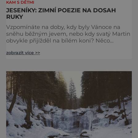
KAM S DĚTMI
JESENÍKY: ZIMNÍ POEZIE NA DOSAH
RUKY
Vzpomínáte na doby, kdy byly Vánoce na
sněhu běžným jevem, nebo kdy svatý Martin
obvykle přijížděl na bílém koni? Něco
podobného už dnes na většině míst Česka
zobrazit více >>
nezažijete. V Jeseníkách ano. Pokud chcete
znovu zažít staré dobré časy, a přitom si
užívat komfortu, za který by se nemusela
stydět ani vyhlášená alpská střediska, jsou
pro vás zimní Jeseníky ideálním místem k
trávení volného času. Mezi sp