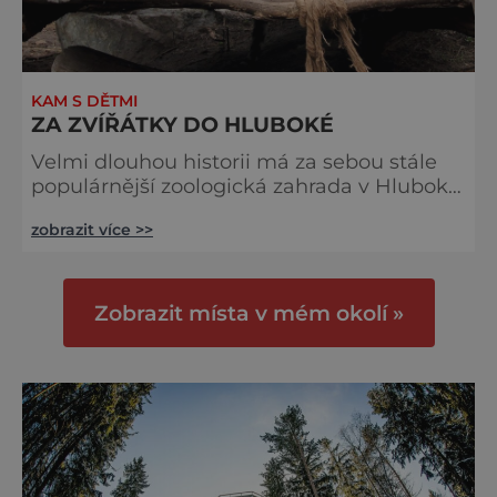
KAM S DĚTMI
ZA ZVÍŘÁTKY DO HLUBOKÉ
Velmi dlouhou historii má za sebou stále
populárnější zoologická zahrada v Hluboké
nad Vltavou. Poprvé byla pro veřejnost
zobrazit více >>
otevřena už v květnu roku 1939 jako
součást muzea v sousedním loveckém
zámku Ohrada. Postupně si prošla sérií
vzestupů i pádů až se z ní nakonec stala
Zobrazit místa v mém okolí »
samostatná instituce. V současnosti jde o
skutečně krásný areál, který leží
v přírodním prostředí na břehu velkého
rybníka.