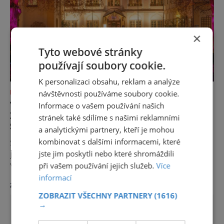
×
Tyto webové stránky
používají soubory cookie.
K personalizaci obsahu, reklam a analýze
návštěvnosti používáme soubory cookie.
KAM S DĚTMI
VÁNOČNÍ CESTA KOLEM SVĚTA NA
Informace o vašem používání našich
ZÁMKU LOUČEŇ & PŘÍBĚH VÁNOČNÍHO
stránek také sdílíme s našimi reklamními
STROMEČKU
a analytickými partnery, kteří je mohou
kombinovat s dalšími informacemi, které
Snili jste někdy o cestě kolem světa? Snili
jste jim poskytli nebo které shromáždili
jste o zámku, kde každou komnatu zdobí
vánoční stromeček jinak ozdobený a možná
při vašem používání jejich služeb.
Více
pod ním najdete dárek? Anebo tady na vás
informací
zobrazit více >>
bude čekat překvapení v podobě zajímavé
ZOBRAZIT VŠECHNY PARTNERY
(1616)
informace jakým způsobem se různě po
→
světě slaví Vánoce? Snili jste vůbec?
A nesníte málo? Dopřejte si dobu adventu,