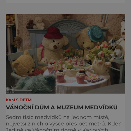
anglickému stylu jízdy, a užijte si
zaslouženou chvilku klidu. Jako bonus si
tady jako na jediném místě mezi Loktem a
Karlovými Vary můžete legálně rozdělat
oheň a třeba si něco opéct. www.svatoss
KAM S DĚTMI
VÁNOČNÍ DŮM A MUZEUM MEDVÍDKŮ
Sedm tisíc medvídků na jednom místě,
největší z nich o výšce přes pět metrů. Kde?
Jedině ve Vánočním domě v Karlových