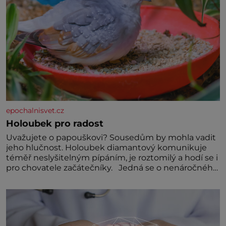
epochalnisvet.cz
Holoubek pro radost
Uvažujete o papouškovi? Sousedům by mohla vadit
jeho hlučnost. Holoubek diamantový komunikuje
téměř neslyšitelným pípáním, je roztomilý a hodí se i
pro chovatele začátečníky. Jedná se o nenáročného
klidného ptáčka, který většinu dne jen posedává.
Hodně času tráví na zemi, kde sbírá zbytky semínek
Jeho domovinou je prakticky celá Austrálie s
výjimkou pobřežní oblasti.