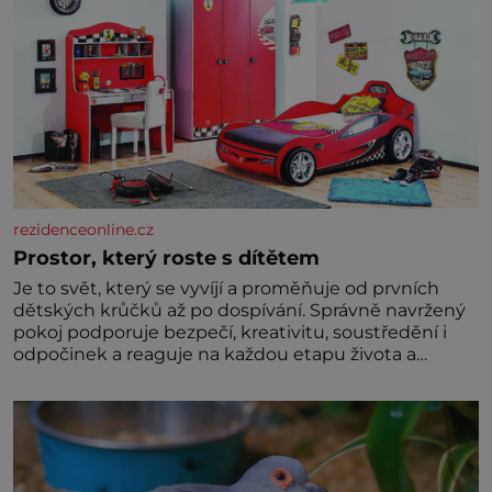
rezidenceonline.cz
Prostor, který roste s dítětem
Je to svět, který se vyvíjí a proměňuje od prvních
dětských krůčků až po dospívání. Správně navržený
pokoj podporuje bezpečí, kreativitu, soustředění i
odpočinek a reaguje na každou etapu života a
specifické potřeby dítěte. Pro nejmenší je klíčová
jednoduchost, měkkost a bezpečí, proto by pokoj
miminka měl působit především klidně a útulně.
Předškolní věk je