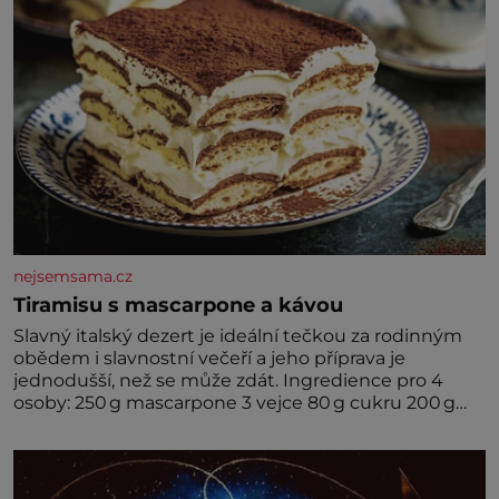
nejsemsama.cz
Tiramisu s mascarpone a kávou
Slavný italský dezert je ideální tečkou za rodinným
obědem i slavnostní večeří a jeho příprava je
jednodušší, než se může zdát. Ingredience pro 4
osoby: 250 g mascarpone 3 vejce 80 g cukru 200 g
cukrářských piškotů 250 ml silné kávy 2 lžíce
amaretta kakao na posypání Postup: Oddělte
žloutky od bílků. Žloutky vyšlehejte s cukrem do
světlé pěny a postupně do nich vmíchejte