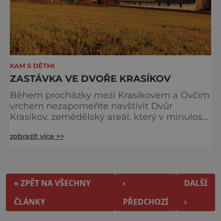
KAM S DĚTMI
ZASTÁVKA VE DVOŘE KRASÍKOV
Během procházky mezi Krasíkovem a Ovčím
vrchem nezapomeňte navštívit Dvůr
Krasíkov, zemědělský areál, který v minulosti
sloužil zdejšímu knížeti. Když roku 1644 hrad
zobrazit více >>
Švamberk kompletně vyhořel kvůli
nepozornosti sloužících během smažení
koblih, usídlil se kníže Jan Bedřich (?–1659)
právě v tomto dvoře. Místní příjemná
restaurac
« ZPĚT NA VŠECHNY
‹
DALŠÍ
ČLÁNKY
PŘEDCHOZÍ
›