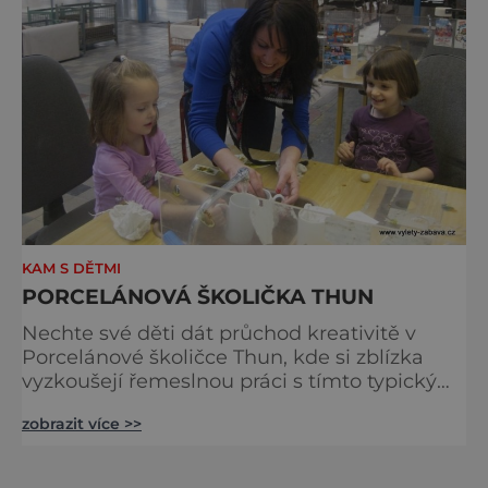
KAM S DĚTMI
PORCELÁNOVÁ ŠKOLIČKA THUN
Nechte své děti dát průchod kreativitě v
Porcelánové školičce Thun, kde si zblízka
vyzkoušejí řemeslnou práci s tímto typickým
českým materiálem. V umělecké dílně
zobrazit více >>
dostanou k dispozici hrníček a sadu dekorů,
které mohou kombinovat dle libosti a
vytvářet tak nejrůznější obrazce nebo tvary.