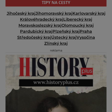
TIPY NA CESTY
Jihočeský kraj
Jihomoravský kraj
Karlovarský kraj
Královéhradecký kraj
Liberecký kraj
Moravskoslezský kraj
Olomoucký kraj
Pardubický kraj
Plzeňský kraj
Praha
Středočeský kraj
Ústecký kraj
Vysočina
Zlínský kraj
reklama