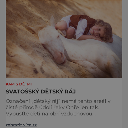
Výslednou podobu pak mistři v porcelánce
vypálí a odešlou k vám domů nebo do školy.
Každý účastník š
KAM S DĚTMI
SVATOŠSKÝ DĚTSKÝ RÁJ
Označení „dětský ráj“ nemá tento areál v
čisté přírodě údolí řeky Ohře jen tak.
Vypusťte děti na obří vzduchovou
trampolínu, nechte je osedlat indiánské koně
zobrazit více >>
nebo se naučit westernovému či