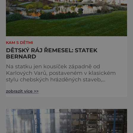
KAM S DĚTMI
DĚTSKÝ RÁJ ŘEMESEL: STATEK
BERNARD
Na statku jen kousíček západně od
Karlových Varů, postaveném v klasickém
stylu chebských hrázděných staveb,
můžeme strávit prodloužený víkend či celou
zobrazit více >>
dovolenou, a to včetně ubytování i
nejrůznějších aktivit. Pořádají se tu různé
řemeslné kurzy, z nichž si jako suvenýr domů
odneseme například vonnou svíčku či
keramický hrnek. Pro malé návštěvníky je
bezpochyby obrovským lákadlem i zdejší
minizo