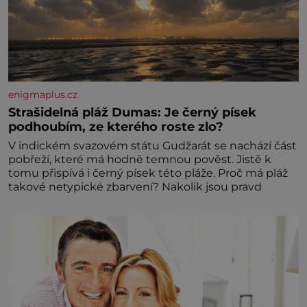
enigmaplus.cz
Strašidelná pláž Dumas: Je černý písek
podhoubím, ze kterého roste zlo?
V indickém svazovém státu Gudžarát se nachází část
pobřeží, které má hodně temnou pověst. Jistě k
tomu přispívá i černý písek této pláže. Proč má pláž
takové netypické zbarvení? Nakolik jsou pravd