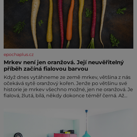
epochaplus.cz
Mrkev není jen oranžová. Její neuvěřitelný
příběh začíná fialovou barvou
Když dnes vytáhneme ze země mrkev, většina z nás
očekává sytě oranžový kořen. Jenže po většinu své
historie je mrkev všechno možné, jen ne oranžová. Je
fialová, žlutá, bílá, někdy dokonce téměř černá. Až
díky stovkám let pečlivého šlechtění se z ní stává
zelenina, bez které si českou zahradu ani
nedokážeme představit. Její příběh je