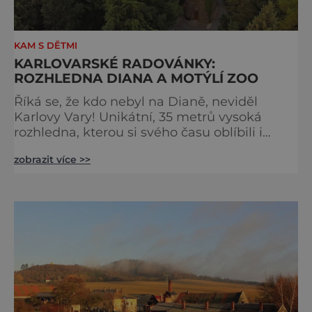
KAM S DĚTMI
KARLOVARSKÉ RADOVÁNKY:
ROZHLEDNA DIANA A MOTÝLÍ ZOO
Říká se, že kdo nebyl na Dianě, neviděl
Karlovy Vary! Unikátní, 35 metrů vysoká
rozhledna, kterou si svého času oblíbili i
Goethe nebo Freud, skrytá v kouzelném
zobrazit více >>
lázeňském lesíku, vám nabídne dechberoucí
výhled na město i doširoka rozevřenou
krajinu Krušných hor a Slavkovského
lesa. Vstup je zdarma a vede sem lanovka od
Grandhotelu Pupp. www.dianakv.cz Minizoo
a Motýlí dům Diana Pok