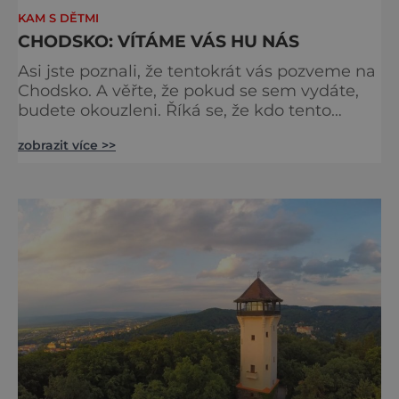
KAM S DĚTMI
CHODSKO: VÍTÁME VÁS HU NÁS
Asi jste poznali, že tentokrát vás pozveme na
Chodsko. A věřte, že pokud se sem vydáte,
budete okouzleni. Říká se, že kdo tento
svérázný kraj jednou navštíví, musí se sem
zobrazit více >>
stále vracet. Proč se to děje, nevíme, ale něco
vás tu chytí za srdíčko a už nepustí. Může to
být v lidech, tvrdých chodských palicích se
srdcem na dlani, ale i kouzelné krajině s
úpravnými vesnicemi, nad nimiž se tyčí
pohoří