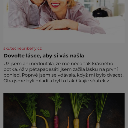
skutecnepribehy.cz
Dovolte lásce, aby si vás našla
Už jsem ani nedoufala, že mě něco tak krásného
potká. Až v pětapadesáti jsem zažila lásku na první
pohled. Poprvé jsem se vdávala, když mi bylo dvacet.
Oba jsme byli mladí a byl to tak říkajíc sňatek z
rozumu. Rodiče nás dali dohromady, Toník byl dobře
zaopatřený mladý muž. Manželství nám oběma moc
nesvědčilo, brzy jsme zjistili, že