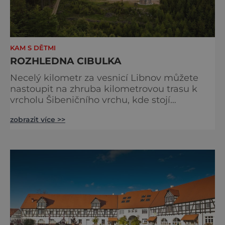
KAM S DĚTMI
ROZHLEDNA CIBULKA
Necelý kilometr za vesnicí Libnov můžete
nastoupit na zhruba kilometrovou trasu k
vrcholu Šibeničního vrchu, kde stojí
rozhledna Cibulka. Po cestě narazíte na lesní
zobrazit více >>
„černou kapličku“ obrostlou památnými
buky a projdete si i naučnou stezku historie
hornictví. Úchvatný výhled Z vrcholu
rozhledny je vidět do všech stran, takže
kromě Krušných hor nebo Sokolovské pánve
a města Sokolov za