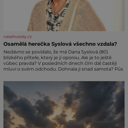
nasehvezdy.cz
Osamělá herečka Syslová všechno vzdala?
Nedávno se povídalo, že má Dana Syslová (80)
blízkého přítele, který je jí oporou. Ale je to ještě
vůbec pravda? V posledních dnech čím dál častěji
mluví o svém odchodu. Dohnala ji snad samota? Půs