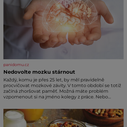
panidomu.cz
Nedovolte mozku stárnout
Každý, komu je přes 25 let, by měl pravidelně
procvičovat mozkové závity. V tomto období se totiž
začíná zhoršovat paměť. Možná máte problém
vzpomenout si na jméno kolegy z práce. Nebo
marně v paměti lovíte název knížky, kterou jste
nedávno přečetli. Je to opravdu tak, s věkem jako
kdyby se paměť rozhodla stávkovat. Cvičte