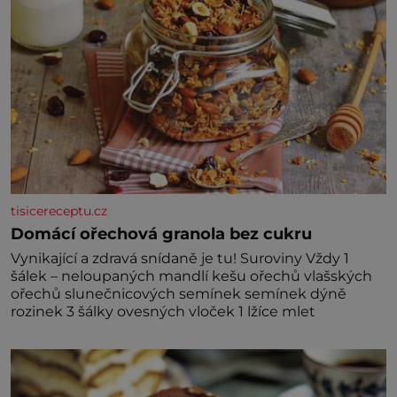
tisicereceptu.cz
Domácí ořechová granola bez cukru
Vynikající a zdravá snídaně je tu! Suroviny Vždy 1
šálek – neloupaných mandlí kešu ořechů vlašských
ořechů slunečnicových semínek semínek dýně
rozinek 3 šálky ovesných vloček 1 lžíce mlet