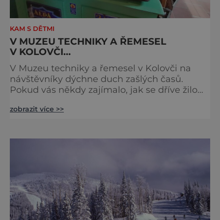
KAM S DĚTMI
V MUZEU TECHNIKY A ŘEMESEL
V KOLOVČI…
V Muzeu techniky a řemesel v Kolovči na
návštěvníky dýchne duch zašlých časů.
Pokud vás někdy zajímalo, jak se dříve žilo
na vesnici, je Koloveč jasnou volbou.
zobrazit více >>
Seznámíte se zde se všemi tradičními
řemesly od pekařského přes sedlářské až po
kloboučnické či hřebenářské. V současné
době se zde nachází na sedmdesát
kompletních dílen, hostinec, koloniál,
kuchyně, a dokonce i zubařská ordinace! Ne