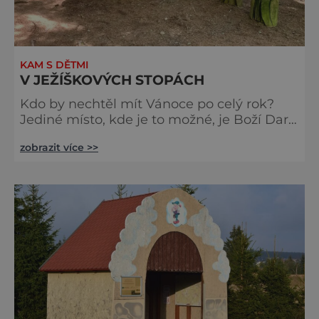
KAM S DĚTMI
V JEŽÍŠKOVÝCH STOPÁCH
Kdo by nechtěl mít Vánoce po celý rok?
Jediné místo, kde je to možné, je Boží Dar.
Právě toto městečko v srdci Krušných hor
zobrazit více >>
si totiž vybral Ježíšek jako svou základnu.
S malými dětmi se můžete vydat po jeho
stopách na Malé Ježíškově cestě, dlouhé
5,6 kilometru, s těmi staršími na Velké
Ježíškově cestě o délce 12,9 kilometru.
Startovním bodem je božídarské muzeum,
kde si můžete vyzvednout Ježí