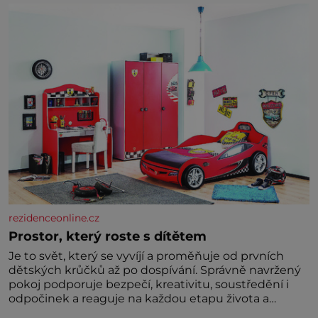
níž se draly blonďaté vlásky. Fakt, že jsou těla
dávných lidí nesmírně dobře zachovalá, přičítají
odborníci zdejším klimatickým podmínkám. Sucho,
prosolené písky a extrémně
rezidenceonline.cz
Prostor, který roste s dítětem
Je to svět, který se vyvíjí a proměňuje od prvních
dětských krůčků až po dospívání. Správně navržený
pokoj podporuje bezpečí, kreativitu, soustředění i
odpočinek a reaguje na každou etapu života a
specifické potřeby dítěte. Pro nejmenší je klíčová