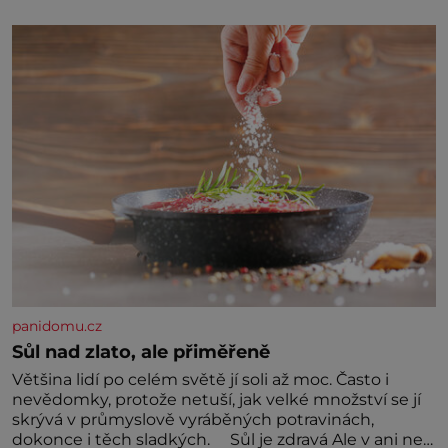
jednou z hlavních dramaturgických linií festivalu
židovské kultury ŠTETL FEST 2026. Některé návraty
nejsou jednoduché. Místa, která si člověk pamatuje z
rodinných vyprávění, už dávno
panidomu.cz
Sůl nad zlato, ale přiměřeně
Většina lidí po celém světě jí soli až moc. Často i
nevědomky, protože netuší, jak velké množství se jí
skrývá v průmyslově vyráběných potravinách,
dokonce i těch sladkých. Sůl je zdravá Ale v ani ne