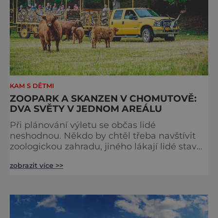
KAM S DĚTMI
ZOOPARK A SKANZEN V CHOMUTOVĚ:
DVA SVĚTY V JEDNOM AREÁLU
Při plánování výletu se občas lidé
neshodnou. Někdo by chtěl třeba navštívit
zoologickou zahradu, jiného lákají lidé stavby
ve skanzenu. Proč se ale přít? Nejlepší bude
zobrazit více >>
dopřát si obojí a vydat se do Chomutova!
Když se hluboko v uplynulém století začalo
v Chomutově uvažovat o založení zoologické
zahrady, počítalo se, že se stane kulturním
centrem neomezujícím se jen na chov zvířat.