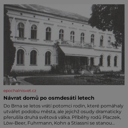
jednoduchost, měkkost a bezpečí, proto by pokoj
miminka měl působit především klidně a útulně.
Předškolní věk je
epochalnisvet.cz
Návrat domů po osmdesáti letech
Do Brna se letos vrátí potomci rodin, které pomáhaly
utvářet podobu města, ale jejichž osudy dramaticky
přerušila druhá světová válka. Příběhy rodů Placzek,
Löw-Beer, Fuhrmann, Kohn a Stiassni se stanou