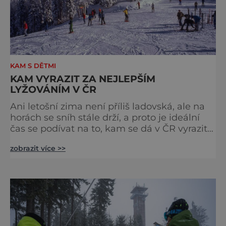
KAM S DĚTMI
KAM VYRAZIT ZA NEJLEPŠÍM
LYŽOVÁNÍM V ČR
Ani letošní zima není příliš ladovská, ale na
horách se sníh stále drží, a proto je ideální
čas se podívat na to, kam se dá v ČR vyrazit
za těmi nejlepšími lyžovačkami. Na své si
zobrazit více >>
přijde každý, ať už hledáte pořádně dlouhou
sjezdovku pro nadšené lyžaře, romantiku pro
dva mezi vinicemi nebo třeba místo, kde
strávit víkend s rodinou. Pokud nemáte
vhodné auto, tak na tu správnou sjezdovku
můžete v