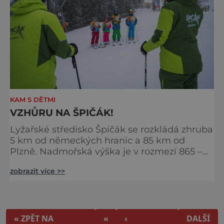
KAM S DĚTMI
VZHŮRU NA ŠPIČÁK!
Lyžařské středisko Špičák se rozkládá zhruba
5 km od německých hranic a 85 km od
Plzně. Nadmořská výška je v rozmezí 865 –
1202 metrů. Nejvyšším bodem je vrcholek
zobrazit více >>
hory Špičák, podle níž nese celé středisko
svůj název. Tento areál je velice oblíbený
hlavně kvůli své různorodosti, tedy tomu, že
se zde vyřádí každý lyžař, od začátečníků až
po profesionály. Najdeme zde slušných 8
« ZPĚT NA
«
‹
DALŠÍ