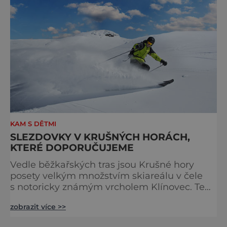
Ostatně hlavním
KAM S DĚTMI
SLEZDOVKY V KRUŠNÝCH HORÁCH,
KTERÉ DOPORUČUJEME
Vedle běžkařských tras jsou Krušné hory
posety velkým množstvím skiareálu v čele
s notoricky známým vrcholem Klínovec. Ten
je však pouhou špičkou ledovce, protože
zobrazit více >>
upravené sjezdovky a skokánky ve
Snowparcích nemusíte hledat pouze tam.