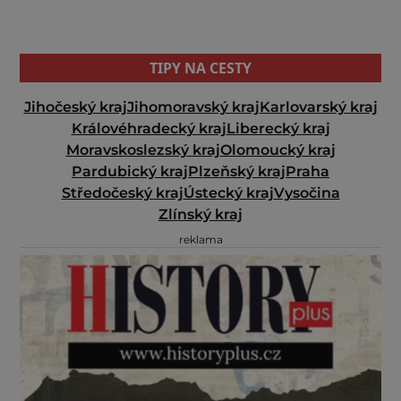
TIPY NA CESTY
Jihočeský kraj
Jihomoravský kraj
Karlovarský kraj
Královéhradecký kraj
Liberecký kraj
Moravskoslezský kraj
Olomoucký kraj
Pardubický kraj
Plzeňský kraj
Praha
Středočeský kraj
Ústecký kraj
Vysočina
Zlínský kraj
reklama