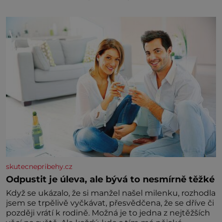
třetinovém množství, než je pro většinu populace
běžné. Její základní složky– sodík a chlór – jsou
zásadní pro správné hospodaření
skutecnepribehy.cz
Odpustit je úleva, ale bývá to nesmírně těžké
Když se ukázalo, že si manžel našel milenku, rozhodla
jsem se trpělivě vyčkávat, přesvědčena, že se dříve či
později vrátí k rodině. Možná je to jedna z nejtěžších