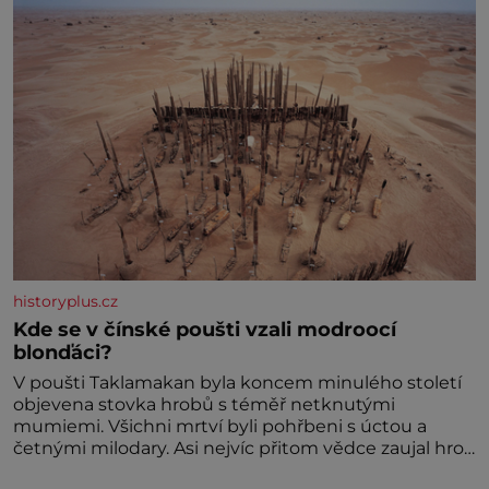
historyplus.cz
Kde se v čínské poušti vzali modroocí
blonďáci?
V poušti Taklamakan byla koncem minulého století
objevena stovka hrobů s téměř netknutými
mumiemi. Všichni mrtví byli pohřbeni s úctou a
četnými milodary. Asi nejvíc přitom vědce zaujal hrob
tříměsíčního chlapečka s modrou filcovou čapkou, z