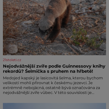
21stoleti.cz
Nejodvážnější zvíře podle Guinnessovy knihy
rekordů? Šelmička s pruhem na hřbetě!
Medojed kapský je lasicovitá šelma, kterou bychom
velikostí mohli přirovnat k českému jezevci. Je
extrémně nebojácná, ostatně bývá označována za
nejodvážnější zvíře vůbec. V této souvislosti je
dokonc