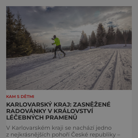
Zároveň jsou ideálním místem pro děti, které
si rády hrají ve sněhu a pro rodiče, které se
ve skibarech pokochají výhledem na tuto
dech beroucí krajinu. V
KAM S DĚTMI
KARLOVARSKÝ KRAJ: ZASNĚŽENÉ
RADOVÁNKY V KRÁLOVSTVÍ
LÉČEBNÝCH PRAMENŮ
V Karlovarském kraji se nachází jedno
z nejkrásnějších pohoří České republiky –