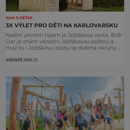
KAM S DĚTMI
3X VÝLET PRO DĚTI NA KARLOVARSKU
Naším prvním tipem je Ježíškova cesta. Boží
Dar je znám vánoční Ježíškovou poštou a
mají tu i Ježíškovu cestu se dvěma okruhy.
Na obou stezkách jsou malé domečky s
zobrazit více >>
atrakcemi pro děti. Malý okruh, určený těm
nejmenším dětem, je dlouhý 5 600 m, velký
okruh měří 12 900 m, je tedy pro zdatné
turisty. Na cestu vyrazí děti se svým
doprovodem od Infocentra v městečku Boží
Dar. Cesta má 13 zastávek, v k