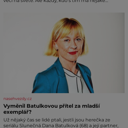
věcí na světě. Ale každý, kdo s tím má nějaké
zkušenosti, se zapřísahá, že pokud odpustíte,
znatelně se vám uleví. Když se ke mně doneslo, že si
manžel pořídil milenku,
nasehvezdy.cz
Vyměnil Batulkovou přítel za mladší
exemplář?
Už nějaký čas se lidé ptali, jestli jsou herečka ze
seriálu Slunečná Dana Batulková (68) a její partner,