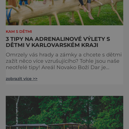
KAM S DĚTMI
3 TIPY NA ADRENALINOVÉ VÝLETY S
DĚTMI V KARLOVARSKÉM KRAJI
Omrzely vás hrady a zámky a chcete s dětmi
zažít něco více vzrušujícího? Tohle jsou naše
neotřelé tipy! Areál Novako Boží Dar je
známý hlavně díky lyžování, ale Areál
zobrazit více >>
Novako vám i v letních měsících naservíruje
pořádnou porci zábavy. Co takhle projezdit
kopce na horské koloběžce nebo terénní
káře? Nebo vás víc lákají trampolíny,
skluzavky a skákací hrady? A co třeba lanové
centrum s děts