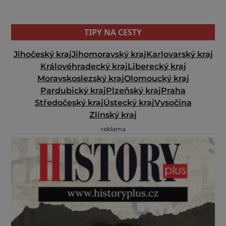
TIPY NA CESTY
Jihočeský kraj
Jihomoravský kraj
Karlovarský kraj
Královéhradecký kraj
Liberecký kraj
Moravskoslezský kraj
Olomoucký kraj
Pardubický kraj
Plzeňský kraj
Praha
Středočeský kraj
Ústecký kraj
Vysočina
Zlínský kraj
reklama