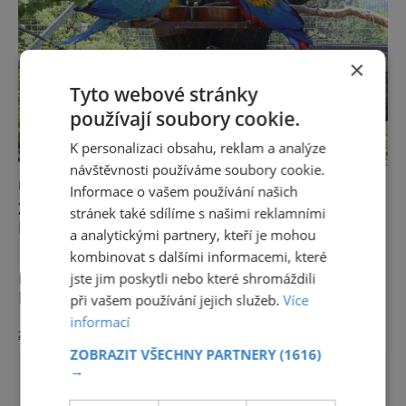
×
Tyto webové stránky
používají soubory cookie.
K personalizaci obsahu, reklam a analýze
návštěvnosti používáme soubory cookie.
KAM S DĚTMI
Informace o vašem používání našich
ZOO ÚSTÍ NAD LABEM: NA POČÁTKU
stránek také sdílíme s našimi reklamními
BYL NADŠENÝ MILOVNÍK PTACTVA
a analytickými partnery, kteří je mohou
kombinovat s dalšími informacemi, které
Při návštěvě zoo v Ústí nad Labem se
musíme připravit na to, že procházka tu
jste jim poskytli nebo které shromáždili
bude trochu fyzicky náročná. Zahrada se
při vašem používání jejich služeb.
Více
totiž rozkládá na svahu Mariánské skály
informací
zobrazit více >>
východně od městského centra. Tuhle
ZOBRAZIT VŠECHNY PARTNERY
(1616)
nevýhodu ale můžeme snadno proměnit
→
v plus, když si pro vstup nevybereme dolní
vchod v Drážďanské ulici, ale převýšení 96