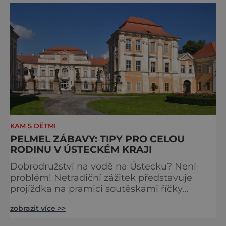
v ceně základní vstupenky. Winter Wo
KAM S DĚTMI
PELMEL ZÁBAVY: TIPY PRO CELOU
RODINU V ÚSTECKÉM KRAJI
Dobrodružství na vodě na Ústecku? Není
problém! Netradiční zážitek představuje
projížďka na pramici soutěskami říčky
Kamenice. Konkrétně Edmundovou a
zobrazit více >>
Divokou. Je však nutné mít na paměti, že
trasu je možné absolvovat pouze od