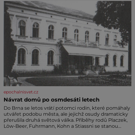
jednoduchost, měkkost a bezpečí, proto by pokoj
miminka měl působit především klidně a útulně.
Předškolní věk je
epochalnisvet.cz
Návrat domů po osmdesáti letech
Do Brna se letos vrátí potomci rodin, které pomáhaly
utvářet podobu města, ale jejichž osudy dramaticky
přerušila druhá světová válka. Příběhy rodů Placzek,
Löw-Beer, Fuhrmann, Kohn a Stiassni se stanou
jednou z hlavních dramaturgických linií festivalu