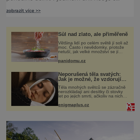
Zoologické zahradě a Botanické zahradě v
zobrazit více >>
Liberci, oázách přírody a oddechu přímo v
centru města. O tom, že v Liberci si můžeme
prohlédnout jak zoologickou, tak botanickou
zahradu, už asi většina návštěvníků města
Sůl nad zlato, ale přiměřeně
dobře ví. Ne všichni ale nejspíš budou vědět,
Většina lidí po celém světě jí soli až
že obě tyto instituce jsou záro
moc. Často i nevědomky, protože
netuší, jak velké množství se jí
skrývá v průmyslově vyráběných
potravinách, dokonce i těch
panidomu.cz
sladkých. Sůl je zdravá
Neporušená těla svatých:
Jak je možné, že vzdorují
času?
Těla mnohých světců se zázračně
nerozkládají ani desítky či stovky
let po jejich smrti, ačkoliv na nich
často nebylo provedeno
enigmaplus.cz
balzamování či jiné pokusy o
konzervaci. Neporušené ostatky
bývají považo