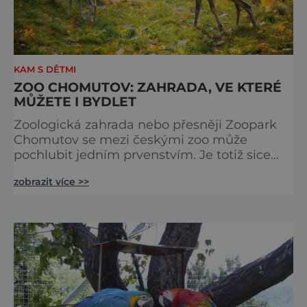
KAM S DĚTMI
ZOO CHOMUTOV: ZAHRADA, VE KTERÉ
MŮŽETE I BYDLET
Zoologická zahrada nebo přesněji Zoopark
Chomutov se mezi českými zoo může
pochlubit jedním prvenstvím. Je totiž sice
jednou z nejmladších, ale současně svou
zobrazit více >>
rozlohou 112 hektarů největší českou zoo,
téměř dvakrát tak velkou, než je ta pražská.
Zakladatel a jeho velký sen Přitom tradice
chovu zvířat na stejném místě pochází už
z předválečného období. Ve zdejším
městském parku bylo totiž již v ro