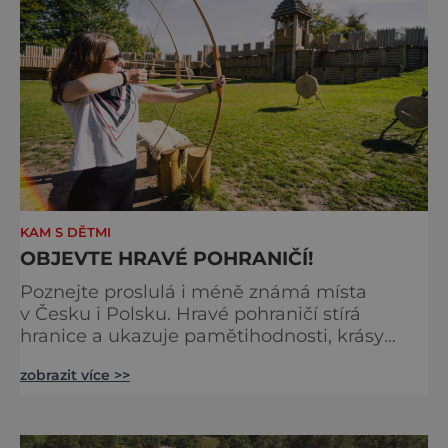
KAM S DĚTMI
OBJEVTE HRAVÉ POHRANIČÍ!
Poznejte proslulá i méně známá místa
v Česku i Polsku. Hravé pohraničí stírá
hranice a ukazuje pamětihodnosti, krásy
přírody i industriální zajímavosti na české i
zobrazit více >>
polské straně. Objevte zákoutí
Moravskoslezského kraje i Slezského
vojvodství. Ať jste duší spíše turisté, dáváte
přednost kultuře nebo se rádi dovídáte něco