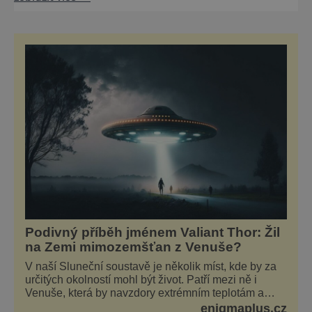
se vším komfortem, zkrátka pohádka! Kde ji
zažít? Nechte se inspirovat několika
různorodými tipy, ve středních Čechách si
vybere každý. Kde zažít venkov netradičně?
Stačí se porozhlédnout. Toužíte-li po
zážitcích, vydejte se
Podivný příběh jménem Valiant Thor: Žil
na Zemi mimozemšťan z Venuše?
V naší Sluneční soustavě je několik míst, kde by za
určitých okolností mohl být život. Patří mezi ně i
Venuše, která by navzdory extrémním teplotám a
smrtícímu složení atmosféry teoreticky mohla ukrývat
enigmaplus.cz