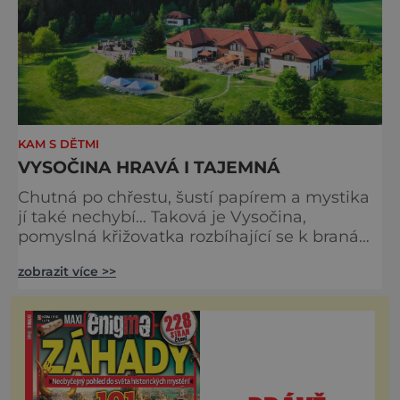
KAM S DĚTMI
VYSOČINA HRAVÁ I TAJEMNÁ
Chutná po chřestu, šustí papírem a mystika
jí také nechybí… Taková je Vysočina,
pomyslná křižovatka rozbíhající se k branám
Čech nebo Moravy. Má všechno, co by měla
zobrazit více >>
správná dovolenková destinace mít.
Například ideální podmínky pro turistiku
nebo adrenalin. Papírová krása Třebíčsko, to
není jen architektura, ale také betlémy, z
nichž nejstarší se pojí s polovinou 19. století a
jménem Pavla Papír