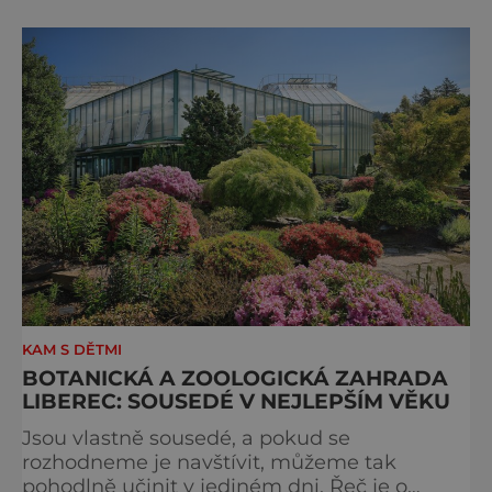
Velikonoc do konce října. Při projížďce
můžete obdivovat nejen dokonalost přírody,
ale také řadu výjimečných živočišných druhů
– zejména rojovníka bahenního nebo
ledňáčka
KAM S DĚTMI
BOTANICKÁ A ZOOLOGICKÁ ZAHRADA
LIBEREC: SOUSEDÉ V NEJLEPŠÍM VĚKU
Jsou vlastně sousedé, a pokud se
rozhodneme je navštívit, můžeme tak
pohodlně učinit v jediném dni. Řeč je o