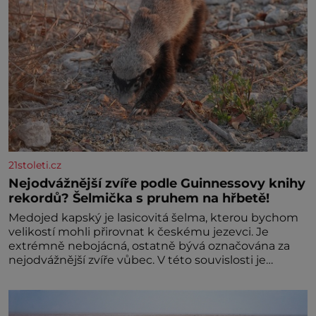
21stoleti.cz
Nejodvážnější zvíře podle Guinnessovy knihy
rekordů? Šelmička s pruhem na hřbetě!
Medojed kapský je lasicovitá šelma, kterou bychom
velikostí mohli přirovnat k českému jezevci. Je
extrémně nebojácná, ostatně bývá označována za
nejodvážnější zvíře vůbec. V této souvislosti je
dokonc