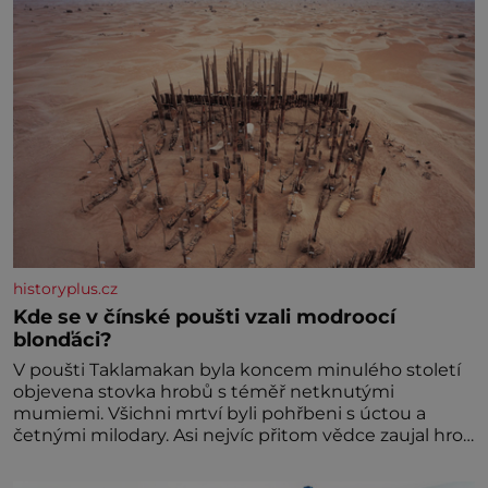
historyplus.cz
Kde se v čínské poušti vzali modroocí
blonďáci?
V poušti Taklamakan byla koncem minulého století
objevena stovka hrobů s téměř netknutými
mumiemi. Všichni mrtví byli pohřbeni s úctou a
četnými milodary. Asi nejvíc přitom vědce zaujal hrob
tříměsíčního chlapečka s modrou filcovou čapkou, z
níž se draly blonďaté vlásky. Fakt, že jsou těla