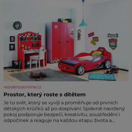
dávných lidí nesmírně dobře zachovalá, přičítají
odborníci zdejším klimatickým podmínkám. Sucho,
prosolené písky a extrémně
rezidenceonline.cz
Prostor, který roste s dítětem
Je to svět, který se vyvíjí a proměňuje od prvních
dětských krůčků až po dospívání. Správně navržený
pokoj podporuje bezpečí, kreativitu, soustředění i
odpočinek a reaguje na každou etapu života a
specifické potřeby dítěte. Pro nejmenší je klíčová