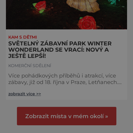
KAM S DĚTMI
SVĚTELNÝ ZÁBAVNÍ PARK WINTER
WONDERLAND SE VRACÍ: NOVÝ A
JEŠTĚ LEPŠÍ!
KOMERČNÍ SDĚLENÍ
Více pohádkových příběhů i atrakcí, více
zábavy, již od 18. října v Praze, Letňanech.
Světelný zábavní park Winter Wonderland
zobrazit více >>
se vrací do pražských Letňan. Přináší více
než 200 nových světelných instalací
inspirovaných pohádkovými a fantasy
příběhy, přidá také další, ještě větší
Zobrazit místa v mém okolí »
zábavné a adrenalinové atrakce. Všechny
venkovní atrakce a světelné instalace jsou