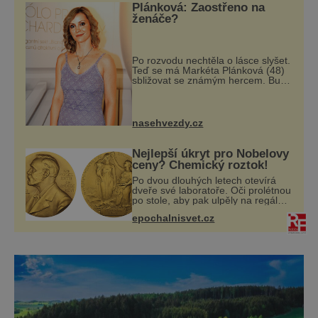
Plánková: Zaostřeno na
ženáče?
Po rozvodu nechtěla o lásce slyšet.
Teď se má Markéta Plánková (48)
sbližovat se známým hercem. Bude
to ale opravdu cesta ke štěstí? Po
rozvodu s novinářem Danielem
Častvajem (52) byla herečka
Markéta
nasehvezdy.cz
Nejlepší úkryt pro Nobelovy
ceny? Chemický roztok!
Po dvou dlouhých letech otevírá
dveře své laboratoře. Oči prolétnou
po stole, aby pak ulpěly na regálu,
kde se nachází všemožné látky.
epochalnisvet.cz
Hledá žluto-oranžovou tekutinu,
jakmile ji zahlédne, nesmírně se