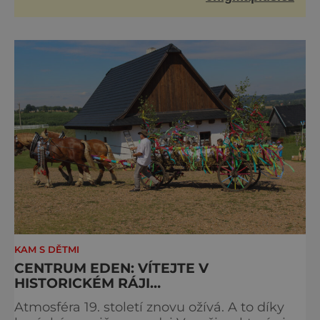
životní formy. Potvrzovat to má i podivný příběh muže
jménem Valiant Thor. Opravdu šlo o mimozem
KAM S DĚTMI
CENTRUM EDEN: VÍTEJTE V
HISTORICKÉM RÁJI…
Atmosféra 19. století znovu ožívá. A to díky