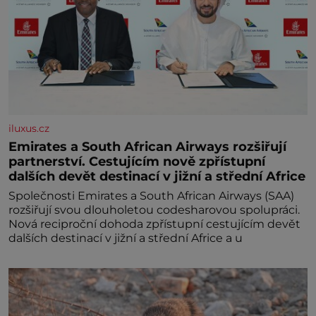
iluxus.cz
Emirates a South African Airways rozšiřují
partnerství. Cestujícím nově zpřístupní
dalších devět destinací v jižní a střední Africe
Společnosti Emirates a South African Airways (SAA)
rozšiřují svou dlouholetou codesharovou spolupráci.
Nová reciproční dohoda zpřístupní cestujícím devět
dalších destinací v jižní a střední Africe a u