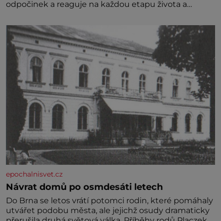
odpočinek a reaguje na každou etapu života a
specifické potřeby dítěte. Pro nejmenší je klíčová
jednoduchost, měkkost a bezpečí, proto by pokoj
miminka měl působit především klidně a útulně.
Předškolní věk je
epochalnisvet.cz
Návrat domů po osmdesáti letech
Do Brna se letos vrátí potomci rodin, které pomáhaly
utvářet podobu města, ale jejichž osudy dramaticky
přerušila druhá světová válka. Příběhy rodů Placzek,