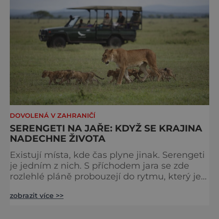
bazénech
DOVOLENÁ V ZAHRANIČÍ
SERENGETI NA JAŘE: KDYŽ SE KRAJINA
NADECHNE ŽIVOTA
Existují místa, kde čas plyne jinak. Serengeti
je jedním z nich. S příchodem jara se zde
rozlehlé pláně probouzejí do rytmu, který je
starší než lidstvo samo. Vzduch je těžký,
zobrazit více >>
tráva svěží a horizont nekonečný. A právě v
těchto týdnech se odehrává jedno z