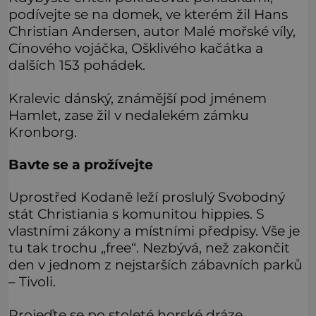
podívejte se na domek, ve kterém žil Hans
Christian Andersen, autor Malé mořské víly,
Cínového vojáčka, Ošklivého kačátka a
dalších 153 pohádek.
Kralevic dánský, známější pod jménem
Hamlet, zase žil v nedalekém zámku
Kronborg.
Bavte se a prožívejte
Uprostřed Kodaně leží proslulý Svobodný
stát Christiania s komunitou hippies. S
vlastními zákony a místními předpisy. Vše je
tu tak trochu „free“. Nezbývá, než zakončit
den v jednom z nejstarších zábavních parků
– Tivoli.
Projeďte se po stoleté horské dráze,