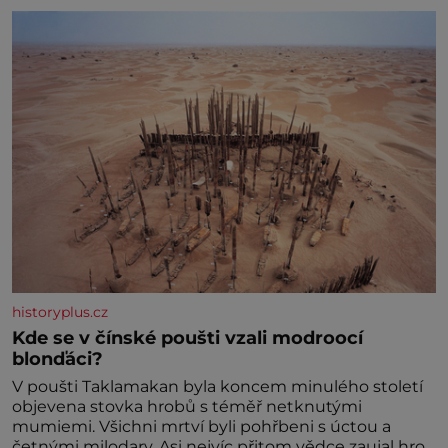
historyplus.cz
Kde se v čínské poušti vzali modroocí
blonďáci?
V poušti Taklamakan byla koncem minulého století
objevena stovka hrobů s téměř netknutými
mumiemi. Všichni mrtví byli pohřbeni s úctou a
četnými milodary. Asi nejvíc přitom vědce zaujal hrob