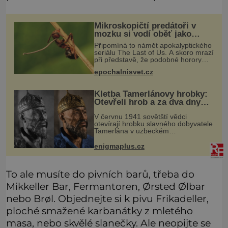
Mikroskopičtí predátoři v
mozku si vodí oběť jako
loutku
Připomíná to námět apokalyptického
seriálu The Last of Us. A skoro mrazí
při představě, že podobné horory
probíhají v přírodě běžně – s tím
epochalnisvet.cz
rozdílem, že nejde pouze o infekce
parazitickou houbou a že
Kletba Tamerlánovy hrobky:
Otevřeli hrob a za dva dny
začala invaze do SSSR.
V červnu 1941 sovětští vědci
Náhoda, nebo varování?
otevírají hrobku slavného dobyvatele
Tamerlána v uzbeckém
Samarkandu. O dva dny později
nacistické Německo zahajuje operaci
enigmaplus.cz
Barbarossa a napadá Sovětský svaz.
Shoda dat je
To ale musíte do pivních barů, třeba do
Mikkeller Bar, Fermantoren, Ørsted Ølbar
nebo Brøl. Objednejte si k pivu Frikadeller,
ploché smažené karbanátky z mletého
masa, nebo skvělé slanečky. Ale neopijte se