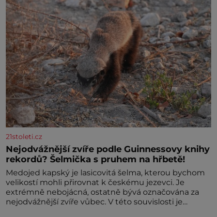
21stoleti.cz
Nejodvážnější zvíře podle Guinnessovy knihy
rekordů? Šelmička s pruhem na hřbetě!
Medojed kapský je lasicovitá šelma, kterou bychom
velikostí mohli přirovnat k českému jezevci. Je
extrémně nebojácná, ostatně bývá označována za
nejodvážnější zvíře vůbec. V této souvislosti je
dokonc