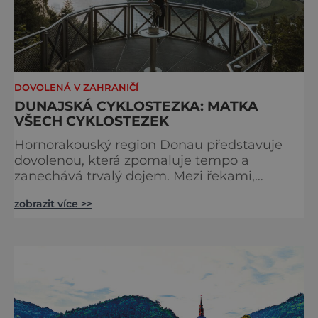
DOVOLENÁ V ZAHRANIČÍ
DUNAJSKÁ CYKLOSTEZKA: MATKA
VŠECH CYKLOSTEZEK
Hornorakouský region Donau představuje
dovolenou, která zpomaluje tempo a
zanechává trvalý dojem. Mezi řekami,
zvlněnou krajinou a mírnými rovinami se zde
zobrazit více >>
propojují pohyb, příroda, gastronomie a
kultura v zážitky, které mají skutečnou
hodnotu. Nejde tu o to být stále výš, rychleji
a dál, ale o výjimečné okamžiky – při
cyklistických výletech podél řek, pěších
túrách s dalekými výhledy, rodinnýc