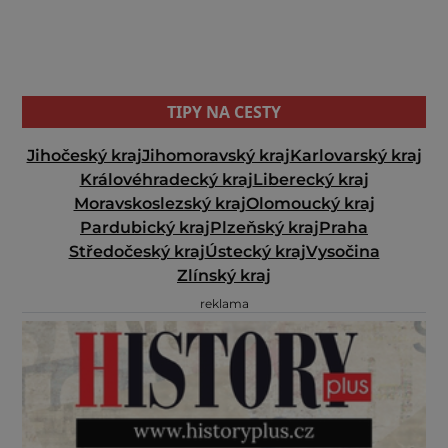
TIPY NA CESTY
Jihočeský kraj
Jihomoravský kraj
Karlovarský kraj
Královéhradecký kraj
Liberecký kraj
Moravskoslezský kraj
Olomoucký kraj
Pardubický kraj
Plzeňský kraj
Praha
Středočeský kraj
Ústecký kraj
Vysočina
Zlínský kraj
reklama