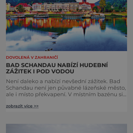
DOVOLENÁ V ZAHRANIČÍ
BAD SCHANDAU NABÍZÍ HUDEBNÍ
ZÁŽITEK I POD VODOU
Není daleko a nabízí nevšední zážitek. Bad
Schandau není jen půvabné lázeňské město,
ale i místo překvapení. V místním bazénu si
totiž můžete vychutnat koncert přímo ve
zobrazit více >>
vodě. Nádherně osvěžující místo leží jen 8
kilometrů od Hřenska a například z Prahy se
tam dostanete vlakem za pouhé dvě hodiny.
I proto je pravděpodobné, že v jeho