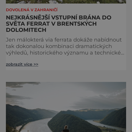
DOVOLENÁ V ZAHRANIČÍ
NEJKRÁSNĚJŠÍ VSTUPNÍ BRÁNA DO
SVĚTA FERRAT V BRENTSKÝCH
DOLOMITECH
Jen málokterá via ferrata dokáže nabídnout
tak dokonalou kombinaci dramatických
výhledů, historického významu a technické
přístupnosti jako Via Ferrata Sosat. V srdci
zobrazit více >>
Brentských Dolomit představuje vstupní
bránu do legendárního systému Via delle
Bocchette, který je mezi milovníky ferrat
považován za jednu z nejkrásnějších
vysokohorských tras na světě. Přestože
samotná ferrata nepatří mezi techn