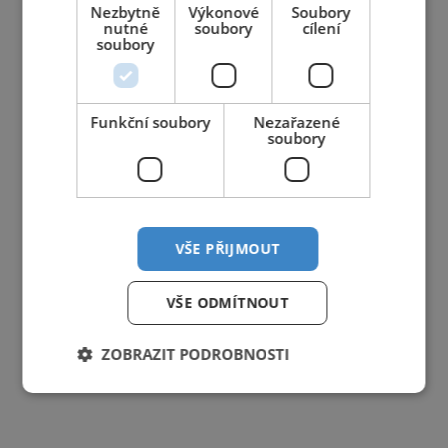
24
25
26
27
28
29
30
Nezbytně
Výkonové
Soubory
nutné
soubory
cílení
soubory
31
1
2
3
4
5
6
Funkční soubory
Nezařazené
soubory
VŠE PŘIJMOUT
VŠE ODMÍTNOUT
ZOBRAZIT PODROBNOSTI