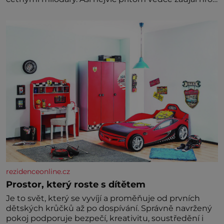
tříměsíčního chlapečka s modrou filcovou čapkou, z
níž se draly blonďaté vlásky. Fakt, že jsou těla
dávných lidí nesmírně dobře zachovalá, přičítají
odborníci zdejším klimatickým podmínkám. Sucho,
prosolené písky a extrémně
rezidenceonline.cz
Prostor, který roste s dítětem
Je to svět, který se vyvíjí a proměňuje od prvních
dětských krůčků až po dospívání. Správně navržený
pokoj podporuje bezpečí, kreativitu, soustředění i