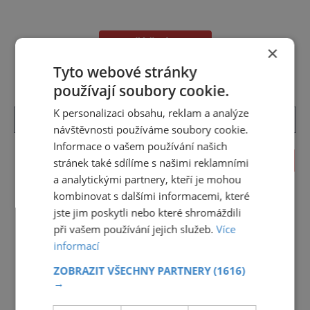
nejintenzivnějších přírodních divadel na
světě. Na jihu Serengeti se každoročně
shromažďují statisíce zvířat. Více než 1,5
DALŠÍ ČLÁNKY ›
milionu pakoňů, dop
×
Tyto webové stránky
používají soubory cookie.
K personalizaci obsahu, reklam a analýze
návštěvnosti používáme soubory cookie.
Informace o vašem používání našich
KALENDÁŘ AKCÍ
stránek také sdílíme s našimi reklamními
a analytickými partnery, kteří je mohou
<<
Srpen 2026
>>
kombinovat s dalšími informacemi, které
jste jim poskytli nebo které shromáždili
27
28
29
30
31
1
2
při vašem používání jejich služeb.
Více
3
4
5
6
7
8
9
informací
10
11
12
13
14
15
16
ZOBRAZIT VŠECHNY PARTNERY
(1616)
→
17
18
19
20
21
22
23