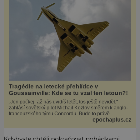
Tragédie na letecké přehlídce v
Goussainville: Kde se tu vzal ten letoun?!
„Jen počkej, až nás uvidíš letět, tos ještě neviděl,“
zahlásí sovětský pilot Michail Kozlov směrem k anglo-
francouzského týmu Concordu. Bude to právě
epochaplus.cz
konkurenční boj, co bude stát za smrtí celé 6členné
posádky Tupoleva Tu-144, zničením několika domů,
usmrcením 8 lidí na zemi (z toho 3 dětí) a 60 váž
Kdybyste chtěli pokračovat pohádkami,