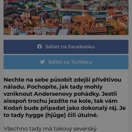
Sdílet na Facebooku
Sdílet na Twitteru
Nechte na sebe působit zdejší přívětivou
náladu. Pochopíte, jak tady mohly
vzniknout Andersenovy pohádky. Jestli
alespoň trochu jezdíte na kole, tak vám
Kodaň bude připadat jako dokonalý ráj. Je
to tady hygge (hjůge) čili útulné.
Všechno tady má takový severský