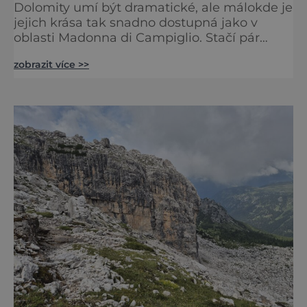
Dolomity umí být dramatické, ale málokde je
jejich krása tak snadno dostupná jako v
oblasti Madonna di Campiglio. Stačí pár
minut v lanovce a ocitnete se mezi skalními
zobrazit více >>
věžemi, horskými jezery a nekonečnými
výhledy. Přinášíme tipy na osm zážitků, kvůli
kterým stojí za to naplánovat si letní
dovolenou právě sem. Madonna di
Campiglio uhrane každé ráno, kdy první
paprsky kreslí na vrcholcích Brenty