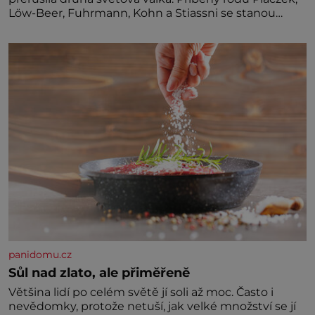
Löw-Beer, Fuhrmann, Kohn a Stiassni se stanou
jednou z hlavních dramaturgických linií festivalu
židovské kultury ŠTETL FEST 2026. Některé návraty
nejsou jednoduché. Místa, která si člověk pamatuje z
rodinných vyprávění, už dávno
panidomu.cz
Sůl nad zlato, ale přiměřeně
Většina lidí po celém světě jí soli až moc. Často i
nevědomky, protože netuší, jak velké množství se jí