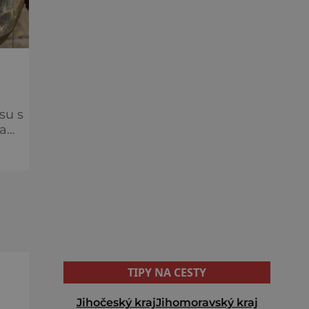
su s
na
TIPY NA CESTY
Jihočeský kraj
Jihomoravský kraj