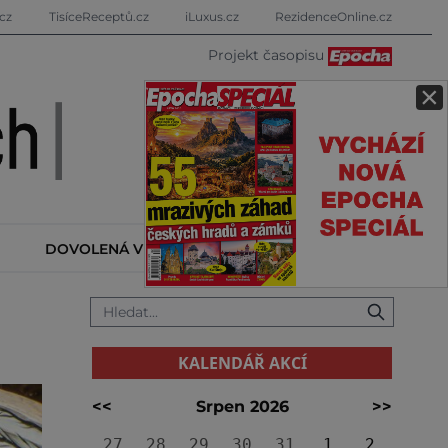
cz
TisíceReceptů.cz
iLuxus.cz
RezidenceOnline.cz
Projekt časopisu
×
DOVOLENÁ V ZAHRANIČÍ
KALENDÁŘ AKCÍ
KALENDÁŘ AKCÍ
<<
Srpen 2026
>>
27
28
29
30
31
1
2