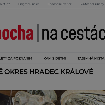
oleti.cz
EnigmaPlus.cz
EpochálníSvět.cz
SkutečnéPříběhy.
LETY ZA POZNÁNÍM
KAM S DĚTMI
TAJEMNÁ MÍSTA
TĚ
OKRES HRADEC KRÁLOVÉ