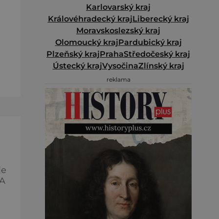
Karlovarský kraj
Královéhradecký kraj
Liberecký kraj
h
Moravskoslezský kraj
Olomoucký kraj
Pardubický kraj
e
Plzeňský kraj
Praha
Středočeský kraj
Ústecký kraj
Vysočina
Zlínský kraj
oní
reklama
je
 A