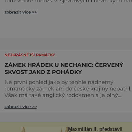
totiž veliké množství sjezdových i běžeckých trat
luxusních hotelů i příjemných penzionů,
zobrazit více >>
adrenalinových atrakcí, sportovních obchůdků,
škol i servisů a také nočních podniků, kde se
můžete vyřádit po celodenním aktivním
odpočinku. Do Krkonoš jezdí lidé z celé České
republiky hlavně na sjezdové lyže či sno
NEJKRÁSNĚJŠÍ PAMÁTKY
ZÁMEK HRÁDEK U NECHANIC: ČERVENÝ
SKVOST JAKO Z POHÁDKY
Na první pohled jako by tenhle nádherný
romantický zámek ani do české krajiny nepatřil.
Však má také anglický rodokmen a je plný
rakouských a italských starožitností. Ale na jeho
zobrazit více >>
prohlídku budeme rozhodně dlouho vzpomínat.
Každý významný šlechtický rod vždy toužil po
velkém reprezentativním sídle, a rod Harrachů
významný rozhodně byl. A tak velkostatkář a
Maxmilián II. představil