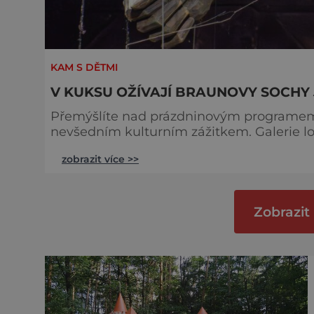
KAM S DĚTMI
V KUKSU OŽÍVAJÍ BRAUNOVY SOCHY
Přemýšlíte nad prázdninovým programem p
nevšedním kulturním zážitkem. Galerie 
stálou expozici Braunova socha loutkou. 
zobrazit více >>
sochami Matyáše Bernarda Brauna nejen z Kuksu. Výstava Braunova
představuje padesát autorských loutek ř
Zobrazit