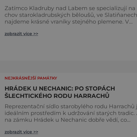
Zatímco Kladruby nad Labem se specializují na
chov starokladrubských běloušů, ve Slatiňanec
najdeme krásné vraníky stejného plemene. V
hipologickém muzeu v budově zámku se dozvít
zobrazit více >>
více o chovu těchto koní, jsou tu vystaveny
významné obrazy s koňskými motivy, sedla a
postroje, některé exponáty připomínají využití k
ve vojenství, dopravě, honech či dostizích. [caption
id="attachment_74515
NEJKRÁSNĚJŠÍ PAMÁTKY
HRÁDEK U NECHANIC: PO STOPÁCH
ŠLECHTICKÉHO RODU HARRACHŮ
Reprezentační sídlo starobylého rodu Harrachů 
ideálním prostředím k udržování starých tradic.
na zámku Hrádek u Nechanic dobře vědí, co
zajímavého pro své návštěvníky připravit. Známý
zobrazit více >>
novogotický zámek Hrádek u Nechanic byl