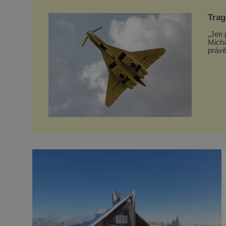
Trag
vzal
„Jen 
Micha
právě
Tupol
toho 