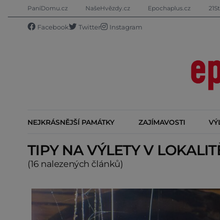
PaníDomu.cz
NašeHvězdy.cz
Epochaplus.cz
21St
Facebook
Twitter
Instagram
NEJKRÁSNĚJŠÍ PAMÁTKY
ZAJÍMAVOSTI
VÝ
TIPY NA VÝLETY V LOKALI
(16 nalezených článků)