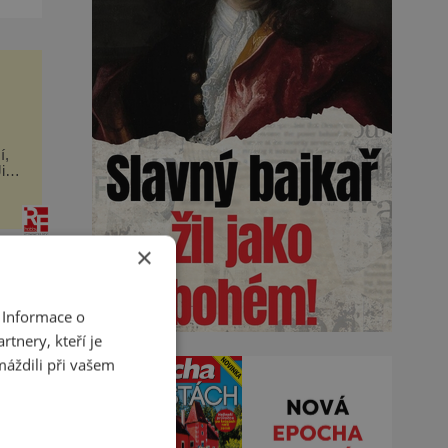
39
u,
í,
istě
×
 Informace o
tnery, kteří je
máždili při vašem
 u