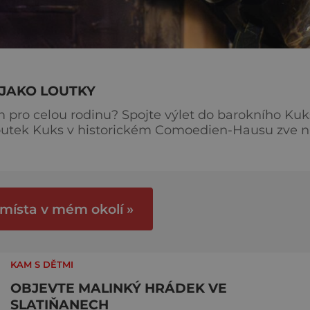
 JAKO LOUTKY
ro celou rodinu? Spojte výlet do barokního Kuk
loutek Kuks v historickém Comoedien-Hausu zve 
Jde o unikátní cyklus soch-loutek inspirovaných
 socha loutkou
ezbáře a scénog
 místa v mém okolí »
KAM S DĚTMI
OBJEVTE MALINKÝ HRÁDEK VE
SLATIŇANECH