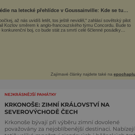
édie na letecké přehlídce v Goussainville: Kde se tu
 ten letoun?!
počkej, až nás uvidíš letět, tos ještě neviděl,“ zahlásí sovětský pilot
il Kozlov směrem k anglo-francouzského týmu Concordu. Bude to
 konkurenční boj, co bude stát za smrtí celé 6členné posádky
eva Tu-144, zničením několika domů, usmrcením 8 lidí na zemi (z
3 dětí) a 60 váž
Zajímavé články najdete také na
epochaplu
NEJKRÁSNĚJŠÍ PAMÁTKY
KRKONOŠE: ZIMNÍ KRÁLOVSTVÍ NA
SEVEROVÝCHODĚ ČECH
Krkonoše bývají při výběru zimní dovolené
považovány za nejoblíbenější destinaci. Nabízejí