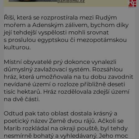
panidomu.cz
aditiva. Kaviár jsou jikr
Říši, která se rozprostírala mezi Rudým
mořem a Adenským zálivem, bychom díky
její tehdejší vyspělosti mohli srovnat
s proslulou egyptskou či mezopotámskou
kulturou.
Místní obyvatelé prý dokonce vynalezli
důmyslný zavlažovací systém. Rozsáhlou
hráz, která umožňovala na tu dobu zavodnit
nevídané území o rozloze přibližně deseti
tisíc hektarů. Hráz rozdělovala zdejší území
na dvě části.
Odtud pak tato oblast dostala krásný a
poetický název Země dvou rájů. Ačkoli se
Marib rozkládal na okraji pouště, byl tehdy
nesmírně bohatý a vyhledávaný. Jeho moc