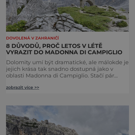
DOVOLENÁ V ZAHRANIČÍ
8 DŮVODŮ, PROČ LETOS V LÉTĚ
VYRAZIT DO MADONNA DI CAMPIGLIO
Dolomity umí být dramatické, ale málokde je
jejich krása tak snadno dostupná jako v
oblasti Madonna di Campiglio. Stačí pár
minut v lanovce a ocitnete se mezi skalními
zobrazit více >>
věžemi, horskými jezery a nekonečnými
výhledy. Přinášíme tipy na osm zážitků, kvůli
kterým stojí za to naplánovat si letní
dovolenou právě sem. Madonna di
Campiglio uhrane každé ráno, kdy první
paprsky kreslí na vrcholcích Brenty