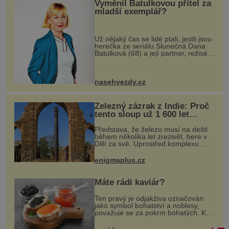
Vyměnil Batulkovou přítel za
mladší exemplář?
Už nějaký čas se lidé ptali, jestli jsou
herečka ze seriálu Slunečná Dana
Batulková (68) a její partner, režisér
Ondřej Zajíc (56), ještě vůbec spolu.
Herečka od sebe přítele od samého
začátku odháně
nasehvezdy.cz
Železný zázrak z Indie: Proč
tento sloup už 1 600 let
nezná rez?
Představa, že železo musí na dešti
během několika let zrezivět, bere v
Dillí za své. Uprostřed komplexu
Qutb stojí více než sedm metrů
vysoký železný sloup, který už
enigmaplus.cz
přibližně 1 600 let odolává počasí
Máte rádi kaviár?
Ten pravý je odjakživa označován
jako symbol bohatství a noblesy,
považuje se za pokrm bohatých. K
mání jsou levnější varianty, některé
jsou ale dobarvovány a obsahují