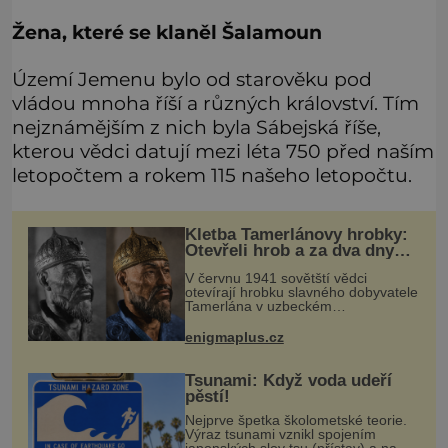
Žena, které se klaněl Šalamoun
Území Jemenu bylo od starověku pod
vládou mnoha říší a různých království. Tím
nejznámějším z nich byla Sábejská říše,
kterou vědci datují mezi léta 750 před naším
letopočtem a rokem 115 našeho letopočtu.
Kletba Tamerlánovy hrobky:
Otevřeli hrob a za dva dny
začala invaze do SSSR.
V červnu 1941 sovětští vědci
Náhoda, nebo varování?
otevírají hrobku slavného dobyvatele
Tamerlána v uzbeckém
Samarkandu. O dva dny později
nacistické Německo zahajuje operaci
enigmaplus.cz
Barbarossa a napadá Sovětský svaz.
Shoda dat je
Tsunami: Když voda udeří
pěstí!
Nejprve špetka školometské teorie.
Výraz tsunami vznikl spojením
japonských slov tsu (přístav) a nami