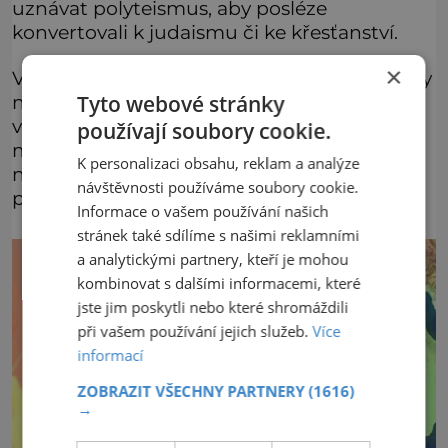
uznávat polyteismus, aby posléze
konvertovali k judaismu či ke křesťanství.
×
V roce 572 po Kristu byl chrám zničen a brzy
nadlouho zapomenut. V současné době
Tyto webové stránky
v zemi převládá islám, který do života
používají soubory cookie.
místních obyvatel přinesl rituály, jako je
K personalizaci obsahu, reklam a analýze
například modlitba pětkrát denně a také
návštěvnosti používáme soubory cookie.
postní měsíc ramadán.
Informace o vašem používání našich
stránek také sdílíme s našimi reklamními
a analytickými partnery, kteří je mohou
kombinovat s dalšími informacemi, které
jste jim poskytli nebo které shromáždili
při vašem používání jejich služeb.
Více
informací
ZOBRAZIT VŠECHNY PARTNERY
(1616)
→