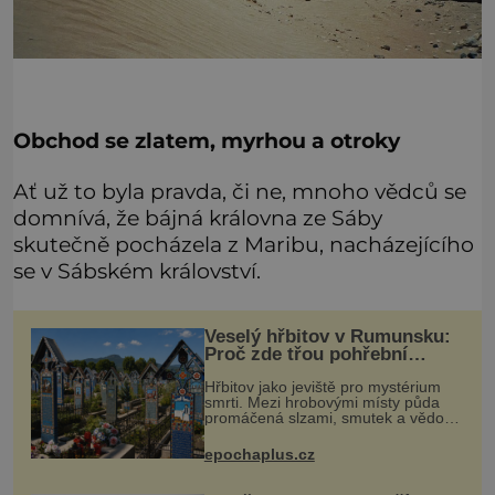
Obchod se zlatem, myrhou a otroky
Ať už to byla pravda, či ne, mnoho vědců se
domnívá, že bájná královna ze Sáby
skutečně pocházela z Maribu, nacházejícího
se v Sábském království.
Veselý hřbitov v Rumunsku:
Proč zde třou pohřební
plačky bídu s nouzí?
Hřbitov jako jeviště pro mystérium
smrti. Mezi hrobovými místy půda
promáčená slzami, smutek a vědomí
konečnosti lidské existence. Jsou ale
výjimky, kde pohřební plačky smutně
epochaplus.cz
žmoulají kapesníky nikol