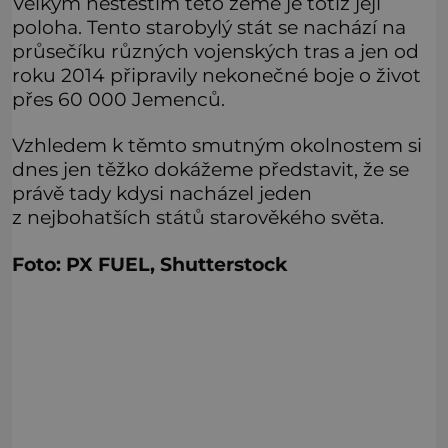
Velkým neštěstím této země je totiž její
poloha. Tento starobylý stát se nachází na
průsečíku různých vojenských tras a jen od
roku 2014 připravily nekonečné boje o život
přes 60 000 Jemenců.
Vzhledem k těmto smutným okolnostem si
dnes jen těžko dokážeme představit, že se
právě tady kdysi nacházel jeden
z nejbohatších států starověkého světa.
Foto: PX FUEL, Shutterstock