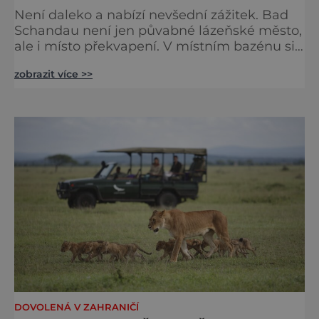
Není daleko a nabízí nevšední zážitek. Bad
Schandau není jen půvabné lázeňské město,
ale i místo překvapení. V místním bazénu si
totiž můžete vychutnat koncert přímo ve
zobrazit více >>
vodě. Nádherně osvěžující místo leží jen 8
kilometrů od Hřenska a například z Prahy se
tam dostanete vlakem za pouhé dvě hodiny.
I proto je pravděpodobné, že v jeho
bazénech
DOVOLENÁ V ZAHRANIČÍ