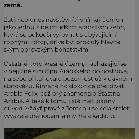
země.
Zatímco dnes návštěvníci vnímají Jemen
jako jednu z nejchudších arabských zemí,
která se pokouší vyrovnat s ubývajícími
ropnými zdroji, dříve byl proslulý hlavně
svým obrovským bohatstvím.
Ostatně, toto krásné území, nacházející se
v nejjižnějším cípu Arabského poloostrova,
na sebe přitahovalo pozornost už v dávném
starověku. Římané ho dokonce přezdívali
Arabia Felix, což prý znamenalo Šťastná
Arábie. A také k tomu jistě měli pádný
důvod. Vždyť právě z Jemenu se celá staletí
vyvážela drahocenná myrha a kadidlo.