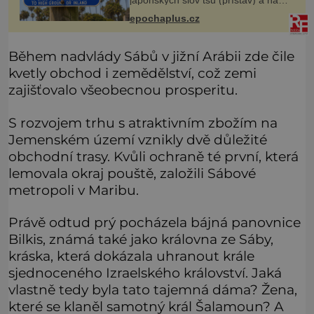
(vlna). Jedná se o dlouhou vlnu,
epochaplus.cz
která je na volném moři takřka
nepostřehnutelná. Ačkoli je vlnová
Během nadvlády Sábů v jižní Arábii zde čile
kvetly obchod i zemědělství, což zemi
zajišťovalo všeobecnou prosperitu.
S rozvojem trhu s atraktivním zbožím na
Jemenském území vznikly dvě důležité
obchodní trasy. Kvůli ochraně té první, která
lemovala okraj pouště, založili Sábové
metropoli v Maribu.
Právě odtud prý pocházela bájná panovnice
Bilkis, známá také jako královna ze Sáby,
kráska, která dokázala uhranout krále
sjednoceného Izraelského království. Jaká
vlastně tedy byla tato tajemná dáma? Žena,
které se klaněl samotný král Šalamoun? A