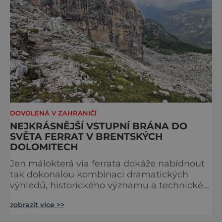
DOVOLENÁ V ZAHRANIČÍ
NEJKRÁSNĚJŠÍ VSTUPNÍ BRÁNA DO
SVĚTA FERRAT V BRENTSKÝCH
DOLOMITECH
Jen málokterá via ferrata dokáže nabídnout
tak dokonalou kombinaci dramatických
výhledů, historického významu a technické
přístupnosti jako Via Ferrata Sosat. V srdci
zobrazit více >>
Brentských Dolomit představuje vstupní
bránu do legendárního systému Via delle