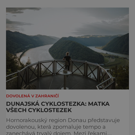
Bocchette, který je mezi milovníky ferrat
považován za jednu z nejkrásnějších
vysokohorských tras na světě. Přestože
samotná ferrata nepatří mezi techn
DOVOLENÁ V ZAHRANIČÍ
DUNAJSKÁ CYKLOSTEZKA: MATKA
VŠECH CYKLOSTEZEK
Hornorakouský region Donau představuje
dovolenou, která zpomaluje tempo a
zanechává trvalý dojem. Mezi řekami,