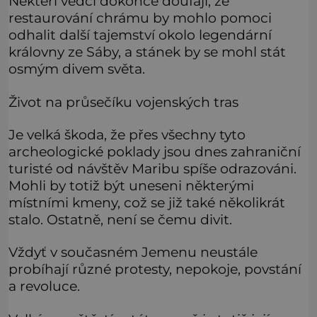
Někteří vědci dokonce doufají, že
restaurování chrámu by mohlo pomoci
odhalit další tajemství okolo legendární
královny ze Sáby, a stánek by se mohl stát
osmým divem světa.
Život na průsečíku vojenských tras
Je velká škoda, že přes všechny tyto
archeologické poklady jsou dnes zahraniční
turisté od návštěv Maribu spíše odrazováni.
Mohli by totiž být uneseni některými
místními kmeny, což se již také několikrát
stalo. Ostatně, není se čemu divit.
Vždyť v současném Jemenu neustále
probíhají různé protesty, nepokoje, povstání
a revoluce.