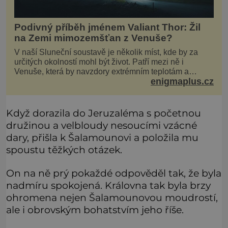
Podivný příběh jménem Valiant Thor: Žil
na Zemi mimozemšťan z Venuše?
V naší Sluneční soustavě je několik míst, kde by za
určitých okolností mohl být život. Patří mezi ně i
Venuše, která by navzdory extrémním teplotám a
enigmaplus.cz
smrtícímu složení atmosféry teoreticky mohla ukrývat
životní formy. Potvrzovat to má i podivný příběh muže
jménem Valiant Thor. Opravdu šlo o mimozem
Když dorazila do Jeruzaléma s početnou
družinou a velbloudy nesoucími vzácné
dary, přišla k Šalamounovi a položila mu
spoustu těžkých otázek.
On na ně prý pokaždé odpověděl tak, že byla
nadmíru spokojená. Královna tak byla brzy
ohromena nejen Šalamounovou moudrostí,
ale i obrovským bohatstvím jeho říše.