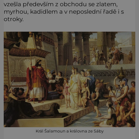
vzešla především z obchodu se zlatem,
myrhou, kadidlem a v neposlední řadě i s
otroky.
Král Šalamoun a královna ze Sáby