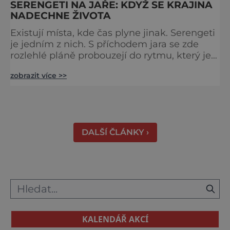
SERENGETI NA JAŘE: KDYŽ SE KRAJINA
NADECHNE ŽIVOTA
Existují místa, kde čas plyne jinak. Serengeti
je jedním z nich. S příchodem jara se zde
rozlehlé pláně probouzejí do rytmu, který je
starší než lidstvo samo. Vzduch je těžký,
zobrazit více >>
tráva svěží a horizont nekonečný. A právě v
těchto týdnech se odehrává jedno z
nejintenzivnějších přírodních divadel na
světě. Na jihu Serengeti se každoročně
shromažďují statisíce zvířat. Více než 1,5
DALŠÍ ČLÁNKY ›
milionu pakoňů, dop
KALENDÁŘ AKCÍ