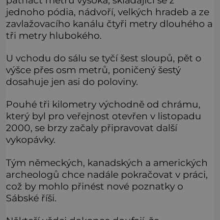
jednoho pódia, nádvoří, velkých hradeb a ze
zavlažovacího kanálu čtyři metry dlouhého a
tři metry hlubokého.
U vchodu do sálu se tyčí šest sloupů, pět o
výšce přes osm metrů, poničený šestý
dosahuje jen asi do poloviny.
Pouhé tři kilometry východně od chrámu,
který byl pro veřejnost otevřen v listopadu
2000, se brzy začaly připravovat další
vykopávky.
Tým německých, kanadských a amerických
archeologů chce nadále pokračovat v práci,
což by mohlo přinést nové poznatky o
Sábské říši.