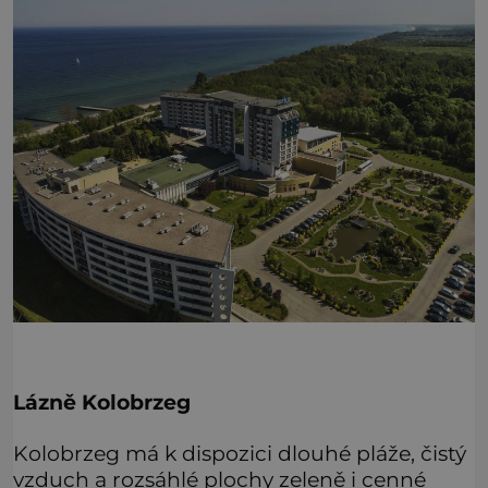
Lázně Kolobrzeg
Kolobrzeg má k dispozici dlouhé pláže, čistý
vzduch a rozsáhlé plochy zeleně i cenné