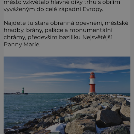
město vzkvétalo hlavně díky trhu s obilím
vyváženým do celé západní Evropy.
Najdete tu stará obranná opevnění, městské
hradby, brány, paláce a monumentální
chrámy, především baziliku Nejsvětější
Panny Marie.