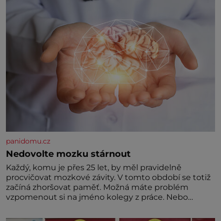
panidomu.cz
Nedovolte mozku stárnout
Každý, komu je přes 25 let, by měl pravidelně
procvičovat mozkové závity. V tomto období se totiž
začíná zhoršovat paměť. Možná máte problém
vzpomenout si na jméno kolegy z práce. Nebo
marně v paměti lovíte název knížky, kterou jste
nedávno přečetli. Je to opravdu tak, s věkem jako