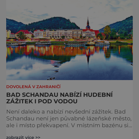
cyklistických výletech podél řek, pěších
túrách s dalekými výhledy, rodinnýc
DOVOLENÁ V ZAHRANIČÍ
BAD SCHANDAU NABÍZÍ HUDEBNÍ
ZÁŽITEK I POD VODOU
Není daleko a nabízí nevšední zážitek. Bad
Schandau není jen půvabné lázeňské město,
ale i místo překvapení. V místním bazénu si
totiž můžete vychutnat koncert přímo ve
zobrazit více >>
vodě. Nádherně osvěžující místo leží jen 8