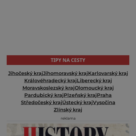
TIPY NA CESTY
Jihočeský kraj
Jihomoravský kraj
Karlovarský kraj
Královéhradecký kraj
Liberecký kraj
Moravskoslezský kraj
Olomoucký kraj
Pardubický kraj
Plzeňský kraj
Praha
Středočeský kraj
Ústecký kraj
Vysočina
Zlínský kraj
reklama