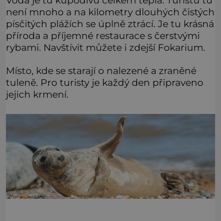
Voda je tu kupodivu celkem teplá. Turistů tu
není mnoho a na kilometry dlouhých čistých
písčitých plážích se úplně ztrácí. Je tu krásná
příroda a příjemné restaurace s čerstvými
rybami. Navštívit můžete i zdejší Fokarium.
Místo, kde se starají o nalezené a zraněné
tuleně. Pro turisty je každý den připraveno
jejich krmení.