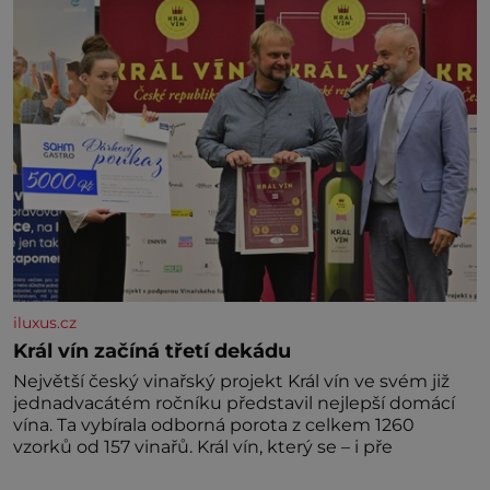
kdyby se paměť rozhodla stávkovat. Cvičte
iluxus.cz
Král vín začíná třetí dekádu
Největší český vinařský projekt Král vín ve svém již
jednadvacátém ročníku představil nejlepší domácí
vína. Ta vybírala odborná porota z celkem 1260
vzorků od 157 vinařů. Král vín, který se – i pře