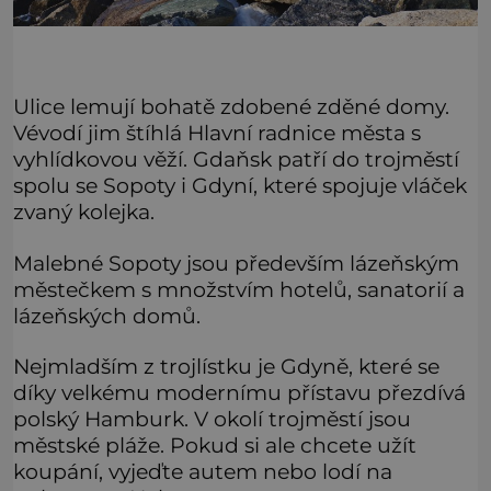
Ulice lemují bohatě zdobené zděné domy.
Vévodí jim štíhlá Hlavní radnice města s
vyhlídkovou věží. Gdaňsk patří do trojměstí
spolu se Sopoty i Gdyní, které spojuje vláček
zvaný kolejka.
Malebné Sopoty jsou především lázeňským
městečkem s množstvím hotelů, sanatorií a
lázeňských domů.
Nejmladším z trojlístku je Gdyně, které se
díky velkému modernímu přístavu přezdívá
polský Hamburk. V okolí trojměstí jsou
městské pláže. Pokud si ale chcete užít
koupání, vyjeďte autem nebo lodí na