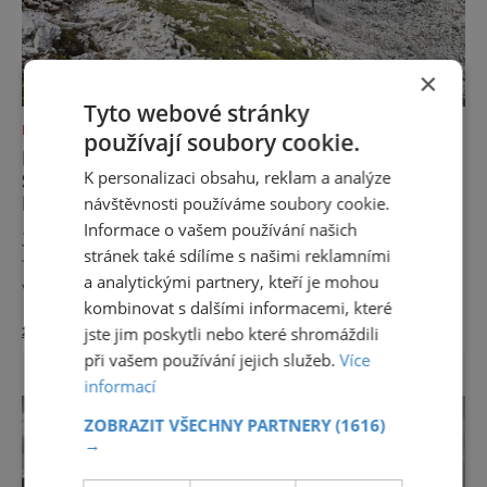
×
Tyto webové stránky
DOVOLENÁ V ZAHRANIČÍ
používají soubory cookie.
NEJKRÁSNĚJŠÍ VSTUPNÍ BRÁNA DO
K personalizaci obsahu, reklam a analýze
SVĚTA FERRAT V BRENTSKÝCH
DOLOMITECH
návštěvnosti používáme soubory cookie.
Informace o vašem používání našich
Jen málokterá via ferrata dokáže nabídnout
stránek také sdílíme s našimi reklamními
tak dokonalou kombinaci dramatických
a analytickými partnery, kteří je mohou
výhledů, historického významu a technické
kombinovat s dalšími informacemi, které
přístupnosti jako Via Ferrata Sosat. V srdci
zobrazit více >>
jste jim poskytli nebo které shromáždili
Brentských Dolomit představuje vstupní
bránu do legendárního systému Via delle
při vašem používání jejich služeb.
Více
Bocchette, který je mezi milovníky ferrat
informací
považován za jednu z nejkrásnějších
ZOBRAZIT VŠECHNY PARTNERY
(1616)
vysokohorských tras na světě. Přestože
→
samotná ferrata nepatří mezi techn