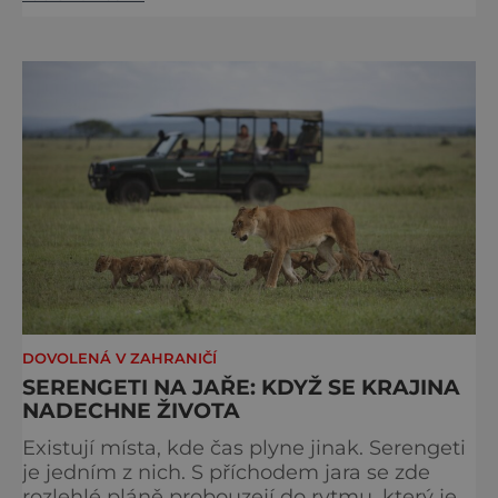
kilometrů od Hřenska a například z Prahy se
tam dostanete vlakem za pouhé dvě hodiny.
I proto je pravděpodobné, že v jeho
bazénech
DOVOLENÁ V ZAHRANIČÍ
SERENGETI NA JAŘE: KDYŽ SE KRAJINA
NADECHNE ŽIVOTA
Existují místa, kde čas plyne jinak. Serengeti
je jedním z nich. S příchodem jara se zde
rozlehlé pláně probouzejí do rytmu, který je