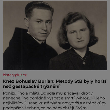
historyplus.cz
Kněz Bohuslav Burian: Metody StB byly horší
než gestapácké trýznění
Ponižují ho a mlátí. Do jídla mu přidávají drogy,
nenechají ho pořádně vyspat a smrtí vyhrožují i jeho
nejbližším. Burian kruté týrání nevydrží a estébákům
podepíše všechno, co po něm chtějí. Svým