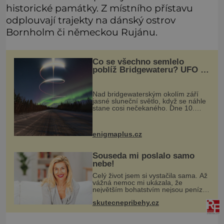
historické památky. Z místního přístavu
odplouvají trajekty na dánský ostrov
Bornholm či německou Rujánu.
Co se všechno semlelo
poblíž Bridgewateru? UFO na
obloze, monstra v bažinách!
Nad bridgewaterským okolím září
jasné sluneční světlo, když se náhle
stane cosi nečekaného. Dne 10.
května roku 1760 v deset hodin
dopoledne zde dojde k vůbec
prvnímu historicky doloženému
enigmaplus.cz
přeletu UFO
Souseda mi poslalo samo
nebe!
Celý život jsem si vystačila sama. Až
vážná nemoc mi ukázala, že
největším bohatstvím nejsou peníze
ani vlastní byt, ale člověk, který je
skutecnepribehy.cz
ochotný podat pomocnou ruku.
Vždycky jsem byla spíš samotářka.