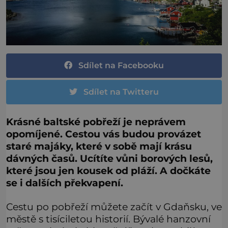
Sdílet na Facebooku
Sdílet na Twitteru
Krásné baltské pobřeží je neprávem
opomíjené. Cestou vás budou provázet
staré majáky, které v sobě mají krásu
dávných časů. Ucítíte vůni borových lesů,
které jsou jen kousek od pláží. A dočkáte
se i dalších překvapení.
Cestu po pobřeží můžete začít v Gdaňsku, ve
městě s tisíciletou historií. Bývalé hanzovní