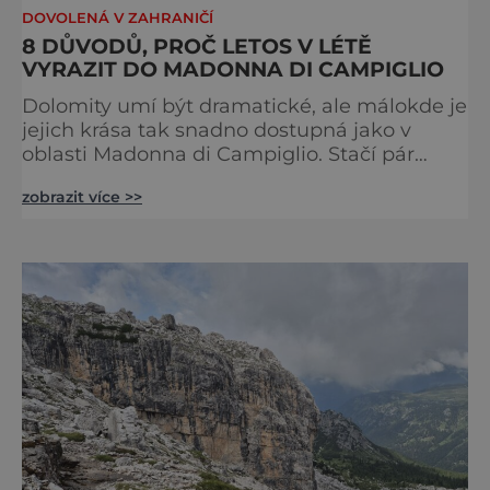
DOVOLENÁ V ZAHRANIČÍ
8 DŮVODŮ, PROČ LETOS V LÉTĚ
VYRAZIT DO MADONNA DI CAMPIGLIO
Dolomity umí být dramatické, ale málokde je
jejich krása tak snadno dostupná jako v
oblasti Madonna di Campiglio. Stačí pár
minut v lanovce a ocitnete se mezi skalními
zobrazit více >>
věžemi, horskými jezery a nekonečnými
výhledy. Přinášíme tipy na osm zážitků, kvůli
kterým stojí za to naplánovat si letní
dovolenou právě sem. Madonna di
Campiglio uhrane každé ráno, kdy první
paprsky kreslí na vrcholcích Brenty