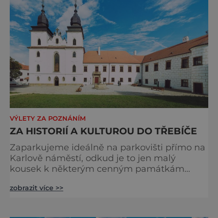
VÝLETY ZA POZNÁNÍM
ZA HISTORIÍ A KULTUROU DO TŘEBÍČE
Zaparkujeme ideálně na parkovišti přímo na
Karlově náměstí, odkud je to jen malý
kousek k některým cenným památkám
zapsaným na Seznam světového kulturního
zobrazit více >>
a přírodního dědictví UNESCO. Provede nás
po nich naučná stezka Po stopách opatů a
rabínů, která nám poodhalí něco ze života