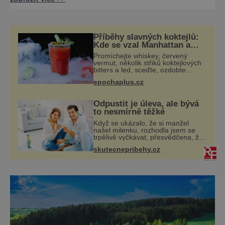
gotické i barokní prvky, a především díky své
židovské čtvrti, která je jednou z nejlépe
dochovaných v Evropě, byla Třebíč zapsána
na seznam světového dědictví UNESCO.
Příběhy slavných koktejlů:
Město, které spojuje stopy dávné minulosti s
Kde se vzal Manhattan a
Bloody Mary?
živým současným děním
Promíchejte whiskey, červený
vermut, několik střiků koktejlových
bitters a led, sceďte, ozdobte
koktejlovou třešinkou a tadá…
epochaplus.cz
Manhattan je tu! A pokud to má být
skutečně on, dejte si pozor, ať
místo
Odpustit je úleva, ale bývá
to nesmírně těžké
Když se ukázalo, že si manžel
našel milenku, rozhodla jsem se
trpělivě vyčkávat, přesvědčena, že
se dříve či později vrátí k rodině.
skutecnepribehy.cz
Možná je to jedna z nejtěžších věcí
na světě. Ale každý, kdo s tím