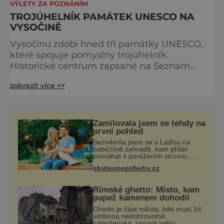
VÝLETY ZA POZNÁNÍM
TROJÚHELNÍK PAMÁTEK UNESCO NA
VYSOČINĚ
Vysočinu zdobí hned tři památky UNESCO,
které spojuje pomyslný trojúhelník.
Historické centrum zapsané na Seznam
světového kulturního dědictví najdete v Telči,
zobrazit více >>
poutní kostel sv. Jana Nepomuckého na
Zelené hoře ve Žďáru nad Sázavou, kde
probíhá rozsáhlá rekonstrukce a židovskou
čtvrt, židovský hřbitov i baziliku svatého
Zamilovala jsem se tehdy na
Prokopa a zámek v Třebíči. Vysočina je
první pohled
krajem s nejvyšší koncentrací těchto
Seznámila jsem se s Láďou na
babiččině zahradě, kam přišel
pomáhat s porážením stromu.
Babička mě před ním ale
skutecnepribehy.cz
varovala… Babička se mě často
ptávala, kdy se už konečně vdám.
Dost mě to deptalo,
Římské ghetto: Místo, kam
papež kamenem dohodil
Ghetto je část města, kde musí žít,
většinou nedobrovolně,
náboženská, rasová nebo