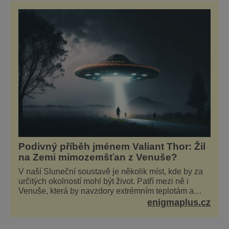
mnoho řemeslníků, ale docela velkou část
z nich tvořili koželuhové. Poptávka po jejich
produktech stále ro
Podivný příběh jménem Valiant Thor: Žil
na Zemi mimozemšťan z Venuše?
V naší Sluneční soustavě je několik míst, kde by za
určitých okolností mohl být život. Patří mezi ně i
Venuše, která by navzdory extrémním teplotám a
smrtícímu složení atmosféry teoreticky mohla ukrývat
enigmaplus.cz
životní formy. Potvrzovat to má i podivný příběh muže
jménem Valiant Thor. Opravdu šlo o mimozem