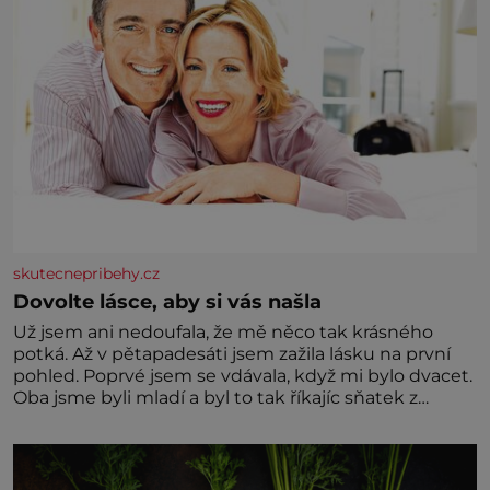
skutecnepribehy.cz
Dovolte lásce, aby si vás našla
Už jsem ani nedoufala, že mě něco tak krásného
potká. Až v pětapadesáti jsem zažila lásku na první
pohled. Poprvé jsem se vdávala, když mi bylo dvacet.
Oba jsme byli mladí a byl to tak říkajíc sňatek z
rozumu. Rodiče nás dali dohromady, Toník byl dobře
zaopatřený mladý muž. Manželství nám oběma moc
nesvědčilo, brzy jsme zjistili, že