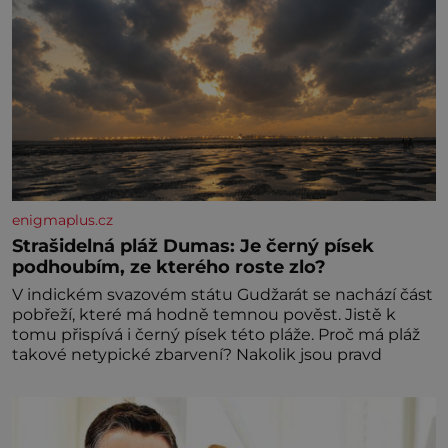
enigmaplus.cz
Strašidelná pláž Dumas: Je černý písek
podhoubím, ze kterého roste zlo?
V indickém svazovém státu Gudžarát se nachází část
pobřeží, které má hodně temnou pověst. Jistě k
tomu přispívá i černý písek této pláže. Proč má pláž
takové netypické zbarvení? Nakolik jsou pravd