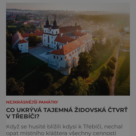
NEJKRÁSNĚJŠÍ PAMÁTKY
CO UKRÝVÁ TAJEMNÁ ŽIDOVSKÁ ČTVRŤ
V TŘEBÍČI?
Když se husité blížili kdysi k Třebíči, nechal
opat místního kláštera všechny cennosti