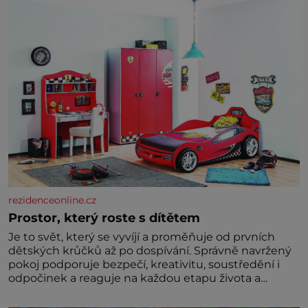
nedokážeme představit. Její příběh je
rezidenceonline.cz
Prostor, který roste s dítětem
Je to svět, který se vyvíjí a proměňuje od prvních
dětských krůčků až po dospívání. Správně navržený
pokoj podporuje bezpečí, kreativitu, soustředění i
odpočinek a reaguje na každou etapu života a
specifické potřeby dítěte. Pro nejmenší je klíčová
jednoduchost, měkkost a bezpečí, proto by pokoj