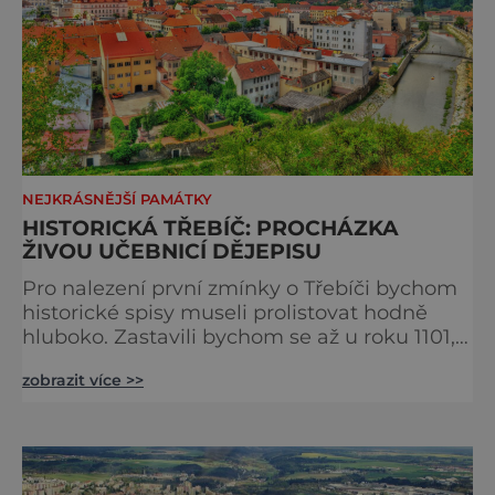
NEJKRÁSNĚJŠÍ PAMÁTKY
HISTORICKÁ TŘEBÍČ: PROCHÁZKA
ŽIVOU UČEBNICÍ DĚJEPISU
Pro nalezení první zmínky o Třebíči bychom
historické spisy museli prolistovat hodně
hluboko. Zastavili bychom se až u roku 1101,
kdy moravská knížata Oldřich a Litold na
zobrazit více >>
tomto místě založila benediktinský klášter. A
ta historie je tu vidět na každém kroku. Hned
od založení kláštera přibývaly stavby,
například bazilika svatého Prokopa, a v roce
1335 konečně přišlo panovnické povolení