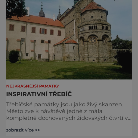
NEJKRÁSNĚJŠÍ PAMÁTKY
INSPIRATIVNÍ TŘEBÍČ
Třebíčské památky jsou jako živý skanzen.
Město zve k návštěvě jedné z mála
kompletně dochovaných židovských čtvrtí v
Evropě a jediné židovské památky UNESCO
zobrazit více >>
mimo území Izraele. Spolu s čtvrtí byl na