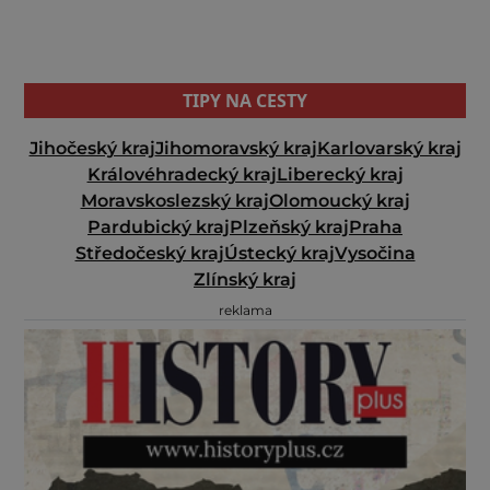
TIPY NA CESTY
Jihočeský kraj
Jihomoravský kraj
Karlovarský kraj
Královéhradecký kraj
Liberecký kraj
Moravskoslezský kraj
Olomoucký kraj
Pardubický kraj
Plzeňský kraj
Praha
Středočeský kraj
Ústecký kraj
Vysočina
Zlínský kraj
reklama