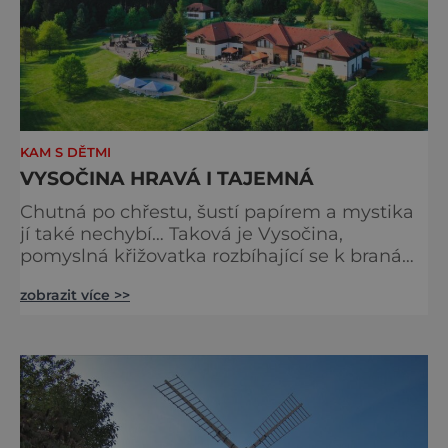
KAM S DĚTMI
VYSOČINA HRAVÁ I TAJEMNÁ
Chutná po chřestu, šustí papírem a mystika
jí také nechybí… Taková je Vysočina,
pomyslná křižovatka rozbíhající se k branám
Čech nebo Moravy. Má všechno, co by měla
zobrazit více >>
správná dovolenková destinace mít.
Například ideální podmínky pro turistiku
nebo adrenalin. Papírová krása Třebíčsko, to
není jen architektura, ale také betlémy, z
nichž nejstarší se pojí s polovinou 19. století a
jménem Pavla Papír