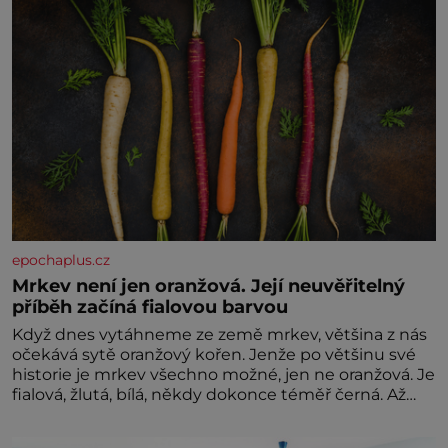
epochaplus.cz
Mrkev není jen oranžová. Její neuvěřitelný
příběh začíná fialovou barvou
Když dnes vytáhneme ze země mrkev, většina z nás
očekává sytě oranžový kořen. Jenže po většinu své
historie je mrkev všechno možné, jen ne oranžová. Je
fialová, žlutá, bílá, někdy dokonce téměř černá. Až
díky stovkám let pečlivého šlechtění se z ní stává
zelenina, bez které si českou zahradu ani