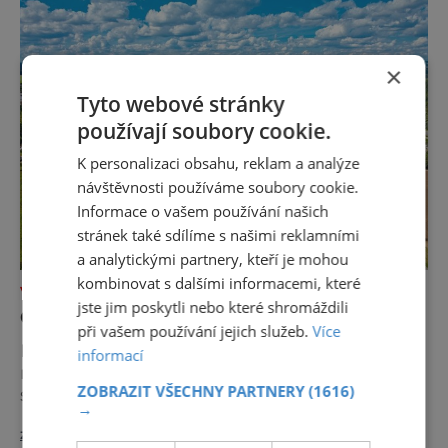
obou náboženských komunit a seznámí nás
s nejzajímavějšími místy a jejich historií.
Brožuru k ní lze dostat v každém
×
Tyto webové stránky
používají soubory cookie.
K personalizaci obsahu, reklam a analýze
návštěvnosti používáme soubory cookie.
Informace o vašem používání našich
stránek také sdílíme s našimi reklamními
a analytickými partnery, kteří je mohou
kombinovat s dalšími informacemi, které
VÝLETY ZA POZNÁNÍM
jste jim poskytli nebo které shromáždili
OBJEVUJEME KRÁSY VYSOČINY
při vašem používání jejich služeb.
Více
Podzimní počasí láká na výlety po krásách
informací
naší vlasti. Vysočina je místem, které má
ZOBRAZIT VŠECHNY PARTNERY
(1616)
svým návštěvníkům rozhodně co nabídnout.
→
Dojedete sem odkudkoli vlakem, autobusem
zobrazit více >>
nebo vlastním vozem. A kam se vydat?