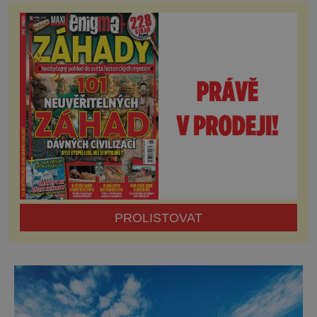
seznam UNESCO zapsán také židovský
hřbitov, který se s jedenácti tisíci hroby řadí k
největším židovským pohřebištím v zemi.
Další částí třebíčské památky UNESCO je
bazilika sv. Prokopa, která vy
PROLISTOVAT