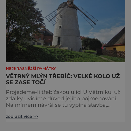
NEJKRÁSNĚJŠÍ PAMÁTKY
VĚTRNÝ MLÝN TŘEBÍČ: VELKÉ KOLO UŽ
SE ZASE TOČÍ
Projedeme-li třebíčskou ulicí U Větrníku, už
zdálky uvidíme důvod jejího pojmenování.
Na mírném návrší se tu vypíná stavba,
kterou bychom očekávali spíš v Holandsku,
zobrazit více >>
domovině větrných mlýnů. Ale tenhle větrný
mlýn je místní a má dlouhou historii. Na
počátku 19. století bychom v Třebíči našli