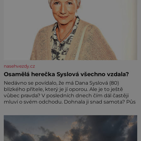
nasehvezdy.cz
Osamělá herečka Syslová všechno vzdala?
Nedávno se povídalo, že má Dana Syslová (80)
blízkého přítele, který je jí oporou. Ale je to ještě
vůbec pravda? V posledních dnech čím dál častěji
mluví o svém odchodu. Dohnala ji snad samota? Půs