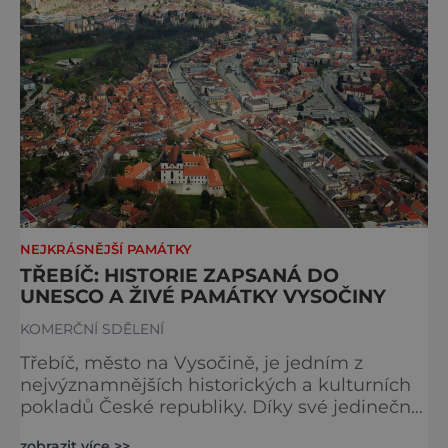
opevnit sídl
NEJKRÁSNĚJŠÍ PAMÁTKY
TŘEBÍČ: HISTORIE ZAPSANÁ DO
UNESCO A ŽIVÉ PAMÁTKY VYSOČINY
KOMERČNÍ SDĚLENÍ
Třebíč, město na Vysočině, je jedním z
nejvýznamnějších historických a kulturních
pokladů České republiky. Díky své jedinečné
architektuře, která spojuje románské,
zobrazit více >>