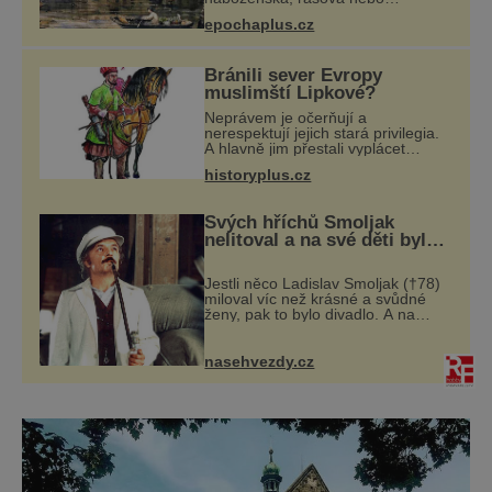
národnostní menšina obyvatel.
epochaplus.cz
Bohaté historické zkušenosti mají s
takovým životem Židé. Už od
středověku jsou totiž
Bránili sever Evropy
muslimští Lipkové?
Neprávem je očerňují a
nerespektují jejich stará privilegia.
A hlavně jim přestali vyplácet
dohodnutý žold! Lipkové proti
historyplus.cz
těmto „podrazům“ hlasitě
protestují, jenže spravedlnosti
nedosáhnou. Proto se
Svých hříchů Smoljak
nelitoval a na své děti byl
velmi pyšný
Jestli něco Ladislav Smoljak (†78)
miloval víc než krásné a svůdné
ženy, pak to bylo divadlo. A na
divadelních prknech stál ještě pár
dní před tím, než odešel do
uměleckého nebe. Kdysi někdo z
nasehvezdy.cz
přátel