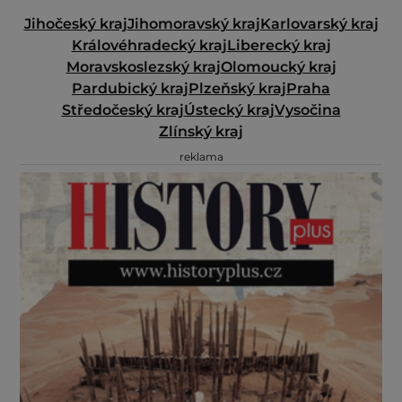
Jihočeský kraj
Jihomoravský kraj
Karlovarský kraj
Královéhradecký kraj
Liberecký kraj
Moravskoslezský kraj
Olomoucký kraj
Pardubický kraj
Plzeňský kraj
Praha
Středočeský kraj
Ústecký kraj
Vysočina
Zlínský kraj
reklama