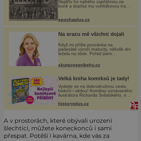
Nejdřív ho nahého zapřáhnou za
koně a dopřejí mu vyhlídkovou trasu
kolem Londýna. Když ho pak věší,
myslí si, že útrapy skončily. Těsně
předtím, než ztratí věd
epochaplus.cz
Na srazu mě všichni dojali
Když mi přišla pozvánka na
padesáté výročí maturity, několik dní
ležela na stole. Pořád jsem
přemýšlela, jestli tam vůbec chci jít.
Se spolužáky jsme se moc
skutecnepribehy.cz
nescházeli. Nebyl čas a hlavně nikdo
nechtě
Velká kniha komiksů je tady!
Vydejte se na dobrodružnou cestu
historií i vědou! Komiksy uznávaného
ilustrátora Richarda Svitalského, na
kterých vyrostla celá generace
historyplus.cz
čtenářů, se vracejí v jediné velké
knize. Čekají vás dobrodruž
A v prostorách, které obývali urození
šlechtici, můžete koneckonců i sami
přespat. Potěší i kavárna, kde vás za