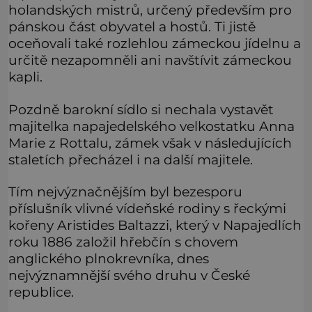
holandských mistrů, určený především pro
pánskou část obyvatel a hostů. Ti jistě
oceňovali také rozlehlou zámeckou jídelnu a
určitě nezapomněli ani navštívit zámeckou
kapli.
Pozdně barokní sídlo si nechala vystavět
majitelka napajedelského velkostatku Anna
Marie z Rottalu, zámek však v následujících
staletích přecházel i na další majitele.
Tím nejvýznačnějším byl bezesporu
příslušník vlivné vídeňské rodiny s řeckými
kořeny Aristides Baltazzi, který v Napajedlích
roku 1886 založil hřebčín s chovem
anglického plnokrevníka, dnes
nejvýznamnější svého druhu v České
republice.