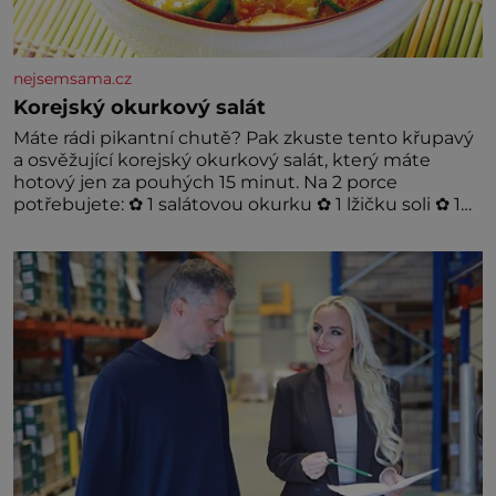
nejsemsama.cz
Korejský okurkový salát
Máte rádi pikantní chutě? Pak zkuste tento křupavý
a osvěžující korejský okurkový salát, který máte
hotový jen za pouhých 15 minut. Na 2 porce
potřebujete: ✿ 1 salátovou okurku ✿ 1 lžičku soli ✿ 1
stroužek česneku ✿ 1 lžíci sójové omáčky ✿ 1 lžíci
rýžového octa ✿ 1 lžičku sezamového oleje ✿ 1 lžičku
chilli ✿ 1 lžičku cukru ✿ 1 jarní cibulku ✿ 1 lžíci
sezamových semínek