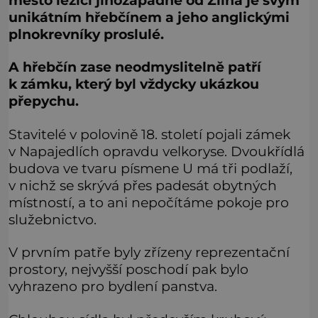
město ležící jihozápadně od Zlína je svým
unikátním hřebčínem a jeho anglickými
plnokrevníky proslulé.
A hřebčín zase neodmyslitelně patří
k zámku, který byl vždycky ukázkou
přepychu.
Stavitelé v polovině 18. století pojali zámek
v Napajedlích opravdu velkoryse. Dvoukřídlá
budova ve tvaru písmene U má tři podlaží,
v nichž se skrývá přes padesát obytných
místností, a to ani nepočítáme pokoje pro
služebnictvo.
V prvním patře byly zřízeny reprezentační
prostory, nejvyšší poschodí pak bylo
vyhrazeno pro bydlení panstva.