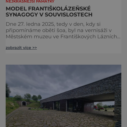
NEJKRÁSNĚJŠÍ PAMÁTKY
MODEL FRANTIŠKOLÁZEŇSKÉ
SYNAGOGY V SOUVISLOSTECH
Dne 27. ledna 2025, tedy v den, kdy si
připomínáme oběti šoa, byl na vernisáži v
Městském muzeu ve Františkových Lázních
představen model synagogy, která byla
zobrazit více >>
nacisty zničena v roce 1938. Do lázeňského
města se tak více než symbolicky vrátil
židovský svatostánek. Autorem modelu je
Bohuslav Karban z Aše. Připomeňme si nyní
některé události spojené s touto významnou
stavbou. [gallery ids="917