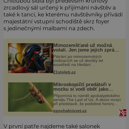
Chloubou sídla byl především kruhový
zrcadlový sál určený k přijímání návštěv a
také k tanci, ke kterému návštěvníky přivádí
majestátní vstupní schodiště skrz foyer
s jedinečnými malbami na zdech.
Mimozemšťané už možná
volali. Jen jsme jejich zprávu
nedokázali rozpoznat
Pátrání po mimozemských
civilizacích se už desítky let
soustředí na hledání
úzkopásmových rádiových signálů,
21stoleti.cz
které by příroda sama vytvořila jen
stěží. Nová studie však naznačuje,
že právě tato strate
Mikroskopičtí predátoři v
mozku si vodí oběť jako
loutku
Připomíná to námět apokalyptického
seriálu The Last of Us. A skoro mrazí
při představě, že podobné horory
probíhají v přírodě běžně – s tím
epochalnisvet.cz
rozdílem, že nejde pouze o infekce
parazitickou houbou a že
V první patře najdeme také salonek