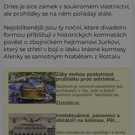
Dnes je sice zámek v soukromém vlastnictví,
ale prohlídky se na něm pořádají stále.
Nejoblíbenější jsou ty noční, které divadelní
formou přibližují v historických komnatách
pověst o zbojnickém hejtmanovi Jurkovi,
který se střetl v boji o lásku krásné komtesy
Alenky se samotným hrabětem z Rottalu.
Žáby mohou poskytnout
protilátku proti smrtelné
otravě měkkýši
Saxitoxin je nervově paralytický jed,
pocházející z řas, sinic a jiných
vodních organismů. Nacházet se
však může i v lidmi konzumovaných
21stoleti.cz
mlžích, jako jsou ústřice nebo slávky.
K příznakům otravy patří
Intelektuálové, panovníci a
diktátoři na kolenou. Pět
posledních okamžiků před
popravou
Jeho troufalost mu spočítají i s úroky.