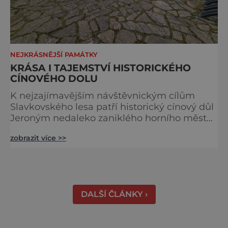
NEJKRÁSNĚJŠÍ PAMÁTKY
KRÁSA I TAJEMSTVÍ HISTORICKÉHO
CÍNOVÉHO DOLU
K nejzajímavějším návštěvnickým cílům
Slavkovského lesa patří historický cínový důl
Jeroným nedaleko zaniklého horního města
Čistá. Dolovat se v něm začalo už ve
zobrazit více >>
středověku. Národní kulturní památka je
dnes přístupná veřejnosti a hojně
vyhledávaná turisty, kteří si zde mohou učinit
poměrně konkrétní představu o namáhavé
práci tehdejších horníků. [gallery
DALŠÍ ČLÁNKY ›
ids="91631,91630,91632,91633,91634,91635,9