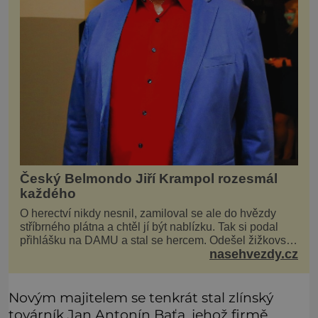
Český Belmondo Jiří Krampol rozesmál
každého
O herectví nikdy nesnil, zamiloval se ale do hvězdy
stříbrného plátna a chtěl jí být nablízku. Tak si podal
přihlášku na DAMU a stal se hercem. Odešel žižkovský
nasehvezdy.cz
matador, který všude rozdával humor, i když jemu
samotnému do smíchu zrovna nebylo. Do poslední
chvíle bojoval hlavně svým optimismem a vti
Novým majitelem se tenkrát stal zlínský
továrník Jan Antonín Baťa, jehož firmě