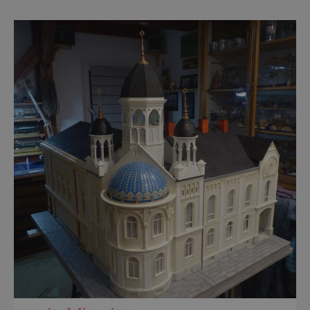
Ne že by tu nebyla. Ale mnoho lidí si jí
nevšimne, ani se jí kolonáda vlastně neříká.
Je to pro