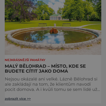
NEJKRÁSNĚJŠÍ PAMÁTKY
MALÝ BĚLOHRAD – MÍSTO, KDE SE
BUDETE CÍTIT JAKO DOMA
Nejsou okázalé ani velké. Lázně Bělohrad si
ale zakládají na tom, že klientům navodí
pocit domova. A i kvůli tomu se sem lidé už
zhruba 130 let rádi vracejí. Nejsou tu obří
zobrazit více >>
lázeňské koncerty ani velkolepé akce.
Dokonce tu nenajdete ani pravou kolonádu.