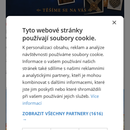
×
NEJKRÁSNĚJŠÍ PAMÁTKY
Tyto webové stránky
NOC KOSTELŮ 2026 V HUSOVĚ SBORU V
používají soubory cookie.
CHEBU
K personalizaci obsahu, reklam a analýze
Odhalte tajemství chebské Schlaraffie V
pátek 29. května 2026 se v rámci celostátní
návštěvnosti používáme soubory cookie.
akce Noc kostelů otevřou veřejnosti i místa,
Informace o vašem používání našich
která běžně zůstávají skrytá. Jedním z
stránek také sdílíme s našimi reklamními
zobrazit více >>
nejzajímavějších bude bezesporu Husův
a analytickými partnery, kteří je mohou
sbor Církve československé husitské v
kombinovat s dalšími informacemi, které
Chebu (Vrbenského 14), který letos nabídne
jste jim poskytli nebo které shromáždili
večer plný historie, hudby, tajemství i
při vašem používání jejich služeb.
Více
dobrodružství pro malé i velké návštěvníky.
informací
Málokdo ví, že dnešní kos
ZOBRAZIT VŠECHNY PARTNERY
(1616)
→