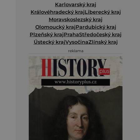
Karlovarský kraj
Královéhradecký kraj
Liberecký kraj
Moravskoslezský kraj
Olomoucký kraj
Pardubický kraj
Plzeňský kraj
Praha
Středočeský kraj
Ústecký kraj
Vysočina
Zlínský kraj
reklama