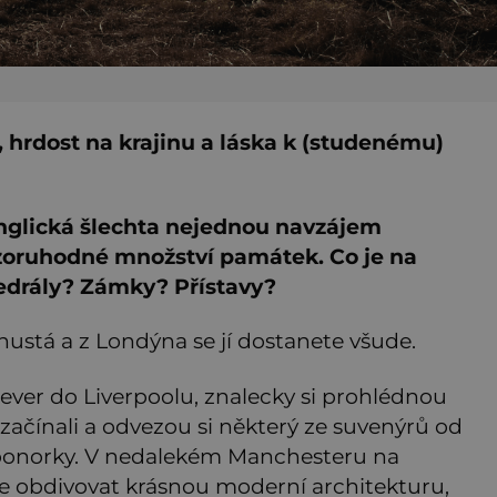
i, hrdost na krajinu a láska k (studenému)
 anglická šlechta nejednou navzájem
pozoruhodné množství památek.
Co je na
edrály? Zámky? Přístavy?
e hustá a z Londýna se jí dostanete všude.
 sever do Liverpoolu, znalecky si prohlédnou
začínali a odvezou si některý ze suvenýrů od
é ponorky. V nedalekém Manchesteru na
lze obdivovat krásnou moderní architekturu,