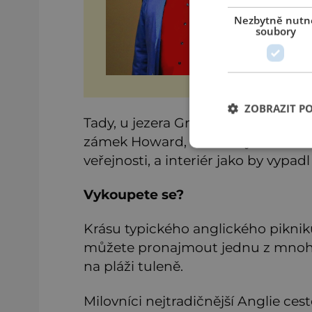
Nezbytně nutn
soubory
ZOBRAZIT P
Tady, u jezera Great Lake, najdete j
zámek Howard, umístěný v nádher
veřejnosti, a interiér jako by vypadl
Vykoupete se?
Krásu typického anglického pikniku
můžete pronajmout jednu z mnoha s
na pláži tuleně.
Milovníci nejtradičnější Anglie ces