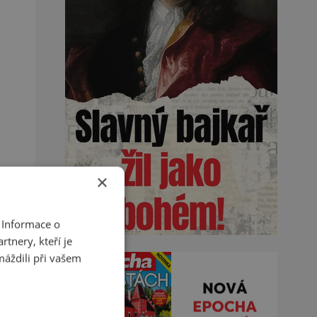
×
 Informace o
tnery, kteří je
máždili při vašem