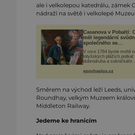
ale i velkolepou katedrálu, zámek C
nádraží na světě i velkolepé Muze
Casanova v Pobaltí: 
měl legendární svůdn
společného se
svobodnými zednáři?
V roce 1764 byste mohli n
lotyšských plážích potkat
dobrodruha a sukničkáře
Giacoma Casanovu. Jeho
cesta k Baltskému moři v
epochaplus.cz
nebyla turistickým výletem
ryze pracovní cestou se
zištnými úmysly.
Směrem na východ leží Leeds, univ
Roundhay, velkým Muzeem královský
Middleton Railway.
Jedeme ke hranicím