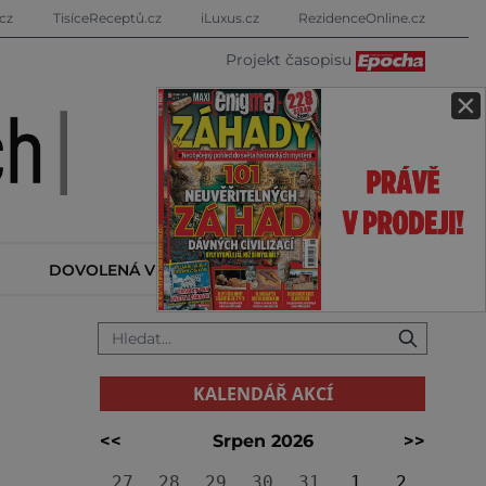
cz
TisíceReceptů.cz
iLuxus.cz
RezidenceOnline.cz
Projekt časopisu
×
DOVOLENÁ V ZAHRANIČÍ
KALENDÁŘ AKCÍ
KALENDÁŘ AKCÍ
<<
Srpen 2026
>>
27
28
29
30
31
1
2