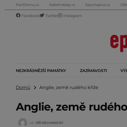
PaníDomu.cz
NašeHvězdy.cz
Epochaplus.cz
21St
Facebook
Twitter
Instagram
NEJKRÁSNĚJŠÍ PAMÁTKY
ZAJÍMAVOSTI
VÝ
Domů
Anglie, země rudého kříže
Anglie, země rudého
od
JIŘÍ NECHANICKÝ