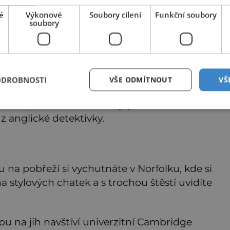
é
Výkonové
Soubory cílení
Funkční soubory
soubory
Zajímavé články najdete také na
nasehvezdy.cz
ODROBNOSTI
VŠE ODMÍTNOUT
VŠ
edno z nejtypičtějších šlechtických sídel,
ném parku. Ač soukromý, je otevřen
 z anglické detektivky.
 na pobřeží si vychutnáte v Norfolku, kde si
tylových chatek a s trochou štěstí uvidíte
tou na jih navštíví univerzitní Cambridge