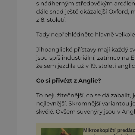
s nádherným středověkým areálem
dále snad ještě okázalejší Oxford, m
z 8. století.
Tady nepřehlédněte hlavně velkole
Jihoanglické přístavy mají každý s
jsou spíš industriální, zatímco na
že sem jezdila už v 19. století ang
Co si přivézt z Anglie?
To nejužitečnější, co se dá zabalit,
nejlevnější. Skromnější variantou j
skvělé. Ovšem suvenýry jsou v Angl
Mikroskopičtí predáto