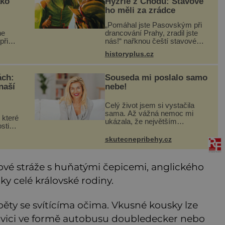
ako
Hýzrle z Chodů: Stavové
ho měli za zrádce
„Pomáhal jste Pasovským při
he
drancování Prahy, zradil jste
při
nás!“ nařknou čeští stavové
rory
hlavního zbrojmistra zemské
historyplus.cz
– s
hotovosti. Jindřich se však
uze o
zastrašit nenechá. Zachová
ou a
chladnou hlavu a trestu unikne.
ách:
Souseda mi poslalo samo
naší
nebe!
Celý život jsem si vystačila
sama. Až vážná nemoc mi
 které
ukázala, že největším
sti
bohatstvím nejsou peníze ani
e? V
vlastní byt, ale člověk, který je
skutecnepribehy.cz
ochotný podat pomocnou ruku.
 vám
Vždycky jsem byla spíš
můž
samotářka.
cové stráže s huňatými čepicemi, anglického
urky celé královské rodiny.
žběty se svítícíma očima. Vkusné kousky lze
onvici ve formě autobusu doubledecker nebo