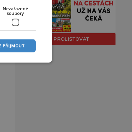
Nezařazené
soubory
PROLISTOVAT
E PŘIJMOUT