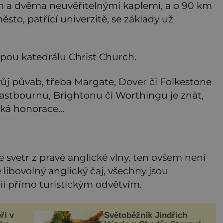
 a dvěma neuvěřitelnými kaplemi, a o 90 km
ěsto, patřící univerzitě, se základy už
pou katedrálu Christ Church.
vůj půvab, třeba Margate, Dover či Folkestone
 Eastbournu, Brightonu či Worthingu je znát,
lická honorace…
 je svetr z pravé anglické vlny, ten ovšem není
e libovolný anglický čaj, všechny jsou
ii přímo turistickým odvětvím.
ři v
Světoběžník Jindřich