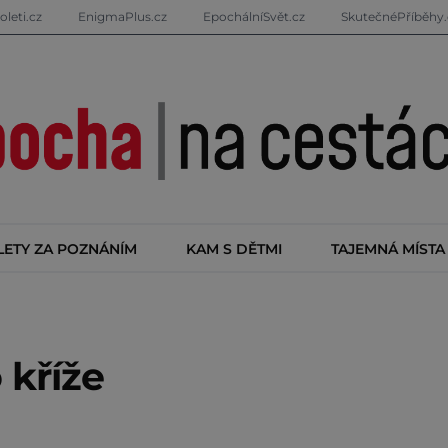
oleti.cz
EnigmaPlus.cz
EpochálníSvět.cz
SkutečnéPříběhy.
LETY ZA POZNÁNÍM
KAM S DĚTMI
TAJEMNÁ MÍSTA
 kříže