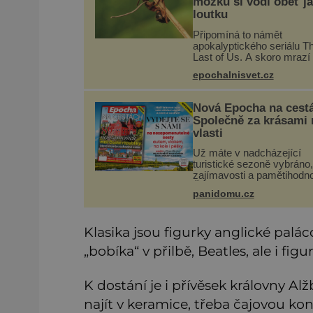
mozku si vodí oběť j
loutku
Připomíná to námět
apokalyptického seriálu T
Last of Us. A skoro mrazí 
představě, že podobné ho
epochalnisvet.cz
probíhají v přírodě běžně 
tím rozdílem, že nejde po
infekce parazitickou houb
Nová Epocha na cest
že
Společně za krásami 
vlasti
Už máte v nadcházející
turistické sezoně vybráno,
zajímavosti a pamětihodno
České republiky navštívít
panidomu.cz
prodeji je právě nové číslo
Epochy na cestách, které
při rozhodování určitě po
Klasika jsou figurky anglické palá
„bobíka“ v přilbě, Beatles, ale i fig
K dostání je i přívěsek královny Al
najít v keramice, třeba čajovou k