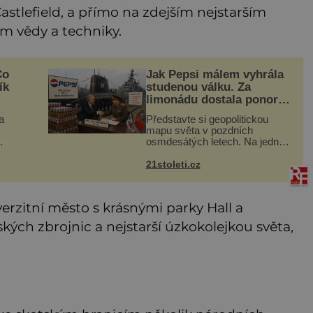
astlefield, a přímo na zdejším nejstarším
um vědy a techniky.
Co
Jak Pepsi málem vyhrála
ík
studenou válku. Za
limonádu dostala ponorky
i křižník
a
Představte si geopolitickou
mapu světa v pozdních
osmdesátých letech. Na jedné
straně Washington, na druhé
šak
Moskva. Mezi nimi jaderný
21stoleti.cz
, ale
arzenál schopný zničit planetu
padesátkrát dokola, železná
opona a
erzitní město s krásnými parky Hall a
ch zbrojnic a nejstarší úzkokolejkou světa,