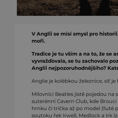
V Anglii se mísí smysl pro histori
moři.
Tradice je tu vším a na to, že se
vyvražďovala, se tu zachovalo 
Anglii nejpozoruhodnějšího? Kat
Anglie je kolébkou železnice, síť j
Milovníci Beatles jistě pojedou na
suterénní Cavern Club, kde Brouci 
hrnku či trička až po model žlut
soutoku řek Irwell, Medlock a Irk 