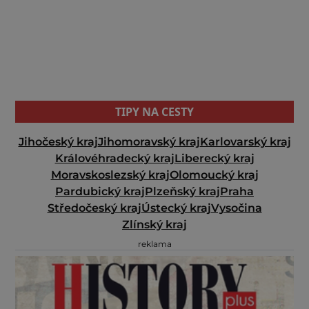
TIPY NA CESTY
Jihočeský kraj
Jihomoravský kraj
Karlovarský kraj
Královéhradecký kraj
Liberecký kraj
Moravskoslezský kraj
Olomoucký kraj
Pardubický kraj
Plzeňský kraj
Praha
Středočeský kraj
Ústecký kraj
Vysočina
Zlínský kraj
reklama