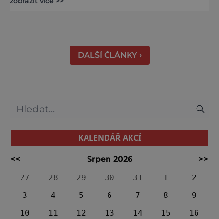
zobrazit více >>
středověku. Národní kulturní památka je
dnes přístupná veřejnosti a hojně
vyhledávaná turisty, kteří si zde mohou učinit
poměrně konkrétní představu o namáhavé
práci tehdejších horníků. [gallery
DALŠÍ ČLÁNKY ›
ids="91631,91630,91632,91633,91634,91635,9
KALENDÁŘ AKCÍ
<<
Srpen 2026
>>
27
28
29
30
31
1
2
3
4
5
6
7
8
9
10
11
12
13
14
15
16