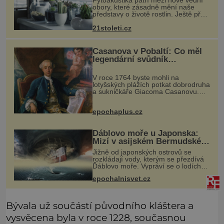
Fytoakustika patří mezi nové vědní
obory, které zásadně mění naše
představy o životě rostlin. Ještě před
několika desetiletími byly rostliny
21stoleti.cz
považovány za tiché a pasivní
organismy, které pouze reaguj
Casanova v Pobaltí: Co měl
legendární svůdník
společného se svobodnými
zednáři?
V roce 1764 byste mohli na
lotyšských plážích potkat dobrodruha
a sukničkáře Giacoma Casanovu.
Jeho cesta k Baltskému moři však
nebyla turistickým výletem, ale ryze
epochaplus.cz
pracovní cestou se zištnými úmysly.
Ďáblovo moře u Japonska:
Mizí v asijském Bermudském
trojúhelníku lodě ve spárech
Jižně od japonských ostrovů se
neznámé síly?
rozkládají vody, kterým se přezdívá
Ďáblovo moře. Vypráví se o lodích
mizejících beze stopy, podivných
epochalnisvet.cz
světlech, zrádných proudech i
mořských dracích, kteří měli tyto ko
Bývala už součástí původního kláštera a
vysvěcena byla v roce 1228, současnou