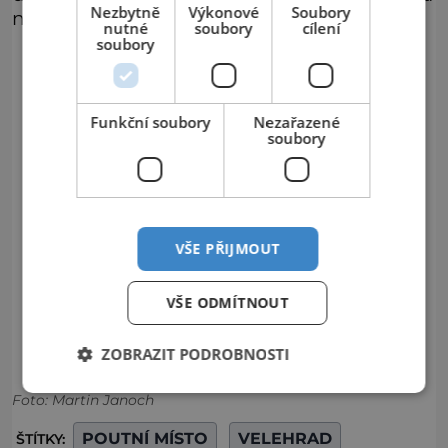
Nezbytně
Výkonové
Soubory
nádvoří před bazilikou.
nutné
soubory
cílení
soubory
Funkční soubory
Nezařazené
soubory
VŠE PŘIJMOUT
VŠE ODMÍTNOUT
ZOBRAZIT PODROBNOSTI
Foto: Martin Janoch
POUTNÍ MÍSTO
VELEHRAD
ŠTÍTKY: