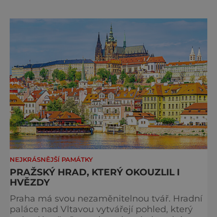
sbor Církve československé husitské v
Chebu (Vrbenského 14), který letos nabídne
večer plný historie, hudby, tajemství i
dobrodružství pro malé i velké návštěvníky.
Málokdo ví, že dnešní kos
NEJKRÁSNĚJŠÍ PAMÁTKY
PRAŽSKÝ HRAD, KTERÝ OKOUZLIL I
HVĚZDY
Praha má svou nezaměnitelnou tvář. Hradní
paláce nad Vltavou vytvářejí pohled, který