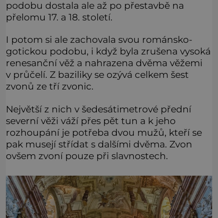
podobu dostala ale až po přestavbě na
přelomu 17. a 18. století.
I potom si ale zachovala svou románsko-
gotickou podobu, i když byla zrušena vysoká
renesanční věž a nahrazena dvěma věžemi
v průčelí. Z baziliky se ozývá celkem šest
zvonů ze tří zvonic.
Největší z nich v šedesátimetrové přední
severní věži váží přes pět tun a k jeho
rozhoupání je potřeba dvou mužů, kteří se
pak musejí střídat s dalšími dvěma. Zvon
ovšem zvoní pouze při slavnostech.