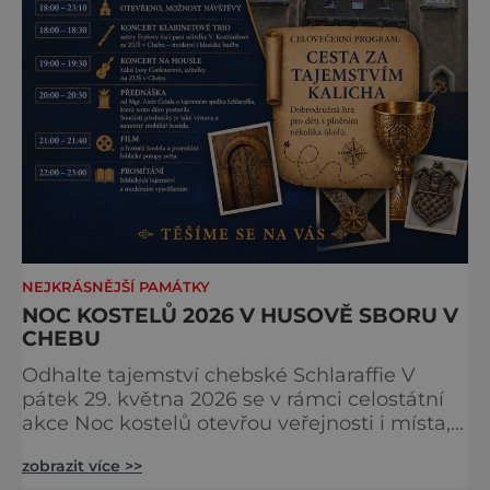
NEJKRÁSNĚJŠÍ PAMÁTKY
NOC KOSTELŮ 2026 V HUSOVĚ SBORU V
CHEBU
Odhalte tajemství chebské Schlaraffie V
pátek 29. května 2026 se v rámci celostátní
akce Noc kostelů otevřou veřejnosti i místa,
která běžně zůstávají skrytá. Jedním z
zobrazit více >>
nejzajímavějších bude bezesporu Husův