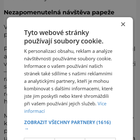
Nezapomenutelná návštěva papeže
×
Velehrad samozřejmě nemohl uniknout
Tyto webové stránky
pozornosti nejvyšších církevních kruhů.
používají soubory cookie.
Papež Pius XI. v roce 1927 udělil chrámu titul
K personalizaci obsahu, reklam a analýze
a výsady baziliky minor, Jan Pavel II. pak
návštěvnosti používáme soubory cookie.
v roce 1985 věnoval zdejší bazilice Zlatou růži
Informace o vašem používání našich
– posvěcenou dekoraci ve tvaru růžové
stránek také sdílíme s našimi reklamními
ratolesti z pozlaceného stříbra a
a analytickými partnery, kteří je mohou
s drahokamy, kterou Svatý otec uděluje od
kombinovat s dalšími informacemi, které
roku 1096. Je to pocta, které se dostalo jen
jste jim poskytli nebo které shromáždili
hrstce křesťanských chrámů světa.
při vašem používání jejich služeb.
Více
informací
Mnozí věřící dodnes vzpomínají na rok 1990,
ZOBRAZIT VŠECHNY PARTNERY
(1616)
kdy byl Velehrad při tradiční pouti poctěn
→
přítomností papeže Jana Pavla II. Tuto
událost připomíná obrovský kříž vztyčený na