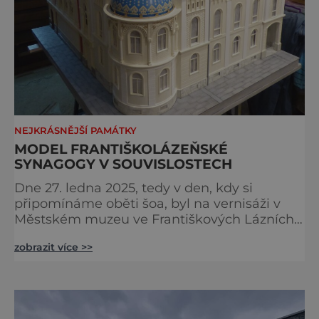
NEJKRÁSNĚJŠÍ PAMÁTKY
MODEL FRANTIŠKOLÁZEŇSKÉ
SYNAGOGY V SOUVISLOSTECH
Dne 27. ledna 2025, tedy v den, kdy si
připomínáme oběti šoa, byl na vernisáži v
Městském muzeu ve Františkových Lázních
představen model synagogy, která byla
zobrazit více >>
nacisty zničena v roce 1938. Do lázeňského
města se tak více než symbolicky vrátil
židovský svatostánek. Autorem modelu je
Bohuslav Karban z Aše. Připomeňme si nyní
některé události spojené s touto významnou