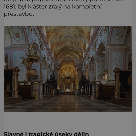
1681, byl klášter zralý na kompletní
přestavbu.
Slavné i tragické úseky dějin