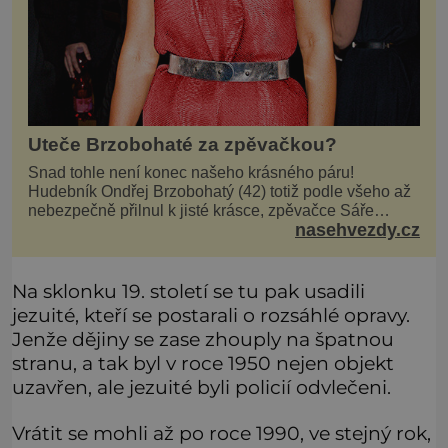
Uteče Brzobohaté za zpěvačkou?
Snad tohle není konec našeho krásného páru!
Hudebník Ondřej Brzobohatý (42) totiž podle všeho až
nebezpečně přilnul k jisté krásce, zpěvačce Sáře
nasehvezdy.cz
Milfajtové (33), která jednou byla hostem v pořadu
Inkognito, kde Ondřej účinkuje. Ondřej Brzobohatý (42).
Hned po natáčení prý za ní přišel s nabídkou, ž
Na sklonku 19. století se tu pak usadili
jezuité, kteří se postarali o rozsáhlé opravy.
Jenže dějiny se zase zhouply na špatnou
stranu, a tak byl v roce 1950 nejen objekt
uzavřen, ale jezuité byli policií odvlečeni.
Vrátit se mohli až po roce 1990, ve stejný rok,