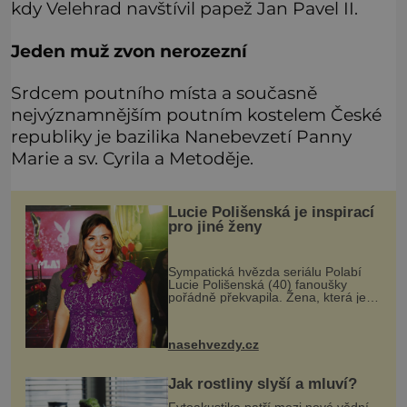
kdy Velehrad navštívil papež Jan Pavel II.
Jeden muž zvon nerozezní
Srdcem poutního místa a současně
nejvýznamnějším poutním kostelem České
republiky je bazilika Nanebevzetí Panny
Marie a sv. Cyrila a Metoděje.
Lucie Polišenská je inspirací
pro jiné ženy
Sympatická hvězda seriálu Polabí
Lucie Polišenská (40) fanoušky
pořádně překvapila. Žena, která je
známa svou přirozeností a na
okázalou módu si příliš nepotrpí, se
vůbec poprvé postavila před objekti
nasehvezdy.cz
Jak rostliny slyší a mluví?