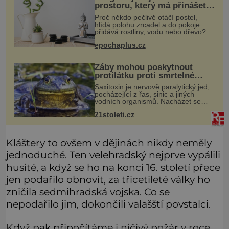
prostoru, který má přinášet
štěstí
Proč někdo pečlivě otáčí postel,
hlídá polohu zrcadel a do pokoje
přidává rostliny, vodu nebo dřevo?
Feng šuej tvrdí, že domov není jen
epochaplus.cz
soubor zdí a nábytku. Je to prostor,
kterým proudí energie čchi
Žáby mohou poskytnout
protilátku proti smrtelné
otravě měkkýši
Saxitoxin je nervově paralytický jed,
pocházející z řas, sinic a jiných
vodních organismů. Nacházet se
však může i v lidmi konzumovaných
21stoleti.cz
mlžích, jako jsou ústřice nebo slávky.
K příznakům otravy patří
Kláštery to ovšem v dějinách nikdy neměly
jednoduché. Ten velehradský nejprve vypálili
husité, a když se ho na konci 16. století přece
jen podařilo obnovit, za třicetileté války ho
zničila sedmihradská vojska. Co se
nepodařilo jim, dokončili valašští povstalci.
Když pak připočítáme i ničivý požár v roce