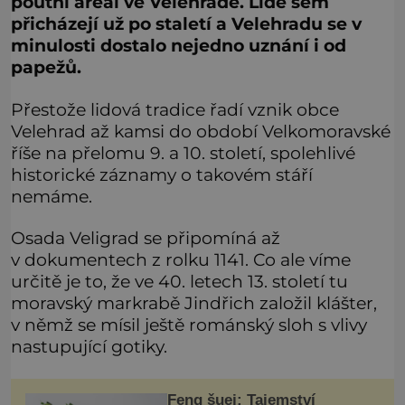
poutní areál ve Velehradě. Lidé sem
přicházejí už po staletí a Velehradu se v
minulosti dostalo nejedno uznání i od
papežů.
Přestože lidová tradice řadí vznik obce
Velehrad až kamsi do období Velkomoravské
říše na přelomu 9. a 10. století, spolehlivé
historické záznamy o takovém stáří
nemáme.
Osada Veligrad se připomíná až
v dokumentech z rolku 1141. Co ale víme
určitě je to, že ve 40. letech 13. století tu
moravský markrabě Jindřich založil klášter,
v němž se mísil ještě románský sloh s vlivy
nastupující gotiky.
Feng šuej: Tajemství