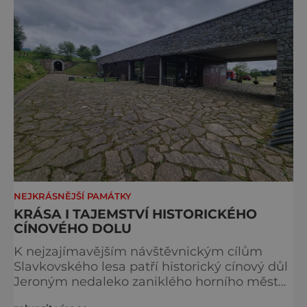
stavbou. [gallery ids="917
NEJKRÁSNĚJŠÍ PAMÁTKY
KRÁSA I TAJEMSTVÍ HISTORICKÉHO
CÍNOVÉHO DOLU
K nejzajímavějším návštěvnickým cílům
Slavkovského lesa patří historický cínový důl
Jeroným nedaleko zaniklého horního města
Čistá. Dolovat se v něm začalo už ve