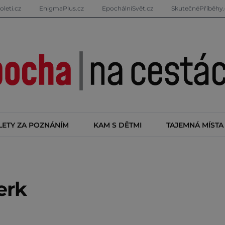
oleti.cz
EnigmaPlus.cz
EpochálníSvět.cz
SkutečnéPříběhy.
LETY ZA POZNÁNÍM
KAM S DĚTMI
TAJEMNÁ MÍSTA
erk