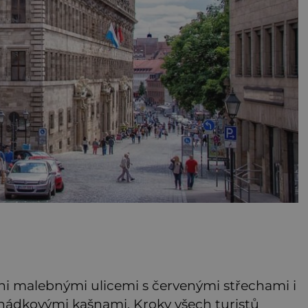
ni malebnými ulicemi s červenými střechami i
hádkovými kašnami. Kroky všech turistů