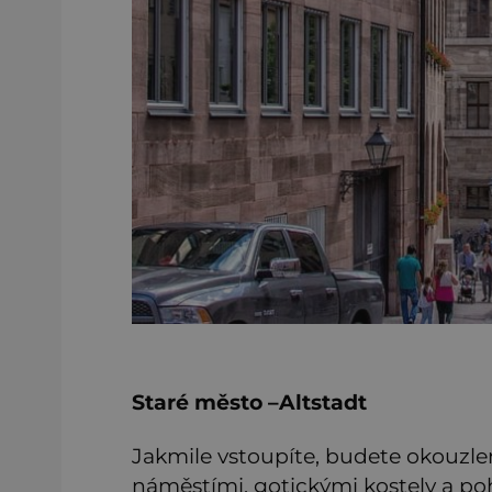
Staré město –Altstadt
Jakmile vstoupíte, budete okouzle
náměstími, gotickými kostely a po