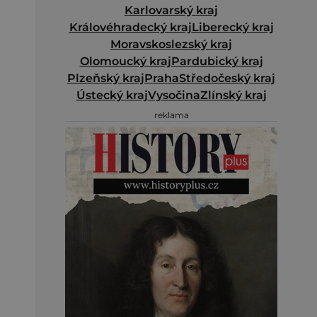
Karlovarský kraj
Královéhradecký kraj
Liberecký kraj
Moravskoslezský kraj
Olomoucký kraj
Pardubický kraj
Plzeňský kraj
Praha
Středočeský kraj
Ústecký kraj
Vysočina
Zlínský kraj
reklama