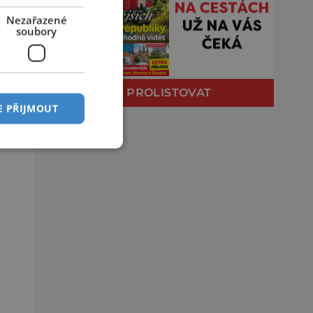
Nezařazené
soubory
PROLISTOVAT
E PŘIJMOUT