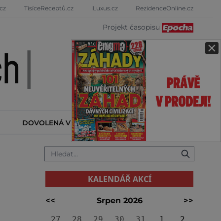
cz
TisíceReceptů.cz
iLuxus.cz
RezidenceOnline.cz
Projekt časopisu
×
DOVOLENÁ V ZAHRANIČÍ
KALENDÁŘ AKCÍ
KALENDÁŘ AKCÍ
<<
Srpen 2026
>>
27
28
29
30
31
1
2