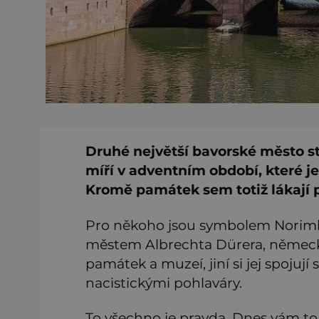
Druhé největší bavorské město st
míří v adventním období, které je
Kromě památek sem totiž lákají p
Pro někoho jsou symbolem Norimber
městem Albrechta Dürera, německ
památek a muzeí, jiní si jej spoju
nacistickými pohlaváry.
To všechno je pravda. Dnes vám to a