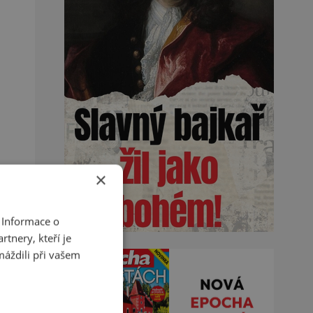
×
 Informace o
tnery, kteří je
máždili při vašem