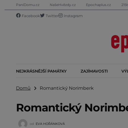
PaníDomu.cz
NašeHvězdy.cz
Epochaplus.cz
21St
Facebook
Twitter
Instagram
NEJKRÁSNĚJŠÍ PAMÁTKY
ZAJÍMAVOSTI
VÝ
Domů
Romantický Norimberk
Romantický Norimb
od
EVA HOŘÁNKOVÁ