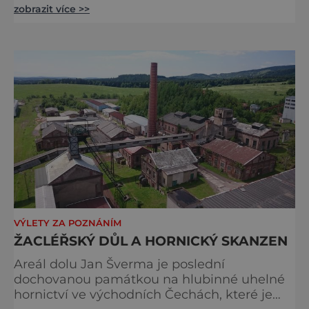
zobrazit více >>
dědictví byly zapsány Hornické památky v
saském a českém Krušnohoří v červenci
2019. Rozhodl o tom Výbor světového
dědictví na svém 43. zasedání
v ázerbájdžánském Baku. Počet památek v
České republice, které se mohou pyšnit
titulem světo
VÝLETY ZA POZNÁNÍM
ŽACLÉŘSKÝ DŮL A HORNICKÝ SKANZEN
Areál dolu Jan Šverma je poslední
dochovanou památkou na hlubinné uhelné
hornictví ve východních Čechách, které je