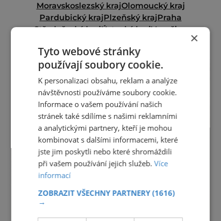
Moravskoslezský kraj
Olomoucký kraj
Pardubický kraj
Plzeňský kraj
Praha
Středočeský kraj
Ústecký kraj
Vysočina
×
Zlínský kraj
Tyto webové stránky
reklama
používají soubory cookie.
K personalizaci obsahu, reklam a analýze
návštěvnosti používáme soubory cookie.
Informace o vašem používání našich
stránek také sdílíme s našimi reklamními
a analytickými partnery, kteří je mohou
kombinovat s dalšími informacemi, které
jste jim poskytli nebo které shromáždili
při vašem používání jejich služeb.
Více
informací
ZOBRAZIT VŠECHNY PARTNERY
(1616)
→