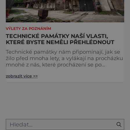
VÝLETY ZA POZNÁNÍM
TECHNICKÉ PAMÁTKY NAŠÍ VLASTI,
KTERÉ BYSTE NEMĚLI PŘEHLÉDNOUT
Technické památky nám připomínají, jak se
žilo před mnoha lety, a vylákají na procházku
mnohé z nás, které procházení se po
zámeckých interiérech nebo výšlapy na
zobrazit více >>
rozhledny moc nebaví. Nechte se inspirovat
následujícími tipy na výlet. 1. Knížecí vodárna
v Kroměříži Zajímá-li vás, jak to bylo s
vodovodem před stoletím či dvěma,
rozhodně se vydejte do Kroměříže. Zdejší
knížecí vodárna tu st