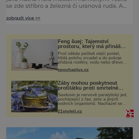
se zde stříbro a železná či uranová ruda. A
ačkoli dnes již důlní činnost neprobíhá, štoly
zobrazit více >>
se stále hemží lidmi. To proto, že se staly
oblíbenými turistickými atrakcemi. Kromě
toho sem přijíždí milovníci letectví, na
místním letišti je totiž možné zarezervovat si
Feng šuej: Tajemství
akrobatický let. Pro ty, co mají pro strach
prostoru, který má přinášet
štěstí
uděláno
Proč někdo pečlivě otáčí postel,
hlídá polohu zrcadel a do pokoje
přidává rostliny, vodu nebo dřevo?
Feng šuej tvrdí, že domov není jen
epochaplus.cz
soubor zdí a nábytku. Je to prostor,
kterým proudí energie čchi
Žáby mohou poskytnout
protilátku proti smrtelné
otravě měkkýši
Saxitoxin je nervově paralytický jed,
pocházející z řas, sinic a jiných
vodních organismů. Nacházet se
však může i v lidmi
21stoleti.cz
konzumovaných mlžích, jako jsou
ústřice nebo slávky. K příznakům
otravy patří