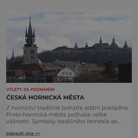
historického významu. Jedinečná
kombinace panenské přírody a osm století
hornictví daly vzniknout typickému rázu
Hornické kulturní krajiny Krušnohoří/Erzgebi
VÝLETY ZA POZNÁNÍM
ČESKÁ HORNICKÁ MĚSTA
Z hornictví tradičně bohatla státní pokladna.
Proto hornická města požívala velké
vážnosti. Symboly tradičního řemesla se
objevovaly i ve znacích měst. Jakou měly a
zobrazit více >>
mají podobu? Příbram: Málem na ni