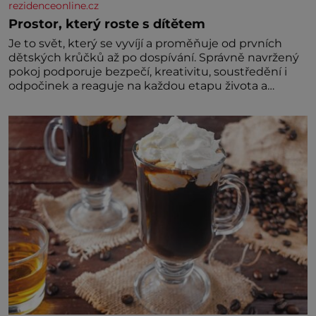
rezidenceonline.cz
Prostor, který roste s dítětem
Je to svět, který se vyvíjí a proměňuje od prvních
dětských krůčků až po dospívání. Správně navržený
pokoj podporuje bezpečí, kreativitu, soustředění i
odpočinek a reaguje na každou etapu života a
specifické potřeby dítěte. Pro nejmenší je klíčová
jednoduchost, měkkost a bezpečí, proto by pokoj
miminka měl působit především klidně a útulně.
Předškolní věk je