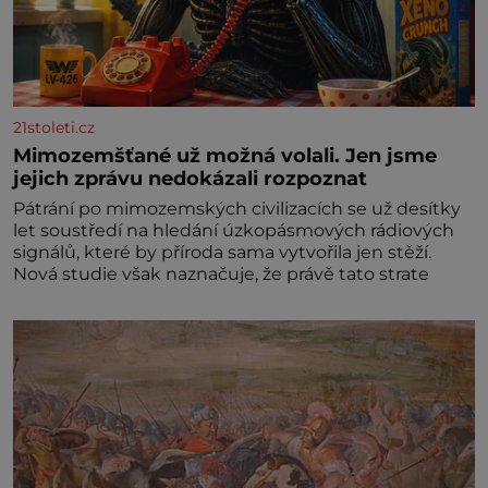
21stoleti.cz
Mimozemšťané už možná volali. Jen jsme
jejich zprávu nedokázali rozpoznat
Pátrání po mimozemských civilizacích se už desítky
let soustředí na hledání úzkopásmových rádiových
signálů, které by příroda sama vytvořila jen stěží.
Nová studie však naznačuje, že právě tato strate