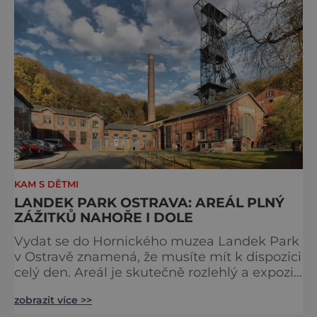
ve štolách K s
KAM S DĚTMI
LANDEK PARK OSTRAVA: AREÁL PLNÝ
ZÁŽITKŮ NAHOŘE I DOLE
Vydat se do Hornického muzea Landek Park
v Ostravě znamená, že musíte mít k dispozici
celý den. Areál je skutečně rozlehlý a expozic
se v něm víc. Kromě toho tu majitelé
zobrazit více >>
připravili i četná sportoviště od kurtů pro