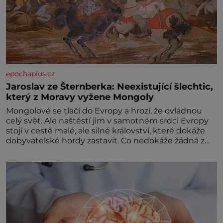
epochaplus.cz
Jaroslav ze Šternberka: Neexistující šlechtic,
který z Moravy vyžene Mongoly
Mongolové se tlačí do Evropy a hrozí, že ovládnou
celý svět. Ale naštěstí jim v samotném srdci Evropy
stojí v cestě malé, ale silné království, které dokáže
dobyvatelské hordy zastavit. Co nedokáže žádná z
asijských říší, co nedokážou Němci – to dokáže český
král. Nebo že by ne? Mongolové od roku 1223
postupují podél Kaspického a Azovského moře,