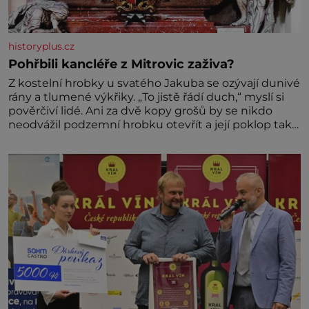
historyplus.cz
Pohřbili kancléře z Mitrovic zaživa?
Z kostelní hrobky u svatého Jakuba se ozývají dunivé
rány a tlumené výkřiky. „To jistě řádí duch,“ myslí si
pověrčiví lidé. Ani za dvě kopy grošů by se nikdo
neodvážil podzemní hrobku otevřít a její poklop tak
raději jen skrápí svěcenou vodou. Za několik dní
divné burácení skutečně ustane. Když o mnoho let
později hrobku