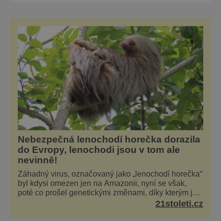
zapomněli Dlouho si na povýšení na
královské horní město musí počkat
středočeská Příbram. Přitom nejstarší
písemná zpráva o místní huti a dolech
pochází dokonce už z roku 1131! Kromě stříbra
se
Nebezpečná lenochodí horečka dorazila
do Evropy, lenochodi jsou v tom ale
nevinně!
Záhadný virus, označovaný jako „lenochodí horečka“
byl kdysi omezen jen na Amazonii, nyní se však,
poté co prošel genetickými změnami, díky kterým je
silnější, šíří po celé Americe a první případy se
21stoleti.cz
objevily už i v Evropě. Máme se bát? Virus
oropouche (čti oropuče), jak se odborně nazývá, byl