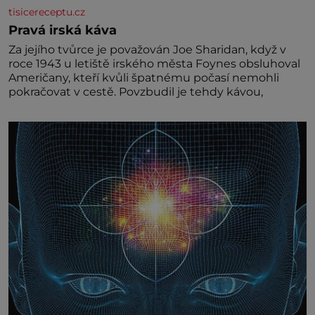
tisicereceptu.cz
Pravá irská káva
Za jejího tvůrce je považován Joe Sharidan, když v
roce 1943 u letiště irského města Foynes obsluhoval
Američany, kteří kvůli špatnému počasí nemohli
pokračovat v cestě. Povzbudil je tehdy kávou,