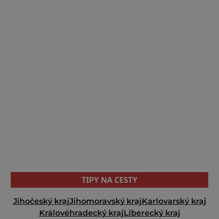
TIPY NA CESTY
Jihočeský kraj
Jihomoravský kraj
Karlovarský kraj
Královéhradecký kraj
Liberecký kraj