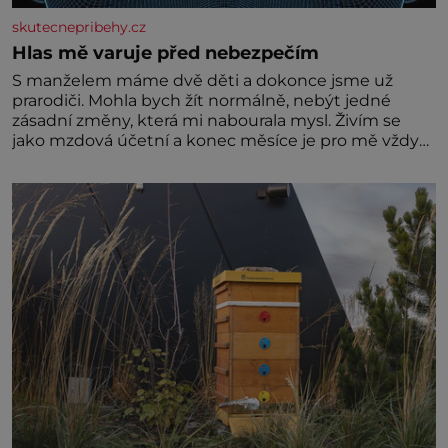
skutecnepribehy.cz
Hlas mě varuje před nebezpečím
S manželem máme dvě děti a dokonce jsme už
prarodiči. Mohla bych žít normálně, nebýt jedné
zásadní změny, která mi nabourala mysl. Živím se
jako mzdová účetní a konec měsíce je pro mě vždy
velice psychicky náročným obdobím. Od té chvíle, co
máme vnoučata, mi dcera čím dál častěji volá o
pomoc, co se hlídání týče. Dalo by se