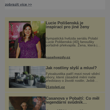
písemně dokumentováno již od 16. století.
zobrazit více >>
Komplexy budov těžních souborů jam Jan a
Julie jsou prohlášeny kulturními památkami
ČR. Ve strojovnách těžních strojů a v
šachetních budovách je vytvořena expozice,
Lucie Polišenská je
která plně ukazuje pohyb důlních vozů na
inspirací pro jiné ženy
povrchu bývalého dolu. Dále je zde
Sympatická hvězda seriálu Polabí
Lucie Polišenská (40) fanoušky
pořádně překvapila. Žena, která je
známa svou přirozeností a na
okázalou módu si příliš nepotrpí, se
vůbec poprvé postavila před objekti
nasehvezdy.cz
Jak rostliny slyší a mluví?
Fytoakustika patří mezi nové vědní
obory, které zásadně mění naše
představy o životě rostlin. Ještě
před několika desetiletími byly
21stoleti.cz
rostliny považovány za tiché a
pasivní organismy, které pouze
reaguj
Casanova v Pobaltí: Co měl
legendární svůdník
společného se svobodnými