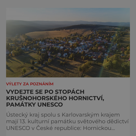
až do
VÝLETY ZA POZNÁNÍM
VYDEJTE SE PO STOPÁCH
KRUŠNOHORSKÉHO HORNICTVÍ,
PAMÁTKY UNESCO
Ústecký kraj spolu s Karlovarským krajem
mají 13. kulturní památku světového dědictví
UNESCO v České republice: Hornickou
krajinu Krušnohoří. Na Seznam světového