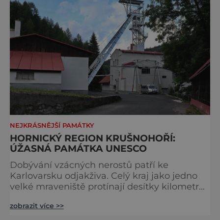
NEJKRÁSNĚJŠÍ PAMÁTKY
HORNICKÝ REGION KRUŠNOHOŘÍ:
ÚŽASNÁ PAMÁTKA UNESCO
Dobývání vzácných nerostů patří ke
Karlovarsku odjakživa. Celý kraj jako jedno
velké mraveniště protínají desítky kilometrů
důlních chodeb s mnoha zachovalými
zobrazit více >>
štolami a šachtami, na něž na povrchu
navazují technické a urbanistické památky