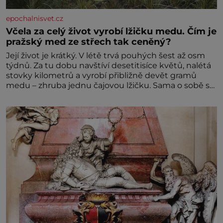
epochalnisvet.cz
Včela za celý život vyrobí lžičku medu. Čím je
pražský med ze střech tak ceněný?
Její život je krátký. V létě trvá pouhých šest až osm
týdnů. Za tu dobu navštíví desetitisíce květů, nalétá
stovky kilometrů a vyrobí přibližně devět gramů
medu – zhruba jednu čajovou lžičku. Sama o sobě se
může zdát bezvýznamná. Teprve když se spojí s
dalšími desítkami tisíc příslušnic svého včelstva,
vznikne jeden z nejdokonalejších organismů