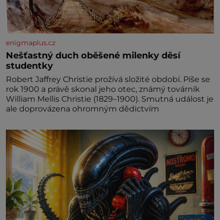
enigmaplus.cz
Nešťastný duch oběšené milenky děsí
studentky
Robert Jaffrey Christie prožívá složité období. Píše se
rok 1900 a právě skonal jeho otec, známý továrník
William Mellis Christie (1829–1900). Smutná událost je
ale doprovázena ohromným dědictvím