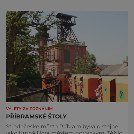
tenis nebo plážový volejbal až po speciální
cyklokrosovou trať. Staňte se na chvíli
záchranářem! Hornickou expozici už zdálky
představuje bývalý důl Anselm a my ji
snadno poznáme p
VÝLETY ZA POZNÁNÍM
PŘÍBRAMSKÉ ŠTOLY
Středočeské město Příbram bývalo stejně
jako Kutná Hora městem hornickým. Těžilo