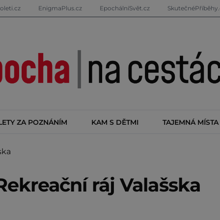
oleti.cz
EnigmaPlus.cz
EpochálníSvět.cz
SkutečnéPříběhy.
LETY ZA POZNÁNÍM
KAM S DĚTMI
TAJEMNÁ MÍSTA
ska
Rekreační ráj Valašska