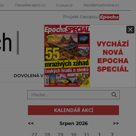
cz
TisíceReceptů.cz
iLuxus.cz
RezidenceOnline.cz
Projekt časopisu
×
DOVOLENÁ V ZAHRANIČÍ
KALENDÁŘ AKCÍ
KALENDÁŘ AKCÍ
<<
Srpen 2026
>>
27
28
29
30
31
1
2