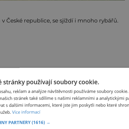
h v České republice, se sjíždí i mnoho rybářů.
 stránky používají soubory cookie.
obsahu, reklam a analýze návštěvnosti používáme soubory cookie.
ašich stránek také sdílíme s našimi reklamními a analytickými par
 s dalšími informacemi, které jste jim poskytli nebo které shro
služeb.
Více informací
HNY PARTNERY
(1616) →