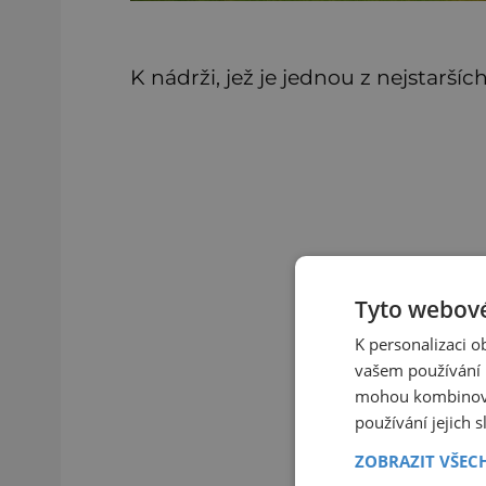
K nádrži, jež je jednou z nejstaršíc
Tyto webové
K personalizaci 
vašem používání n
mohou kombinovat
používání jejich 
ZOBRAZIT VŠEC