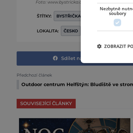
Foto: www.bystricka.cz, Zlin-rozhlas.cz
Nezbytně nutn
soubory
ŠTÍTKY:
BYSTŘIČKA
PŘEHRADA
VOD
LOKALITA:
ČESKO
OKRES VSETÍN
ZLÍ
ZOBRAZIT P
Sdílet na Facebooku
Předchozí článek
Outdoor centrum Helfštýn: Bludiště ve str
SOUVISEJÍCÍ ČLÁNKY