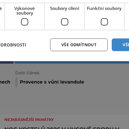
é
Výkonové
Soubory cílení
Funkční soubory
soubory
NÍ NÁDRŽ
NSKÝ KRAJ
ODROBNOSTI
VŠE ODMÍTNOUT
VŠ
Sdílet na Twitteru
Další článek
omech
Provence s vůní levandule
NEJKRÁSNĚJŠÍ PAMÁTKY