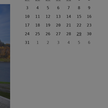
3
4
5
6
7
8
9
10
11
12
13
14
15
16
17
18
19
20
21
22
23
24
25
26
27
28
29
30
31
1
2
3
4
5
6