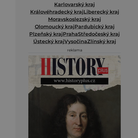
Karlovarský kraj
Královéhradecký kraj
Liberecký kraj
Moravskoslezský kraj
Olomoucký kraj
Pardubický kraj
Plzeňský kraj
Praha
Středočeský kraj
Ústecký kraj
Vysočina
Zlínský kraj
reklama