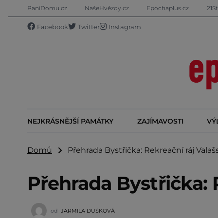
PaníDomu.cz
NašeHvězdy.cz
Epochaplus.cz
21St
Facebook
Twitter
Instagram
NEJKRÁSNĚJŠÍ PAMÁTKY
ZAJÍMAVOSTI
VÝ
Domů
Přehrada Bystřička: Rekreační ráj Valaš
Přehrada Bystřička: 
od
JARMILA DUŠKOVÁ