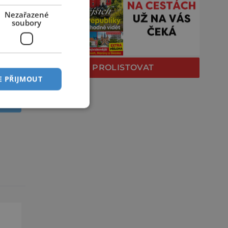
Nezařazené
soubory
PROLISTOVAT
E PŘIJMOUT