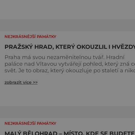
NEJKRÁSNĚJŠÍ PAMÁTKY
PRAŽSKÝ HRAD, KTERÝ OKOUZLIL I HVĚZD
Praha má svou nezaměnitelnou tvář. Hradní
paláce nad Vltavou vytvářejí pohled, který zná c
svět. Je to obraz, který okouzluje po staletí a nik
nezevšední. Neexistuje snad jediný Čech, který
zobrazit více >>
by ho neznal. Pražský hrad se objevuje na
pohlednicích, ve filmech i na fotkách. A kdo si
plánuje výlet do naší metropole, má ho na
seznamu mí
NEJKRÁSNĚJŠÍ PAMÁTKY
MALÝ BĚLOHRAD – MÍSTO, KDE SE BUDETE