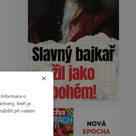
×
 Informace o
tnery, kteří je
máždili při vašem