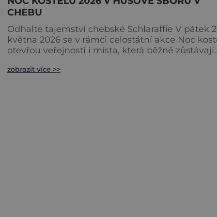
NOC KOSTELŮ 2026 V HUSOVĚ SBORU V
CHEBU
Odhalte tajemství chebské Schlaraffie V pátek 2
května 2026 se v rámci celostátní akce Noc kost
otevřou veřejnosti i místa, která běžně zůstávají
skrytá. Jedním z nejzajímavějších bude bezespo
zobrazit více >>
Husův sbor Církve československé husitské v
Chebu (Vrbenského 14), který letos nabídne več
plný historie, hudby, tajemství i dobrodružství p
malé i velké návštěvníky. Málokdo ví, že dneš